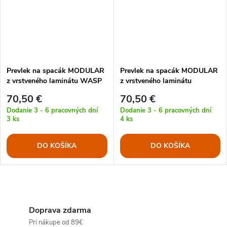
Prevlek na spacák MODULAR
Prevlek na spacák MODULAR
z vrstveného laminátu WASP
z vrstveného laminátu
Z3A
WOODLAND
70,50 €
70,50 €
Dodanie 3 - 6 pracovných dní
Dodanie 3 - 6 pracovných dní
3 ks
4 ks
DO KOŠÍKA
DO KOŠÍKA
O
v
Doprava zdarma
Pri nákupe od 89€