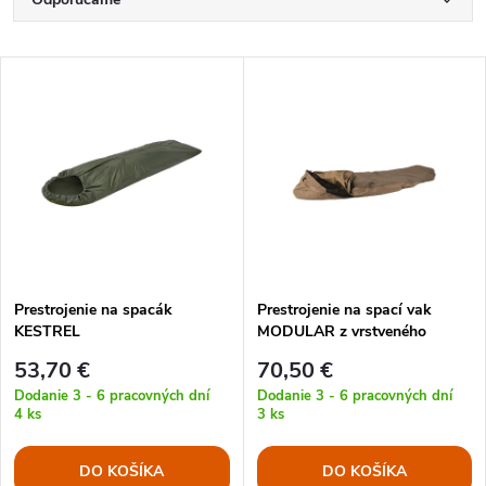
R
a
Najlacnejšie
V
Najdrahšie
d
ý
Najpredávanejšie
e
p
Abecedne
n
i
i
s
e
Prestrojenie na spacák
Prestrojenie na spací vak
KESTREL
MODULAR z vrstveného
p
laminátu COYOTE
p
53,70 €
70,50 €
r
Dodanie 3 - 6 pracovných dní
Dodanie 3 - 6 pracovných dní
4 ks
3 ks
r
o
DO KOŠÍKA
DO KOŠÍKA