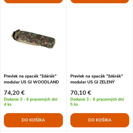
o
d
d
u
u
k
k
t
t
o
o
Prevlek na spacák "ždárák"
Prevlek na spacák "ždárák"
v
modular US GI WOODLAND
modular US GI ZELENÝ
v
74,20 €
70,10 €
Dodanie 3 - 6 pracovných dní
Dodanie 3 - 6 pracovných dní
4 ks
5 ks
DO KOŠÍKA
DO KOŠÍKA