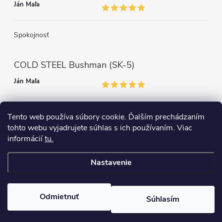
Ján Maľa
Spokojnosť
COLD STEEL Bushman (SK-5)
Ján Maľa
Môžem len povedať super,super a super nôž
Tento web používa súbory cookie. Ďalším prechádzaním
tohto webu vyjadrujete súhlas s ich používaním. Viac
informácií
tu.
Nastavenie
Copyright 2026
survival-shop
. Všetky práva vyhradené.
Odmietnuť
Súhlasím
Vytvoril Shoptet