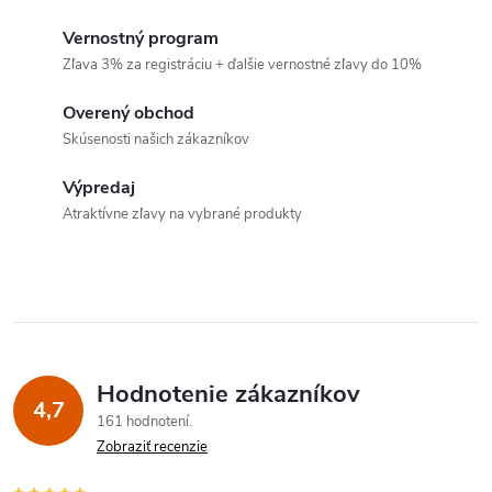
l
Vernostný program
á
Zľava 3% za registráciu + ďalšie vernostné zľavy do 10%
d
Overený obchod
a
Skúsenosti našich zákazníkov
c
Výpredaj
Atraktívne zľavy na vybrané produkty
i
e
p
r
Hodnotenie zákazníkov
v
4,7
161 hodnotení
k
Zobraziť recenzie