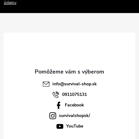
p
údajov
ä
t
i
e
info
@
survival-shop.sk
0911075131
Facebook
survivalshopsk/
YouTube