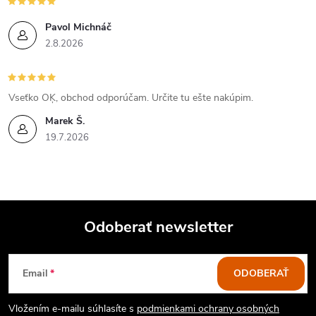
y
v
Pavol Michnáč
2.8.2026
ý
p
Vseťko OĶ, obchod odporúčam. Určite tu ešte nakúpim.
i
Marek Š.
19.7.2026
s
u
Odoberať newsletter
Z
Email
ODOBERAŤ
á
Vložením e-mailu súhlasíte s
podmienkami ochrany osobných