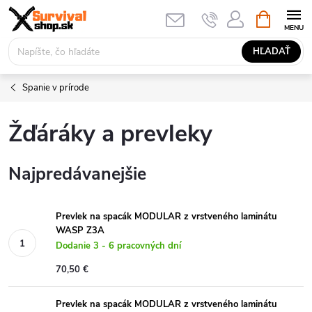
Prejsť
NÁKUPN
KOŠÍK
na
obsah
HĽADAŤ
Spanie v prírode
Žďáráky a prevleky
Najpredávanejšie
Prevlek na spacák MODULAR z vrstveného laminátu
WASP Z3A
Dodanie 3 - 6 pracovných dní
70,50 €
Prevlek na spacák MODULAR z vrstveného laminátu