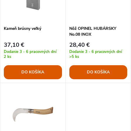
n
i
i
s
e
Kameň brúsny veľký
Nôž OPINEL HUBÁRSKY
No.08 INOX
p
p
37,10 €
28,40 €
r
Dodanie 3 - 6 pracovných dní
Dodanie 3 - 6 pracovných dní
2 ks
>5 ks
r
o
DO KOŠÍKA
DO KOŠÍKA
o
d
d
u
u
k
k
t