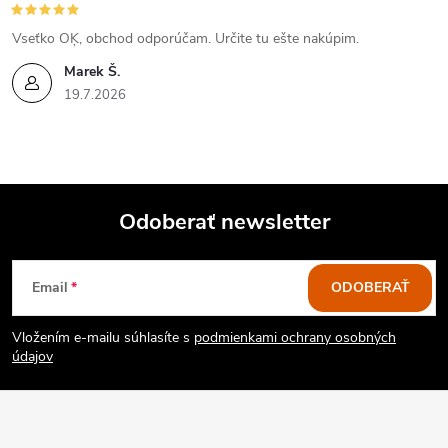
p
Vseťko OĶ, obchod odporúčam. Určite tu ešte nakúpim.
r
Marek Š.
v
19.7.2026
k
y
v
Odoberať newsletter
ý
Z
Email
ODOBERAŤ
p
á
i
Vložením e-mailu súhlasíte s
podmienkami ochrany osobných
p
údajov
s
ä
u