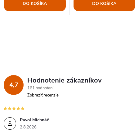
DO KOŠÍKA
DO KOŠÍKA
O
v
l
á
Hodnotenie zákazníkov
d
4,7
161 hodnotení
a
Zobraziť recenzie
c
i
Pavol Michnáč
2.8.2026
e