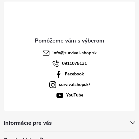
t
i
e
info
@
survival-shop.sk
0911075131
Facebook
survivalshopsk/
YouTube
Informácie pre vás