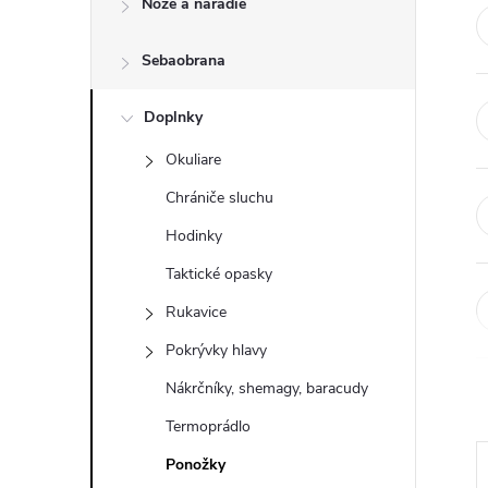
Nože a náradie
n
Sebaobrana
ý
p
Doplnky
Okuliare
a
Chrániče sluchu
n
Hodinky
Taktické opasky
e
Rukavice
l
Pokrývky hlavy
Nákrčníky, shemagy, baracudy
Termoprádlo
Ponožky