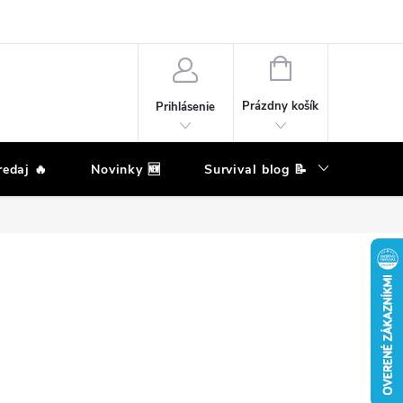
eklamačný poriadok
Podmienky ochrany osobných údajov
Moja ob
NÁKUPNÝ
KOŠÍK
Prázdny košík
Prihlásenie
edaj 🔥
Novinky 🆕
Survival blog 📝
Zna