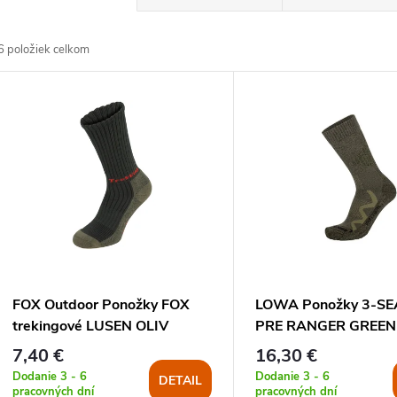
a
6
položiek celkom
d
V
e
ý
n
p
e
s
p
p
FOX Outdoor Ponožky FOX
LOWA Ponožky 3-S
r
trekingové LUSEN OLIV
PRE RANGER GREEN
r
7,40 €
16,30 €
o
Dodanie 3 - 6
Dodanie 3 - 6
DETAIL
pracovných dní
pracovných dní