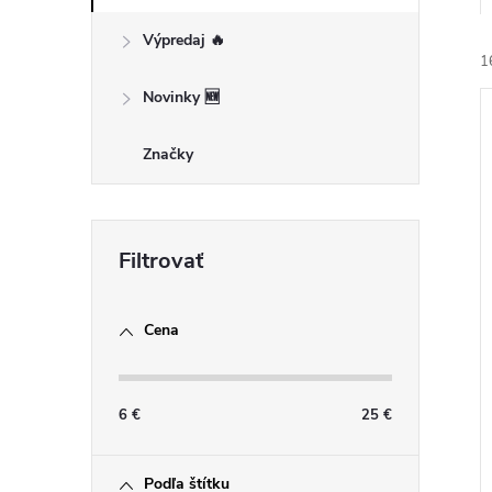
Výpredaj 🔥
1
Novinky 🆕
Značky
i
i
Cena
6
€
25
€
Podľa štítku