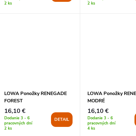
o
2 ks
2 ks
d
d
u
u
k
k
t
t
o
o
v
v
LOWA Ponožky RENEGADE
LOWA Ponožky REN
FOREST
MODRÉ
16,10 €
16,10 €
Dodanie 3 - 6
Dodanie 3 - 6
DETAIL
pracovných dní
pracovných dní
2 ks
4 ks