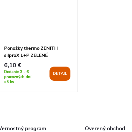
Ponožky thermo ZENITH
silproX L+P ZELENÉ
6,10 €
Dodanie 3 - 6
DETAIL
pracovných dní
>5 ks
O
v
Vernostný program
Overený obchod