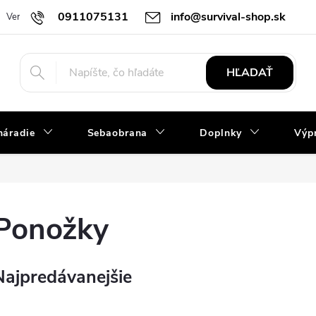
0911075131
info@survival-shop.sk
Vernostný program
Slovník pojmov
Obchodné podmienky
R
HĽADAŤ
náradie
Sebaobrana
Doplnky
Výpr
Ponožky
Najpredávanejšie