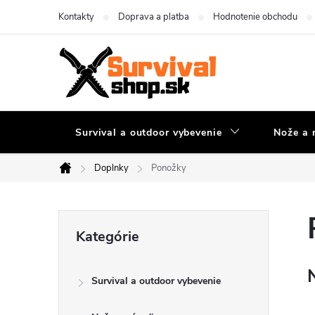
Prejsť
Kontakty
Doprava a platba
Hodnotenie obchodu
na
obsah
Survival a outdoor vybevenie
Nože a 
Doplnky
Ponožky
Domov
B
Preskočiť
Kategórie
kategórie
o
Survival a outdoor vybevenie
č