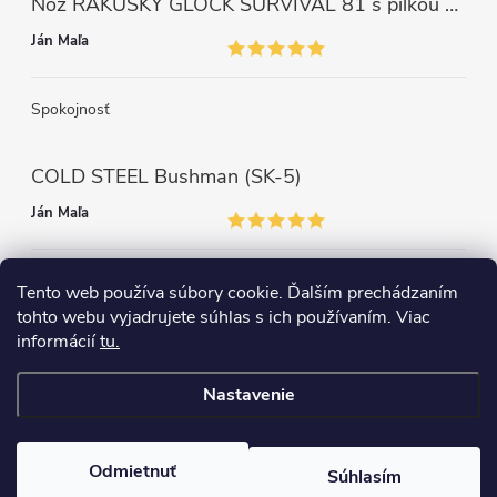
Nôž RAKÚSKY GLOCK SURVIVAL 81 s pílkou ZELENÝ
Ján Maľa
Spokojnosť
COLD STEEL Bushman (SK-5)
Ján Maľa
Môžem len povedať super,super a super nôž
Tento web používa súbory cookie. Ďalším prechádzaním
tohto webu vyjadrujete súhlas s ich používaním. Viac
informácií
tu.
Nastavenie
Copyright 2026
survival-shop
. Všetky práva vyhradené.
Odmietnuť
Súhlasím
Vytvoril Shoptet