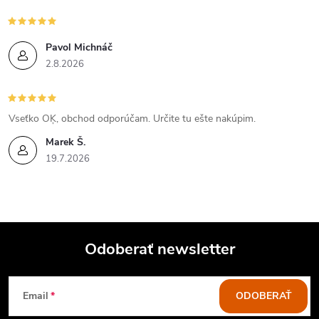
y
v
Pavol Michnáč
2.8.2026
ý
p
Vseťko OĶ, obchod odporúčam. Určite tu ešte nakúpim.
i
Marek Š.
19.7.2026
s
u
Odoberať newsletter
Z
Email
ODOBERAŤ
á