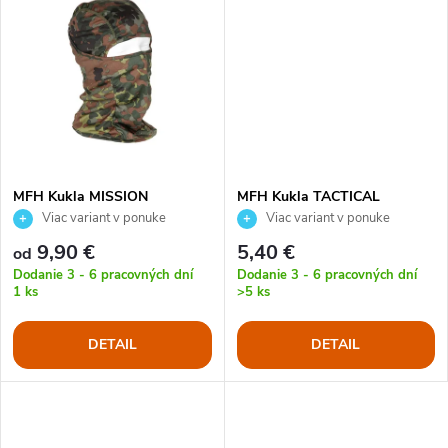
u
u
k
k
t
t
o
o
MFH Kukla MISSION
MFH Kukla TACTICAL
v
jednootvorová
Viac variant v ponuke
Viac variant v ponuke
v
9,90 €
5,40 €
od
Dodanie 3 - 6 pracovných dní
Dodanie 3 - 6 pracovných dní
1 ks
>5 ks
DETAIL
DETAIL