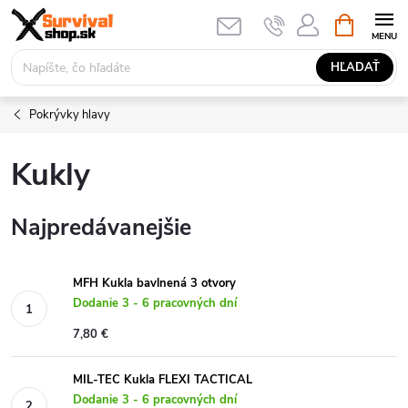
Prejsť
NÁKUPN
KOŠÍK
na
obsah
HĽADAŤ
Pokrývky hlavy
Kukly
Najpredávanejšie
MFH Kukla bavlnená 3 otvory
Dodanie 3 - 6 pracovných dní
7,80 €
MIL-TEC Kukla FLEXI TACTICAL
Dodanie 3 - 6 pracovných dní