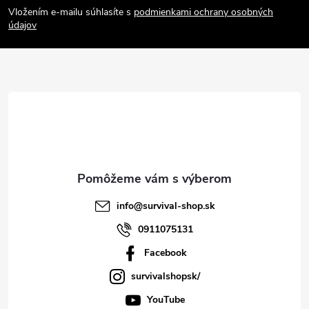
Vložením e-mailu súhlasíte s
podmienkami ochrany osobných
p
údajov
ä
t
i
e
info
@
survival-shop.sk
0911075131
Facebook
survivalshopsk/
YouTube