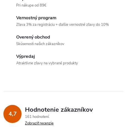
v
Pri nákupe od 89€
l
Vernostný program
á
Zľava 3% za registráciu + ďalšie vernostné zľavy do 10%
d
Overený obchod
a
Skúsenosti našich zákazníkov
c
Výpredaj
Atraktívne zľavy na vybrané produkty
i
e
p
r
Hodnotenie zákazníkov
v
4,7
161 hodnotení
k
Zobraziť recenzie