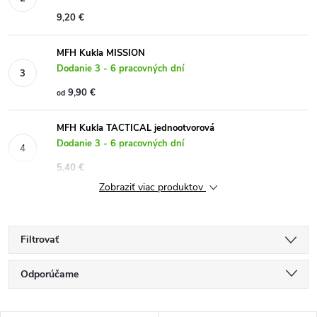
9,20 €
MFH Kukla MISSION
Dodanie 3 - 6 pracovných dní
9,90 €
od
MFH Kukla TACTICAL jednootvorová
Dodanie 3 - 6 pracovných dní
5,40 €
Zobraziť viac produktov
Filtrovať
R
Odporúčame
a
Najlacnejšie