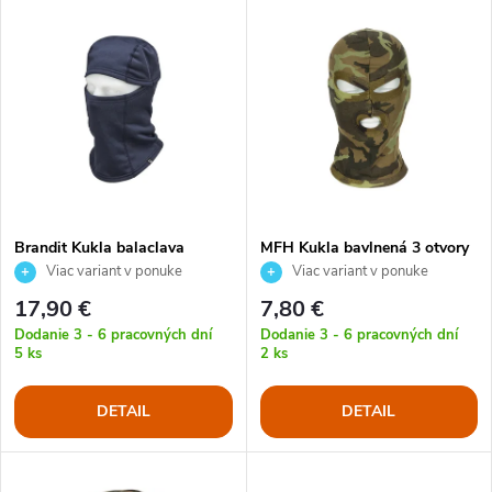
V
Najdrahšie
d
ý
Najpredávanejšie
e
p
Abecedne
n
i
i
s
e
Brandit Kukla balaclava
MFH Kukla bavlnená 3 otvory
STORM
Viac variant v ponuke
Viac variant v ponuke
p
p
17,90 €
7,80 €
r
Dodanie 3 - 6 pracovných dní
Dodanie 3 - 6 pracovných dní
5 ks
2 ks
r
o
DETAIL
DETAIL
o
d
d