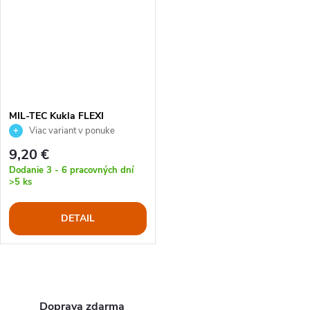
MIL-TEC Kukla FLEXI
TACTICAL
Viac variant v ponuke
9,20 €
Dodanie 3 - 6 pracovných dní
>5 ks
DETAIL
O
Doprava zdarma