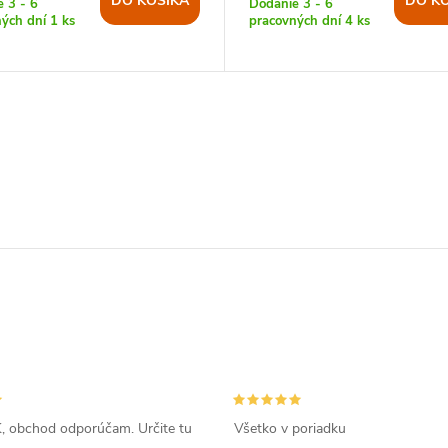
DO KOŠÍKA
DO K
 3 - 6
Dodanie 3 - 6
ných dní
1 ks
pracovných dní
4 ks
, obchod odporúčam. Určite tu
Všetko v poriadku