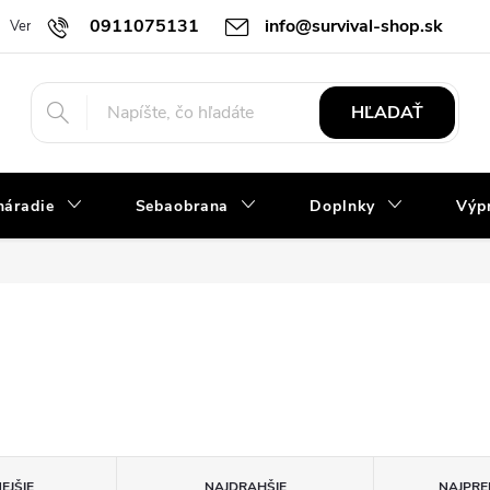
0911075131
info@survival-shop.sk
Vernostný program
Slovník pojmov
Obchodné podmienky
R
HĽADAŤ
náradie
Sebaobrana
Doplnky
Výpr
EJŠIE
NAJDRAHŠIE
NAJPRE