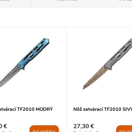
atvárací TF2010 MODRÝ
Nôž zatvárací TF2010 SIV
0 €
27,30 €