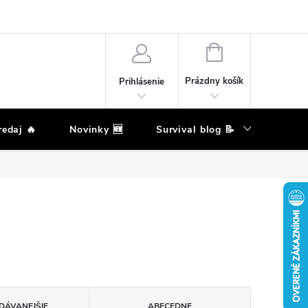
eklamačný poriadok
Podmienky ochrany osobných údajov
Moja ob
NÁKUPNÝ
KOŠÍK
Prázdny košík
Prihlásenie
edaj 🔥
Novinky 🆕
Survival blog 📝
Zna
DÁVANEJŠIE
ABECEDNE