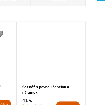
Ý
Set nôž s pevnou čepeľou a
náramok
41 €