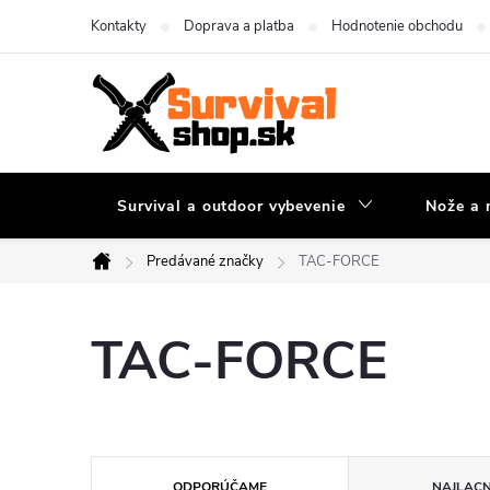
Prejsť
Kontakty
Doprava a platba
Hodnotenie obchodu
na
obsah
Survival a outdoor vybevenie
Nože a 
Predávané značky
TAC-FORCE
Domov
TAC-FORCE
R
ODPORÚČAME
NAJLACN