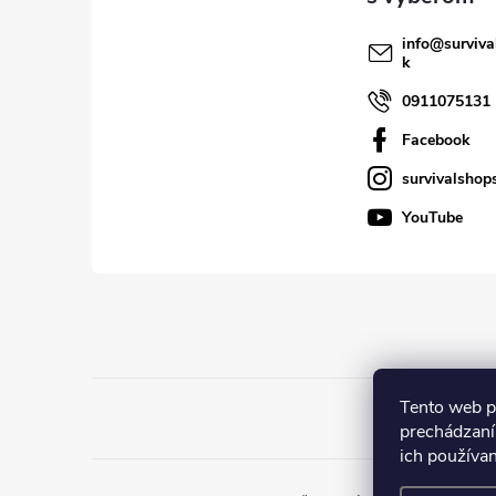
u
i
info
@
surviva
k
e
0911075131
Facebook
survivalshop
YouTube
Tento web p
prechádzaní
ich používa