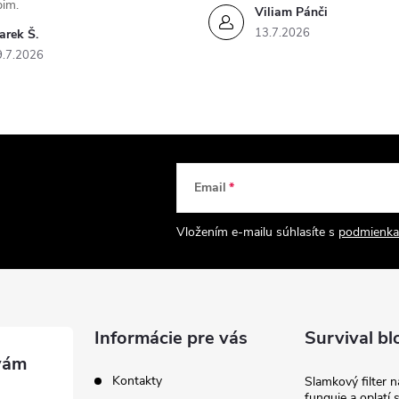
pim.
Viliam Pánči
13.7.2026
arek Š.
9.7.2026
Email
Vložením e-mailu súhlasíte s
podmienka
Informácie pre vás
Survival bl
Kontakty
Slamkový filter 
funguje a oplatí 