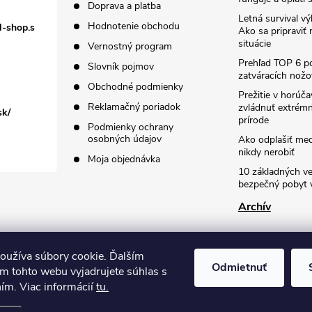
Doprava a platba
Letná survival vý
Hodnotenie obchodu
l-shop.s
Ako sa pripraviť
situácie
Vernostný program
Prehľad TOP 6 po
Slovník pojmov
zatváracích nožo
Obchodné podmienky
Prežitie v horúč
Reklamačný poriadok
zvládnuť extrémn
sk/
prírode
Podmienky ochrany
osobných údajov
Ako odplašiť me
nikdy nerobiť
Moja objednávka
10 základných ve
bezpečný pobyt v
Archív
oužíva súbory cookie. Ďalším
Odmietnuť
m tohto webu vyjadrujete súhlas s
ním. Viac informácií
tu.