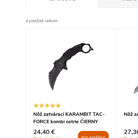
a
4
položiek celkom
d
V
e
ý
n
p
i
i
e
s
p
p
Nôž zatvárací KARAMBIT TAC-
Nôž z
r
FORCE kombi ostrie ČIERNY
r
24,40 €
27,3
o