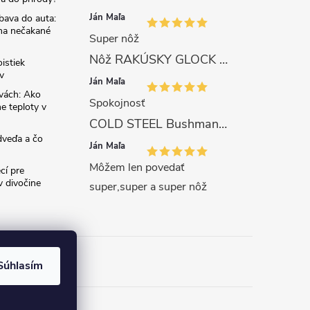
Ján Maľa
bava do auta:
 na nečakané
Super nôž
Nôž RAKÚSKY GLOCK SURVIVAL 81 s pílkou ZELENÝ
istiek
v
Ján Maľa
avách: Ako
Spokojnosť
e teploty v
COLD STEEL Bushman (SK-5)
dveďa a čo
Ján Maľa
Môžem len povedať
cí pre
 divočine
super,super a super nôž
Súhlasím