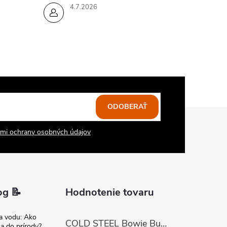
4.7.2026
ODOBERAŤ
mi ochrany osobných údajov
og 📝
Hodnotenie tovaru
na vodu: Ako
COLD STEEL Bowie Bushman (SK-5)
sa do prírody?