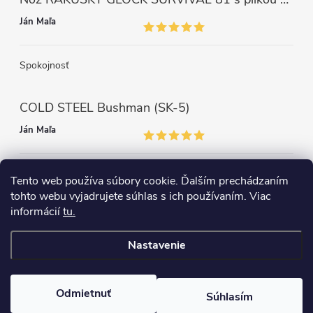
Ján Maľa
Spokojnosť
COLD STEEL Bushman (SK-5)
Ján Maľa
Môžem len povedať super,super a super nôž
Tento web používa súbory cookie. Ďalším prechádzaním
tohto webu vyjadrujete súhlas s ich používaním. Viac
informácií
tu.
Nastavenie
Copyright 2026
survival-shop
. Všetky práva vyhradené.
Odmietnuť
Súhlasím
Vytvoril Shoptet