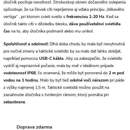
útočník pociťuje nevoľnosť. Stroboskop okrem dočasného oslepenia
spôsobuje, že sa človek cíti nepríjemne aj vďaka princípu „blikavého
vertiga“ , pri ktorom svieti svetlo s
frekvenciou 1-20 Hz
. Keď sa
útočník takto cíti v dôsledku blesku,
dáva používateľovi svietidla
čas
na to, aby útočníka podmanil alebo mu unikol.
Spoľahlivosť a odolnosť:
Dlhá doba chodu by mala byť nevyhnutná
pre nočné zmeny a taktické svietidlo by sa malo dať ľahko dobíjať,
napríklad pomocou
USB-C kábla
. Aby sa zabezpečilo, že svietidlo
vydrží aj nepriaznivé počasie, mala by mať v ideálnom prípade
vodotesnosť IP68
, čo znamená, že môže byť ponorená do
2 m
pod
vodou na 1 hodinu
. Malo by byť tiež
odolné voči nárazom
pri páde
z výšky najmenej 1,5 m.
Taktické svietidlá možno použiť na
zasiahnutie útočníka s tvrdeným rámom, ktorý pomáha pri
sebaobrane
.
Doprava zdarma