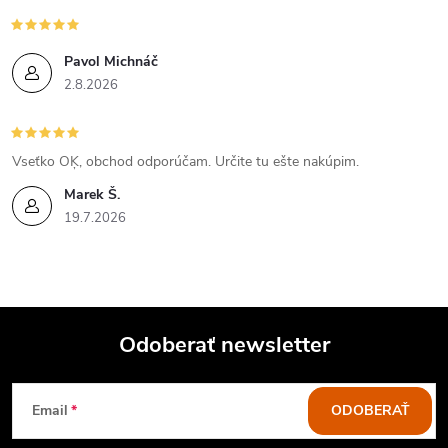
Pavol Michnáč
2.8.2026
Vseťko OĶ, obchod odporúčam. Určite tu ešte nakúpim.
Marek Š.
19.7.2026
Odoberať newsletter
Z
Email
ODOBERAŤ
á