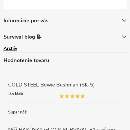
Informácie pre vás
Survival blog 📝
Archív
Hodnotenie tovaru
COLD STEEL Bowie Bushman (SK-5)
Ján Maľa
Super nôž
Nôž RAKÚSKY GLOCK SURVIVAL 81 s pílkou ZELENÝ