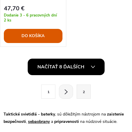
47,70 €
Dodanie 3 - 6 pracovných dní
2 ks
DO KOŠÍKA
O
NAČÍTAŤ 8 ĎALŠÍCH
v
l
S
1
2
t
á
r
d
á
Taktické svietidlá - baterky
, sú dôležitým nástrojom na
zaistenie
a
n
bezpečnosti
,
sebaobrany
a
pripravenosti
na núdzové situácie.
k