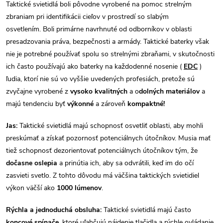
c
Taktické svietidlá boli pôvodne vyrobené na pomoc strelným
o
zbraniam pri identifikácii cieľov v prostredí so slabým
i
v
osvetlením. Boli primárne navrhnuté od odborníkov v oblasti
a
e
presadzovania práva, bezpečnosti a armády. Taktické baterky však
n
nie je potrebné používať spolu so strelnými zbraňami, v skutočnosti
p
i
ich často používajú ako baterky na každodenné nosenie (
EDC
)
e
r
ľudia, ktorí nie sú vo vyššie uvedených profesiách, pretože sú
zvyčajne vyrobené z
vysoko kvalitných
a o
dolných materiálov
a
v
majú tendenciu byť
výkonné
a zároveň
kompaktné!
k
Jas:
Taktické svietidlá majú schopnosť osvetliť oblasti, aby mohli
preskúmať a získať pozornosť potenciálnych útočníkov. Musia mať
y
tiež schopnosť dezorientovať potenciálnych útočníkov tým, že
v
dočasne oslepia
a prinútia ich, aby sa odvrátili, keď im do očí
zasvieti svetlo. Z tohto dôvodu má väčšina taktických svietidiel
ý
výkon väčší ako
1000 lúmenov
.
p
Rýchla a jednoduchá obsluha:
Taktické svietidlá majú často
koncové spínače
, ktoré uľahčujú nájdenie tlačidla a rýchle ovládanie,