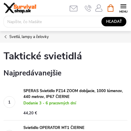
Prejsť
NÁKUPN
KOŠÍK
na
obsah
HĽADAŤ
Svetlá, lampy a čelovky
Taktické svietidlá
Najpredávanejšie
SPERAS Svietidlo PZ14 ZOOM dobíjacie, 1000 lúmenov,
440 metrov, IP67 ČIERNE
Dodanie 3 - 6 pracovných dní
44,20 €
Svietidlo OPERATOR MT1 ČIERNE