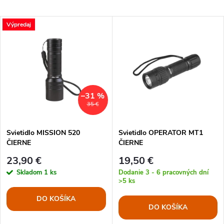
a
Najlacnejšie
V
Výpredaj
Najdrahšie
d
ý
Najpredávanejšie
e
p
Abecedne
n
i
–31 %
35 €
i
s
e
Svietidlo MISSION 520
Svietidlo OPERATOR MT1
ČIERNE
ČIERNE
p
p
23,90 €
19,50 €
r
Skladom
1 ks
Dodanie 3 - 6 pracovných dní
>5 ks
r
o
DO KOŠÍKA
DO KOŠÍKA
o