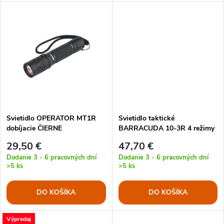
d
d
u
u
k
k
t
t
o
o
Svietidlo OPERATOR MT1R
Svietidlo taktické
v
dobíjacie ČIERNE
BARRACUDA 10-3R 4 režimy
v
svitu ADAPT
29,50 €
47,70 €
Dodanie 3 - 6 pracovných dní
Dodanie 3 - 6 pracovných dní
>5 ks
>5 ks
DO KOŠÍKA
DO KOŠÍKA
Výpredaj