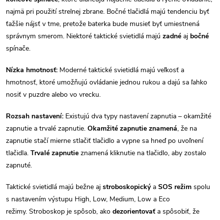
i
najmä pri použití strelnej zbrane. Bočné tlačidlá majú tendenciu byť
s
ťažšie nájsť v tme, pretože baterka bude musieť byť umiestnená
u
správnym smerom. Niektoré taktické svietidlá majú
zadné
aj
bočné
spínače.
Nízka hmotnosť:
Moderné taktické svietidlá majú veľkosť a
hmotnosť, ktoré umožňujú ovládanie jednou rukou a dajú sa ľahko
nosiť v puzdre alebo vo vrecku.
Rozsah nastavení:
Existujú dva typy nastavení zapnutia – okamžité
zapnutie a trvalé zapnutie.
Okamžité zapnutie znamená
, že na
zapnutie stačí mierne stlačiť tlačidlo a vypne sa hneď po uvoľnení
tlačidla.
Trvalé zapnutie
znamená kliknutie na tlačidlo, aby zostalo
zapnuté.
Taktické svietidlá majú bežne aj
stroboskopický
a
SOS režim
spolu
s nastavením výstupu High, Low, Medium, Low a Eco
režimy. Stroboskop je spôsob, ako
dezorientovať
a spôsobiť, že