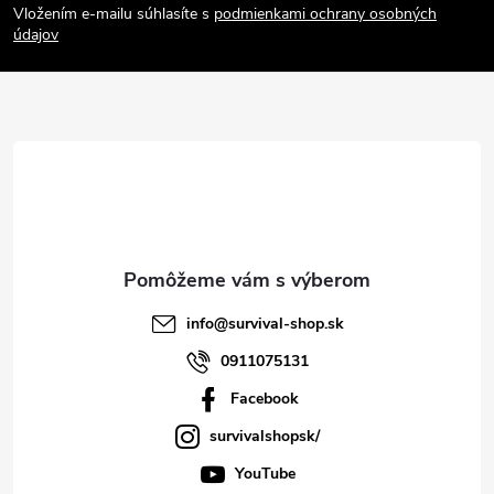
Vložením e-mailu súhlasíte s
podmienkami ochrany osobných
p
údajov
ä
t
i
e
info
@
survival-shop.sk
0911075131
Facebook
survivalshopsk/
YouTube