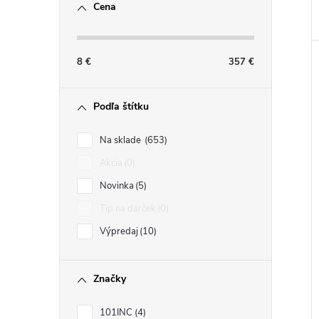
Cena
8
€
357
€
Podľa štítku
Na sklade
653
Akcia
0
Novinka
5
Tip na darček
0
Výpredaj
10
Značky
101INC
4