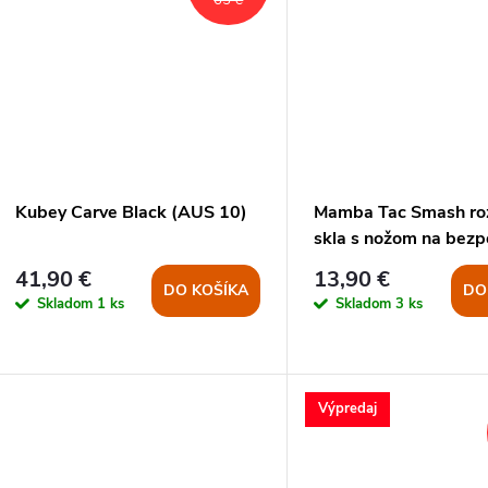
65 €
Kubey Carve Black (AUS 10)
Mamba Tac Smash roz
skla s nožom na bez
pásy
41,90 €
13,90 €
DO KOŠÍKA
DO
Skladom
1 ks
Skladom
3 ks
Výpredaj