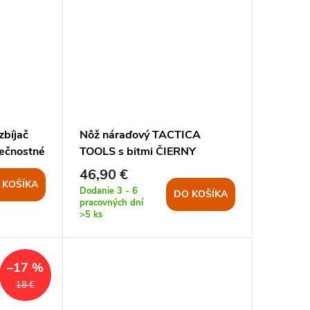
bíjač
Nôž náraďový TACTICA
pečnostné
TOOLS s bitmi ČIERNY
46,90 €
 KOŠÍKA
Dodanie 3 - 6
DO KOŠÍKA
pracovných dní
>5 ks
–17 %
18 €