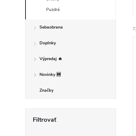
Puzdrá
Sebaobrana
7
Doplnky
Výpredaj 🔥
Novinky 🆕
i
i
Značky