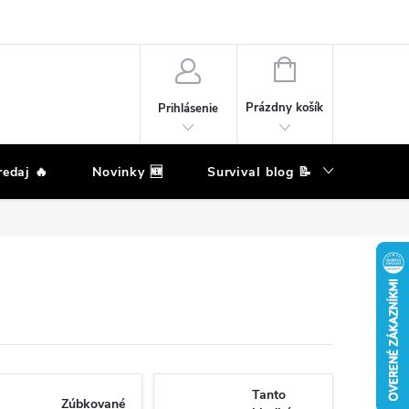
eklamačný poriadok
Podmienky ochrany osobných údajov
Moja ob
NÁKUPNÝ
KOŠÍK
Prázdny košík
Prihlásenie
edaj 🔥
Novinky 🆕
Survival blog 📝
Zna
Tanto
Zúbkované