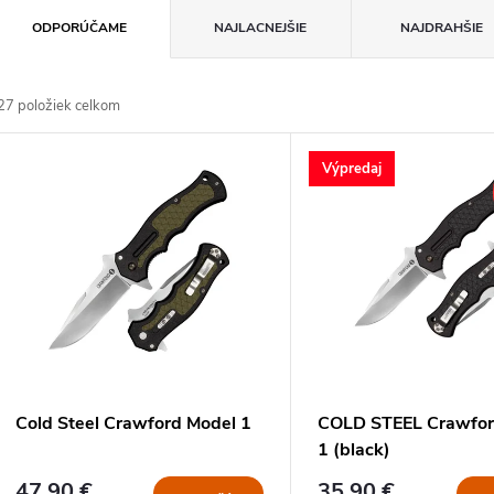
R
ODPORÚČAME
NAJLACNEJŠIE
NAJDRAHŠIE
a
27
položiek celkom
d
V
Výpredaj
e
ý
n
p
e
s
p
p
Cold Steel Crawford Model 1
COLD STEEL Crawfor
r
1 (black)
r
47,90 €
35,90 €