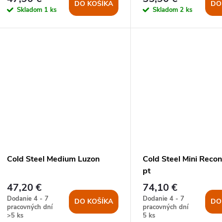
o
DO KOŠÍKA
DO
Skladom
1 ks
Skladom
2 ks
o
d
d
u
u
k
k
t
t
o
o
v
Cold Steel Medium Luzon
Cold Steel Mini Recon
v
pt
47,20 €
74,10 €
Dodanie 4 - 7
Dodanie 4 - 7
DO KOŠÍKA
DO
pracovných dní
pracovných dní
>5 ks
5 ks