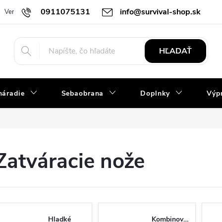
0911075131
info@survival-shop.sk
Vernostný program
Slovník pojmov
Obchodné podmienky
R
HĽADAŤ
náradie
Sebaobrana
Doplnky
Výpr
Zatváracie nože
Hladké
Kombinované