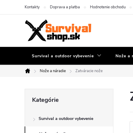
Prejsť
Kontakty
Doprava a platba
Hodnotenie obchodu
na
obsah
Survival a outdoor vybevenie
Nože a 
Nože a náradie
Zatváracie nože
Domov
B
Preskočiť
Kategórie
kategórie
o
Survival a outdoor vybevenie
č