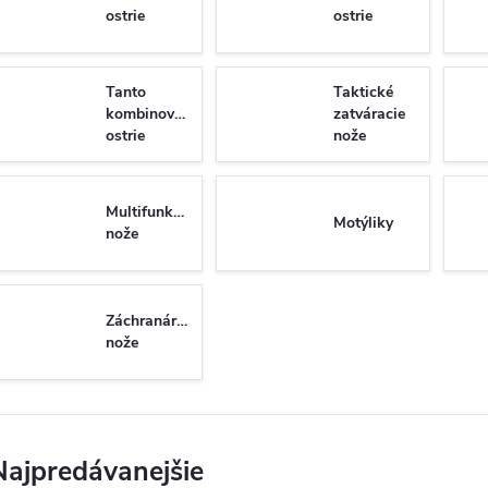
ostrie
ostrie
Tanto
Taktické
kombinované
zatváracie
ostrie
nože
Multifunkčné
Motýliky
nože
Záchranárske
nože
Najpredávanejšie