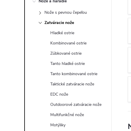
Nože a náradie
n
Nože s pevnou čepeľou
ý
Zatváracie nože
p
Hladké ostrie
Kombinované ostrie
a
Zúbkované ostrie
n
Tanto hladké ostrie
Tanto kombinované ostrie
e
Taktické zatváracie nože
l
EDC nože
Outdoorové zatváracie nože
Multifunkčné nože
Motýliky