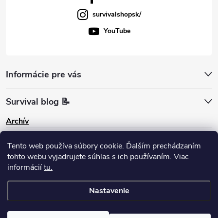
survivalshopsk/
YouTube
Informácie pre vás
Survival blog 📝
Archív
Pinterest
Tento web používa súbory cookie. Ďalším prechádzaním
tohto webu vyjadrujete súhlas s ich používaním. Viac
informácií
tu.
Nastavenie
Copyright 2026
survival-shop
. Všetky práva vyhradené.