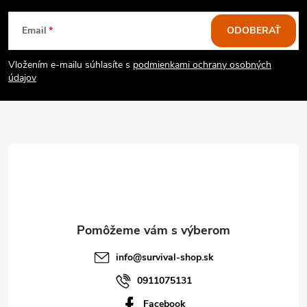
ý
Z
Email
ODOBERAŤ
p
á
i
Vložením e-mailu súhlasíte s
podmienkami ochrany osobných
p
údajov
s
ä
u
t
i
e
info
@
survival-shop.sk
0911075131
Facebook