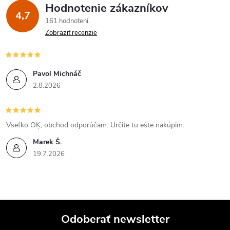
Hodnotenie zákazníkov
d
4,7
161 hodnotení
a
Zobraziť recenzie
c
i
Pavol Michnáč
2.8.2026
e
p
Vseťko OĶ, obchod odporúčam. Určite tu ešte nakúpim.
r
Marek Š.
v
19.7.2026
k
y
v
Odoberať newsletter