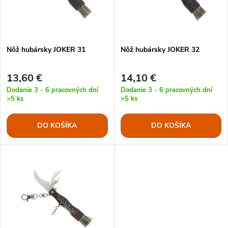
n
i
i
s
e
Nôž hubársky JOKER 31
Nôž hubársky JOKER 32
p
p
13,60 €
14,10 €
r
Dodanie 3 - 6 pracovných dní
Dodanie 3 - 6 pracovných dní
>5 ks
>5 ks
r
o
DO KOŠÍKA
DO KOŠÍKA
o
d
d
u
u
k
k
t