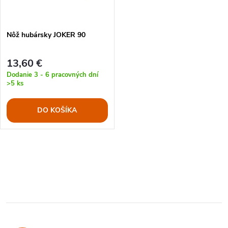
t
o
o
Nôž hubársky JOKER 90
v
v
13,60 €
Dodanie 3 - 6 pracovných dní
>5 ks
DO KOŠÍKA
O
v
l
á