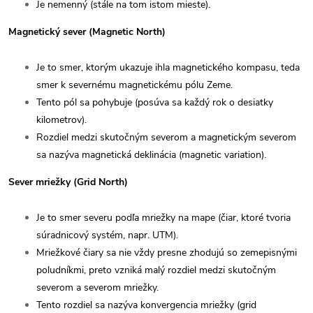
Je nemenný (stále na tom istom mieste).
Magnetický sever (Magnetic North)
Je to smer, ktorým ukazuje ihla magnetického kompasu, teda
smer k severnému magnetickému pólu Zeme.
Tento pól sa pohybuje (posúva sa každý rok o desiatky
kilometrov).
Rozdiel medzi skutočným severom a magnetickým severom
sa nazýva magnetická deklinácia (magnetic variation).
Sever mriežky (Grid North)
Je to smer severu podľa mriežky na mape (čiar, ktoré tvoria
súradnicový systém, napr. UTM).
Mriežkové čiary sa nie vždy presne zhodujú so zemepisnými
poludníkmi, preto vzniká malý rozdiel medzi skutočným
severom a severom mriežky.
Tento rozdiel sa nazýva konvergencia mriežky (grid