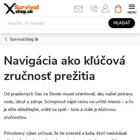
Prejsť
NÁKUPN
KOŠÍK
na
obsah
HĽADAŤ
Survival blog 📝
Navigácia ako kľúčová
zručnosť prežitia
Od pradávnych čias sa človek musel orientovať, aby našiel potravu,
vodu, úkryt a zdroje. Schopnosť nájsť cestu na určité miesto – a čo
je ešte dôležitejšie, vrátiť sa späť – bola a stále je kľúčovou
zručnosťou.
Prirodzený výber určoval, že tie zvieratá a ľudia, ktorí nedokázali