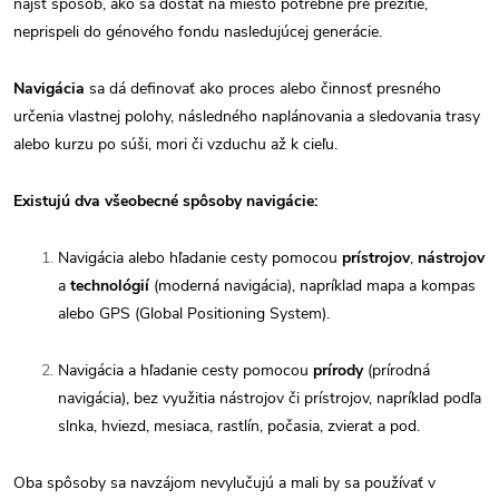
nájsť spôsob, ako sa dostať na miesto potrebné pre prežitie,
neprispeli do génového fondu nasledujúcej generácie.
Navigácia
sa dá definovať ako proces alebo činnosť presného
určenia vlastnej polohy, následného naplánovania a sledovania trasy
alebo kurzu po súši, mori či vzduchu až k cieľu.
Existujú dva všeobecné spôsoby navigácie:
Navigácia alebo hľadanie cesty pomocou
prístrojov
,
nástrojov
a
technológií
(moderná navigácia), napríklad mapa a kompas
alebo GPS (Global Positioning System).
Navigácia a hľadanie cesty pomocou
prírody
(prírodná
navigácia), bez využitia nástrojov či prístrojov, napríklad podľa
slnka, hviezd, mesiaca, rastlín, počasia, zvierat a pod.
Oba spôsoby sa navzájom nevylučujú a mali by sa používať v