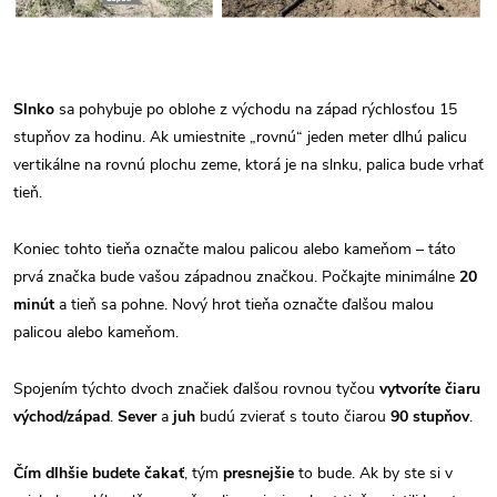
Slnko
sa pohybuje po oblohe z východu na západ rýchlosťou 15
stupňov za hodinu. Ak umiestnite „rovnú“ jeden meter dlhú palicu
vertikálne na rovnú plochu zeme, ktorá je na slnku, palica bude vrhať
tieň.
Koniec tohto tieňa označte malou palicou alebo kameňom – táto
prvá značka bude vašou západnou značkou. Počkajte minimálne
20
minút
a tieň sa pohne. Nový hrot tieňa označte ďalšou malou
palicou alebo kameňom.
Spojením týchto dvoch značiek ďalšou rovnou tyčou
vytvoríte čiaru
východ/západ
.
Sever
a
juh
budú zvierať s touto čiarou
90 stupňov
.
Čím dlhšie budete čakať
, tým
presnejšie
to bude. Ak by ste si v