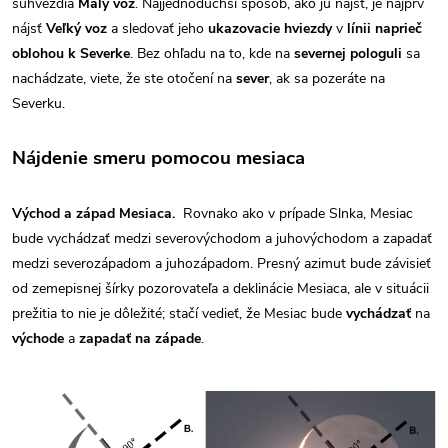
súhvezdia
Malý voz
. Najjednoduchší spôsob, ako ju nájsť, je najprv
nájsť
Veľký voz
a sledovať jeho
ukazovacie hviezdy
v
línii naprieč
oblohou k Severke
. Bez ohľadu na to, kde na
severnej pologuli
sa
nachádzate, viete, že ste otočení na
sever
, ak sa pozeráte na
Severku.
Nájdenie smeru pomocou mesiaca
Východ a západ Mesiaca.
Rovnako ako v prípade Slnka, Mesiac
bude vychádzať medzi severovýchodom a juhovýchodom a zapadať
medzi severozápadom a juhozápadom. Presný azimut bude závisieť
od zemepisnej šírky pozorovateľa a deklinácie Mesiaca, ale v situácii
prežitia to nie je dôležité; stačí vedieť, že Mesiac bude
vychádzať
na
východe
a
zapadať na západe
.