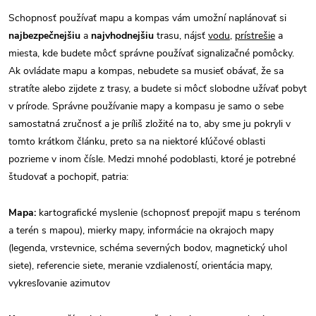
Schopnosť používať mapu a kompas vám umožní naplánovať si
najbezpečnejšiu
a
najvhodnejšiu
trasu, nájsť
vodu
,
prístrešie
a
miesta, kde budete môcť správne používať signalizačné pomôcky.
Ak ovládate mapu a kompas, nebudete sa musieť obávať, že sa
stratíte alebo zijdete z trasy, a budete si môcť slobodne užívať pobyt
v prírode. Správne používanie mapy a kompasu je samo o sebe
samostatná zručnosť a je príliš zložité na to, aby sme ju pokryli v
tomto krátkom článku, preto sa na niektoré kľúčové oblasti
pozrieme v inom čísle. Medzi mnohé podoblasti, ktoré je potrebné
študovať a pochopiť, patria:
Mapa:
kartografické myslenie (schopnosť prepojiť mapu s terénom
a terén s mapou), mierky mapy, informácie na okrajoch mapy
(legenda, vrstevnice, schéma severných bodov, magnetický uhol
siete), referencie siete, meranie vzdialeností, orientácia mapy,
vykresľovanie azimutov