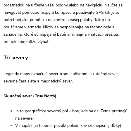
prostriedok na určenie vašej polohy alebo na navigáciu. Naučte sa
navigovať pomocou mapy a kompasu a používajte GPS (ak je to
potrebné) ako pomôcku na kontrolu vašej polohy. Takto ho
používame v armáde. Nikdy sa nespoliehajte na technológie a
zariadenia, ktoré sú napájané batériami, najmä v situácii prežitia,
pretože obe môžu zlyhať!
Tri severy
Legendy mapy označujú sever tromi spôsobmi: skutočný sever,
severná časť siete a magnetický sever.
Skutočný sever (True North)
Je to geografický severný pól – bod, kde sa osi Zeme pretínajú
na severe.
V mapách je to smer pozdĺž poledníkov (zemepisnej dĺžky).