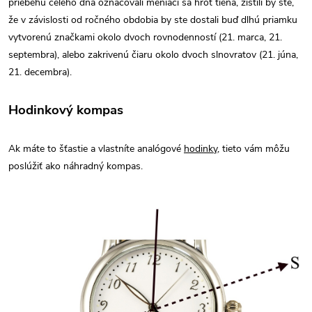
priebehu celého dňa označovali meniaci sa hrot tieňa, zistili by ste,
že v závislosti od ročného obdobia by ste dostali buď dlhú priamku
vytvorenú značkami okolo dvoch rovnodenností (21. marca, 21.
septembra), alebo zakrivenú čiaru okolo dvoch slnovratov (21. júna,
21. decembra).
Hodinkový kompas
Ak máte to šťastie a vlastníte analógové
hodinky
, tieto vám môžu
poslúžiť ako náhradný kompas.