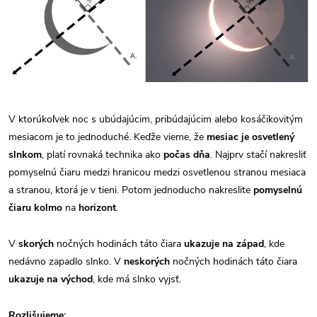
V ktorúkoľvek noc s ubúdajúcim, pribúdajúcim alebo kosáčikovitým
mesiacom je to jednoduché. Keďže vieme, že
mesiac je osvetlený
slnkom
, platí rovnaká technika ako
počas dňa
.
Najprv stačí nakresliť
pomyselnú čiaru medzi hranicou medzi osvetlenou stranou mesiaca
a stranou, ktorá je v tieni. Potom jednoducho nakreslite
pomyselnú
čiaru kolmo
na
horizont
.
V
skorých
nočných hodinách táto čiara
ukazuje na západ
, kde
nedávno zapadlo slnko. V
neskorých
nočných hodinách táto čiara
ukazuje na východ
, kde má slnko vyjsť.
Rozlišujeme: