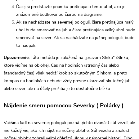
Ďalej si predstavte priamku pretínajúcu tento uhol, ako je
znázornené bodkovanou čiarou na diagrame,
Ak sa nachádzate na severnej pologuli, čiara pretínajúca malý
uhol bude smerovať na juh a čiara pretínajúca veľký uhol bude
smerovať na sever. Ak sa nachádzate na južnej pologuli, bude
to naopak.
Upozornenie:
Táto metóda je založená na „pravom Slnku“ (Slnku,
ktoré vidíme na oblohe). Čas na hodinách (stredný čas alebo
štandardný čas) však nedrží krok so skutočným Slnkom, a preto
kompas na hodinkách nebude vždy presne ukazovať skutočný juh
alebo sever, ale na účely prežitia je to dostatočne blízko.
Nájdenie smeru pomocou Severky ( Polárky )
Väčšina ľudí na severnej pologuli pozná týchto dvanásť súhvezdí, ale
nie každý vie, ako ich nájsť na nočnej oblohe. Súhvezdia a znalosť
nočnej oblohy zohrali veľmi dôležitú úlohu v námornej histórii. Dlho