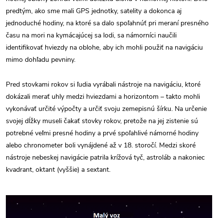
predtým, ako sme mali GPS jednotky, satelity a dokonca aj
jednoduché hodiny, na ktoré sa dalo spoľahnúť pri meraní presného
času na mori na kymácajúcej sa lodi, sa námorníci naučili
identifikovať hviezdy na oblohe, aby ich mohli použiť na navigáciu
mimo dohľadu pevniny.
Pred stovkami rokov si ľudia vyrábali nástroje na navigáciu, ktoré
dokázali merať uhly medzi hviezdami a horizontom – takto mohli
vykonávať určité výpočty a určiť svoju zemepisnú šírku. Na určenie
svojej dĺžky museli čakať stovky rokov, pretože na jej zistenie sú
potrebné veľmi presné hodiny a prvé spoľahlivé námorné hodiny
alebo chronometer boli vynájdené až v 18. storočí. Medzi skoré
nástroje nebeskej navigácie patrila krížová tyč, astroláb a nakoniec
kvadrant, oktant (vyššie) a sextant.