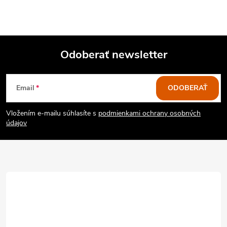
Odoberať newsletter
Z
Email
ODOBERAŤ
á
Vložením e-mailu súhlasíte s
podmienkami ochrany osobných
p
údajov
ä
t
i