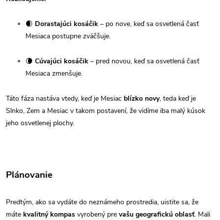
🌒
Dorastajúci kosáčik
– po nove, keď sa osvetlená časť
Mesiaca postupne zväčšuje.
🌘
Cúvajúci kosáčik
– pred novou, keď sa osvetlená časť
Mesiaca zmenšuje.
Táto fáza nastáva vtedy, keď je Mesiac
blízko novy
, teda keď je
Slnko, Zem a Mesiac v takom postavení, že vidíme iba malý kúsok
jeho osvetlenej plochy.
Plánovanie
Predtým, ako sa vydáte do neznámeho prostredia, uistite sa, že
máte
kvalitný kompas
vyrobený pre
vašu geografickú oblasť
. Mali