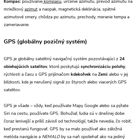
Kompas:
používanie
kompasu
, určenie azimutu, prevod azimutu na
mriežkový
azimut
a naopak, magnetická deklinácia, spätné
azimutové smery, chôdza po azimutu, prechody, meranie tempa a
zameriavanie.
GPS (globálny pozičný systém)
GPS je globálny satelitný navigačný systém pozostávajúci z
24
obiehajúcich satelitov
, ktoré poskytujú
synchronizáciu polohy
,
rýchlosti a času s GPS prijímačom
kdekoľvek
na
Zemi
alebo v jej
blízkosti, kde je nerušený signál zo štyroch alebo viacerých GPS
satelitov.
GPS je všade – vždy, keď používate Mapy Google alebo sa pýtate
Siri na cestu, používate GPS. Bohužiaľ, ľudia sú v dnešnej dobe
čoraz lenivejší a príliš závislí od technológií, takže nevedia, čo robiť,
keď prestanú fungovať. GPS by sa malo používať ako záložná
metóda navigácie a
NEMALO
by sa naň spoliehať ako na jediný