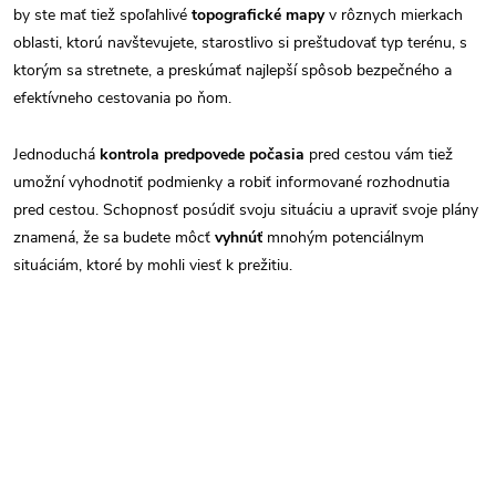
by ste mať tiež spoľahlivé
topografické mapy
v rôznych mierkach
oblasti, ktorú navštevujete, starostlivo si preštudovať typ terénu, s
ktorým sa stretnete, a preskúmať najlepší spôsob bezpečného a
efektívneho cestovania po ňom.
Jednoduchá
kontrola predpovede počasia
pred cestou vám tiež
umožní vyhodnotiť podmienky a robiť informované rozhodnutia
pred cestou. Schopnosť posúdiť svoju situáciu a upraviť svoje plány
znamená, že sa budete môcť
vyhnúť
mnohým potenciálnym
situáciám, ktoré by mohli viesť k prežitiu.