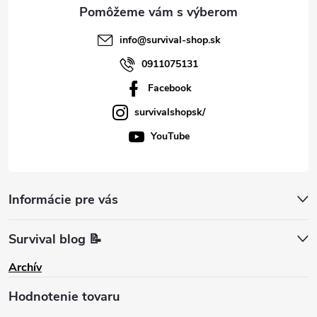
e
info
@
survival-shop.sk
0911075131
Facebook
survivalshopsk/
YouTube
Informácie pre vás
Survival blog 📝
Archív
Hodnotenie tovaru