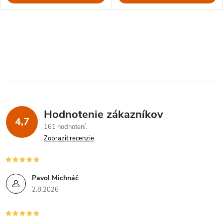
O
v
l
á
Hodnotenie zákazníkov
d
4,7
161 hodnotení
a
Zobraziť recenzie
c
i
Pavol Michnáč
2.8.2026
e
p