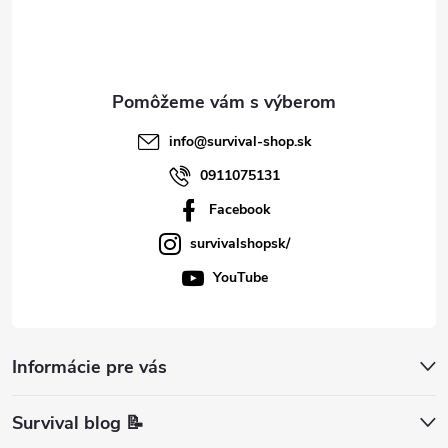
i
e
info
@
survival-shop.sk
0911075131
Facebook
survivalshopsk/
YouTube
Informácie pre vás
Survival blog 📝