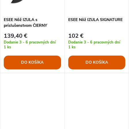
t
o
o
ESEE Nôž IZULA s
ESEE Nôž IZULA SIGNATURE
v
príslušenstvom ČIERNY
v
139,40 €
102 €
Dodanie 3 - 6 pracovných dní
Dodanie 3 - 6 pracovných dní
1 ks
1 ks
DO KOŠÍKA
DO KOŠÍKA