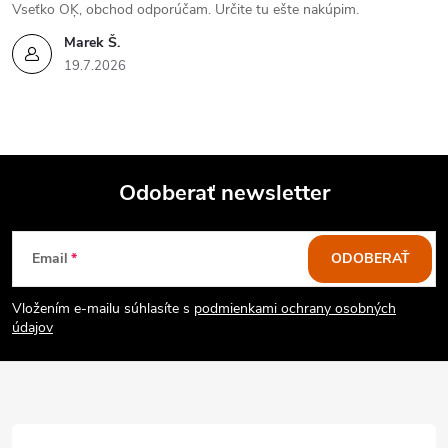
Vseťko OĶ, obchod odporúčam. Určite tu ešte nakúpim.
r
Marek Š.
v
19.7.2026
k
y
v
Odoberať newsletter
ý
Z
Email
ODOBERAŤ
p
á
i
Vložením e-mailu súhlasíte s
podmienkami ochrany osobných
p
údajov
s
ä
u
t