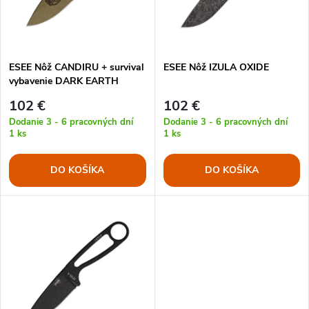
n
i
i
s
e
ESEE Nôž CANDIRU + survival
ESEE Nôž IZULA OXIDE
vybavenie DARK EARTH
p
p
102 €
102 €
r
Dodanie 3 - 6 pracovných dní
Dodanie 3 - 6 pracovných dní
1 ks
1 ks
r
o
DO KOŠÍKA
DO KOŠÍKA
o
d
d
u
u
k
k
t