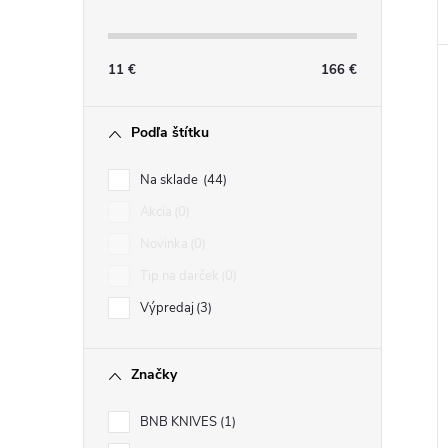
11
€
166
€
Podľa štítku
Na sklade
44
Akcia
0
Novinka
0
Tip na darček
0
Výpredaj
3
Značky
BNB KNIVES
1