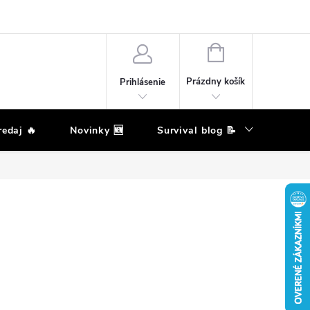
eklamačný poriadok
Podmienky ochrany osobných údajov
Moja ob
NÁKUPNÝ
KOŠÍK
Prázdny košík
Prihlásenie
edaj 🔥
Novinky 🆕
Survival blog 📝
Zna