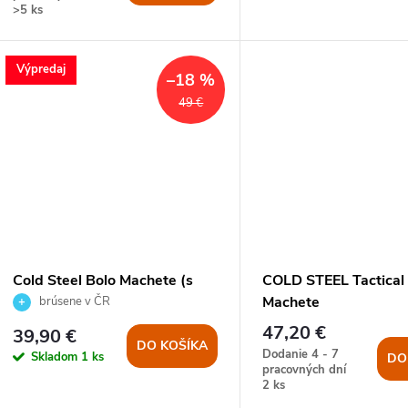
o
>5 ks
d
d
u
Výpredaj
–18 %
u
49 €
k
k
t
t
o
o
v
v
Cold Steel Bolo Machete (s
COLD STEEL Tactical
pochvou)
Machete
brúsene v ČR
47,20 €
39,90 €
DO KOŠÍKA
Dodanie 4 - 7
Skladom
1 ks
DO
pracovných dní
2 ks