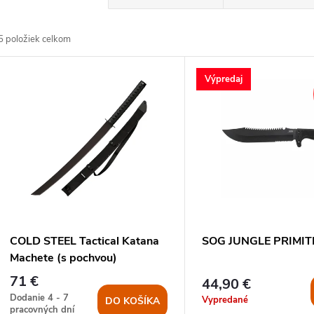
a
5
položiek celkom
d
V
Výpredaj
e
ý
n
p
e
s
p
p
COLD STEEL Tactical Katana
SOG JUNGLE PRIMIT
r
Machete (s pochvou)
r
71 €
44,90 €
o
Dodanie 4 - 7
Vypredané
DO KOŠÍKA
pracovných dní