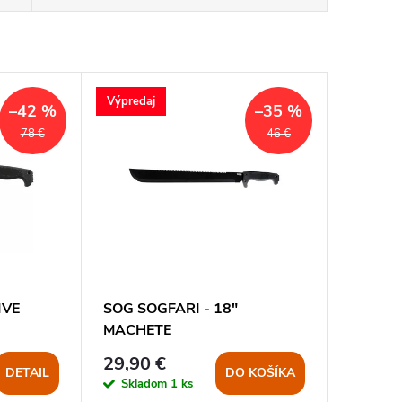
Výpredaj
–42 %
–35 %
78 €
46 €
IVE
SOG SOGFARI - 18"
MACHETE
29,90 €
DETAIL
DO KOŠÍKA
Skladom
1 ks