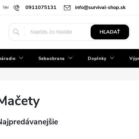
0911075131
info@survival-shop.sk
Vernostný program
Slovník pojmov
Obchodné podmienky
R
HĽADAŤ
náradie
Sebaobrana
Doplnky
Výpr
Mačety
Najpredávanejšie