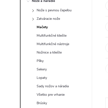
Nože a náradie
n
Nože s pevnou čepeľou
ý
Zatváracie nože
p
Mačety
Multifunkčné kliešte
a
Multifunkčné nástroje
n
Nožnice a kliešte
Pílky
e
Sekery
l
Lopaty
Sady nožov a náradia
Všetko pre vrhanie
Brúsky