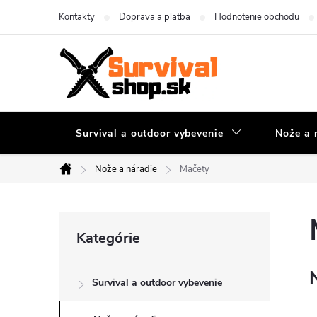
Prejsť
Kontakty
Doprava a platba
Hodnotenie obchodu
na
obsah
Survival a outdoor vybevenie
Nože a 
Nože a náradie
Mačety
Domov
B
Preskočiť
Kategórie
kategórie
o
Survival a outdoor vybevenie
č