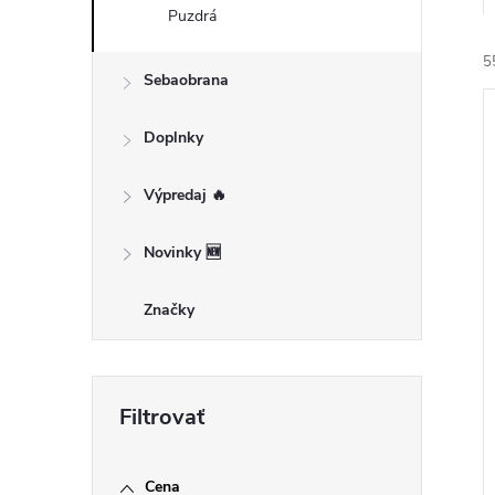
Puzdrá
5
Sebaobrana
Doplnky
Výpredaj 🔥
i
Novinky 🆕
i
Značky
Cena