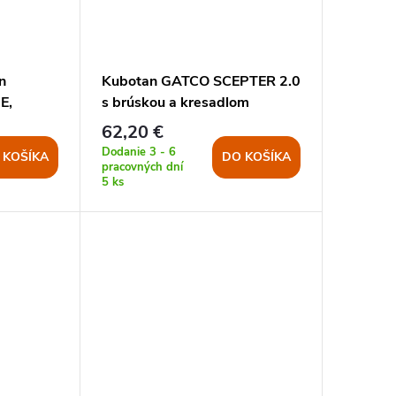
n
Kubotan GATCO SCEPTER 2.0
E,
s brúskou a kresadlom
62,20 €
Dodanie 3 - 6
 KOŠÍKA
DO KOŠÍKA
pracovných dní
5 ks