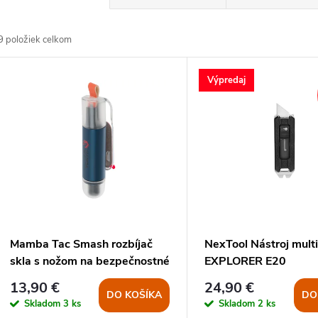
a
9
položiek celkom
d
V
Výpredaj
e
ý
n
p
e
s
p
p
Mamba Tac Smash rozbíjač
NexTool Nástroj mult
r
skla s nožom na bezpečnostné
EXPLORER E20
r
pásy
13,90 €
24,90 €
o
DO KOŠÍKA
DO
Skladom
3 ks
Skladom
2 ks