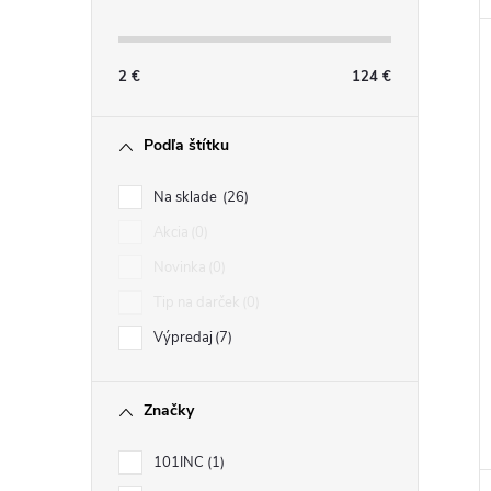
2
€
124
€
Podľa štítku
Na sklade
26
Akcia
0
Novinka
0
Tip na darček
0
Výpredaj
7
Značky
101INC
1