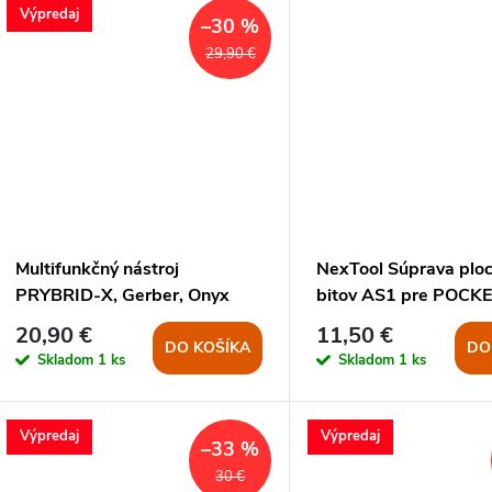
Výpredaj
–30 %
29,90 €
Multifunkčný nástroj
NexTool Súprava plo
PRYBRID-X, Gerber, Onyx
bitov AS1 pre POCK
a FLAGSHIP CAPTAI
20,90 €
11,50 €
DO KOŠÍKA
DO
Skladom
1 ks
Skladom
1 ks
Výpredaj
Výpredaj
–33 %
30 €