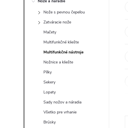
Nože a náradie
n
Nože s pevnou čepeľou
ý
Zatváracie nože
p
Mačety
Multifunkčné kliešte
a
Multifunkčné nástroje
n
Nožnice a kliešte
Pílky
e
Sekery
l
Lopaty
Sady nožov a náradia
Všetko pre vrhanie
Brúsky