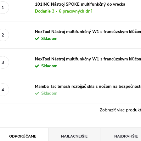
101INC Nástroj SPOKE multifunkčný do vrecka
Dodanie 3 - 6 pracovných dní
NexTool Nástroj multifunkčný W1 s francúzskym kľúč
Skladom
NexTool Nástroj multifunkčný W1 s francúzskym kľú
Skladom
Mamba Tac Smash rozbíjač skla s nožom na bezpečnost
Skladom
Zobraziť viac produ
R
ODPORÚČAME
NAJLACNEJŠIE
NAJDRAHŠIE