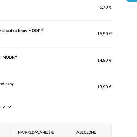
5,70 €
om a sadou bitov MODRÝ
15,90 €
čom MODRÝ
14,90 €
né pásy
13,90 €
ktov
NAJPREDÁVANEJŠIE
ABECEDNE