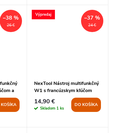
Výpredaj
–38 %
–37 %
26 €
24 €
ifunkčný
NexTool Nástroj multifunkčný
účom a
W1 s francúzskym kľúčom
MODRÝ
14,90 €
 KOŠÍKA
DO KOŠÍKA
Skladom
1 ks