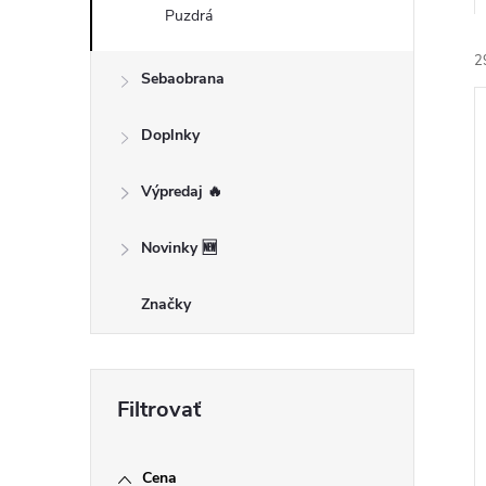
Puzdrá
2
Sebaobrana
Doplnky
Výpredaj 🔥
i
Novinky 🆕
i
Značky
Cena