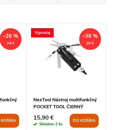
Výpredaj
–26 %
–38 %
34 €
26 €
ifunkčný
NexTool Nástroj multifunkčný
POCKET TOOL ČIERNÝ
15,90 €
 KOŠÍKA
DO KOŠÍKA
Skladom
2 ks