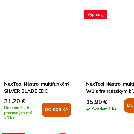
o
d
d
Výpredaj
u
u
k
k
t
t
o
o
v
NexTool Nástroj multifunkčný
NexTool Nástroj mult
v
SILVER BLADE EDC
W1 s francúzskym kľ
sadou bitov MODRÝ
31,20 €
15,90 €
DO
Dodanie 3 - 6
Skladom
1 ks
DO KOŠÍKA
pracovných dní
>5 ks