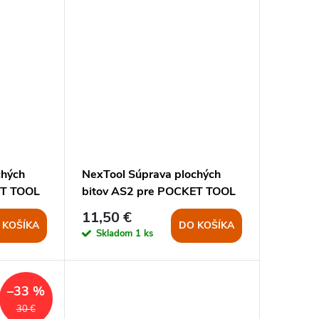
chých
NexTool Súprava plochých
ET TOOL
bitov AS2 pre POCKET TOOL
N
a FLAGSHIP CAPTAIN
11,50 €
 KOŠÍKA
DO KOŠÍKA
Skladom
1 ks
–33 %
30 €