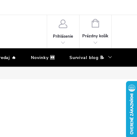
eklamačný poriadok
Podmienky ochrany osobných údajov
Moja ob
NÁKUPNÝ
KOŠÍK
Prázdny košík
Prihlásenie
edaj 🔥
Novinky 🆕
Survival blog 📝
Zna