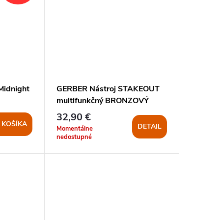
Midnight
GERBER Nástroj STAKEOUT
multifunkčný BRONZOVÝ
32,90 €
 KOŠÍKA
DETAIL
Momentálne
nedostupné