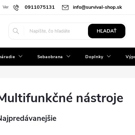
0911075131
info@survival-shop.sk
Vernostný program
Slovník pojmov
Obchodné podmienky
R
HĽADAŤ
náradie
Sebaobrana
Doplnky
Výpr
Multifunkčné nástroje
Najpredávanejšie