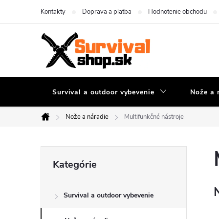
Prejsť
Kontakty
Doprava a platba
Hodnotenie obchodu
na
obsah
Survival a outdoor vybevenie
Nože a 
Nože a náradie
Multifunkčné nástroje
Domov
B
Preskočiť
Kategórie
kategórie
o
Survival a outdoor vybevenie
č