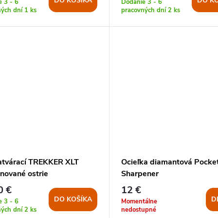
DO KOŠÍKA
DO K
 3 - 6
Dodanie 3 - 6
ných dní
1 ks
pracovných dní
2 ks
atvárací TREKKER XLT
Ocieľka diamantová Pocke
nované ostrie
Sharpener
0 €
12 €
DO KOŠÍKA
D
 3 - 6
Momentálne
ných dní
2 ks
nedostupné