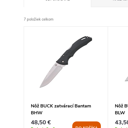
a
7
položiek celkom
d
V
e
ý
n
p
i
i
e
s
p
p
Nôž BUCK zatvárací Bantam
Nôž B
r
BHW
BLW
r
48,50 €
43,5
o