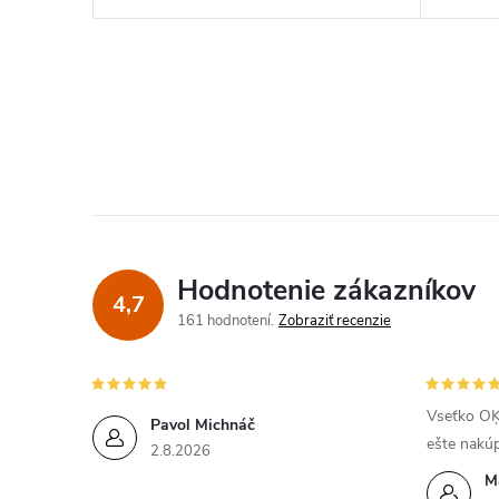
O
v
l
á
d
Hodnotenie zákazníkov
4,7
a
161 hodnotení
Zobraziť recenzie
c
i
Vseťko OĶ
Pavol Michnáč
ešte nakú
e
2.8.2026
M