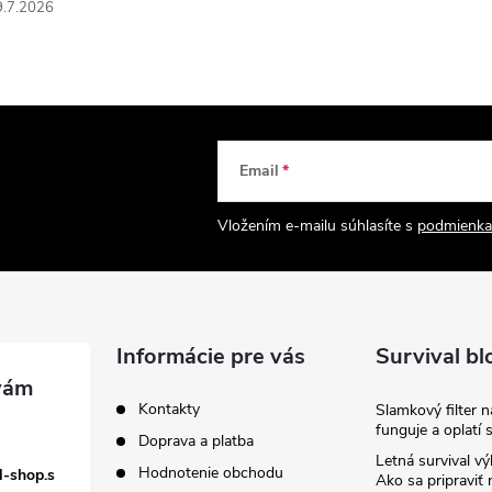
9.7.2026
Email
Vložením e-mailu súhlasíte s
podmienka
Informácie pre vás
Survival bl
Kontakty
Slamkový filter 
funguje a oplatí 
Doprava a platba
Letná survival vý
Hodnotenie obchodu
l-shop.s
Ako sa pripraviť