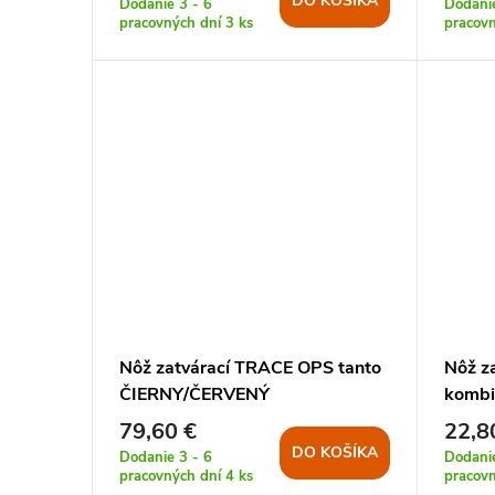
DO KOŠÍKA
o
Dodanie 3 - 6
Dodanie
pracovných dní
3 ks
pracov
d
d
u
u
k
k
t
t
o
o
v
v
Nôž zatvárací TRACE OPS tanto
Nôž z
ČIERNY/ČERVENÝ
kombi
79,60 €
22,8
DO KOŠÍKA
Dodanie 3 - 6
Dodanie
pracovných dní
4 ks
pracov