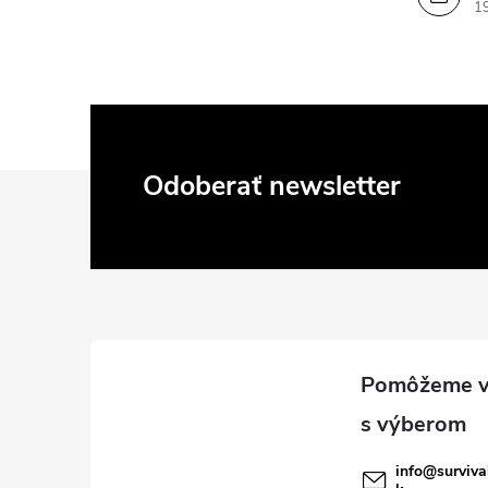
p
1
r
v
k
y
Z
Odoberať newsletter
v
á
ý
p
p
ä
i
s
t
u
i
info
@
surviva