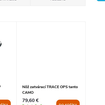
™
Nôž zatvárací TRACE OPS tanto
CAMO
79,60 €