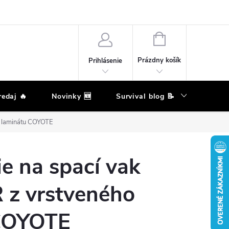
né podmienky
Reklamačný poriadok
Podmienky ochrany osobných
NÁKUPNÝ
KOŠÍK
Prázdny košík
Prihlásenie
edaj 🔥
Novinky 🆕
Survival blog 📝
Zna
o laminátu COYOTE
ie na spací vak
z vrstveného
COYOTE