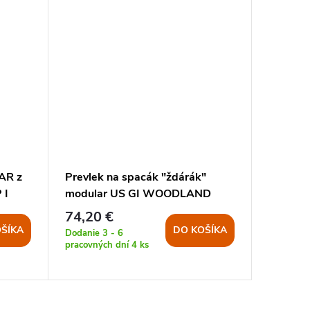
AR z
Prevlek na spacák "ždárák"
Prevle
 I
modular US GI WOODLAND
vrstven
74,20 €
70,50 
ŠÍKA
DO KOŠÍKA
Dodanie 3 - 6
Dodanie 3
pracovných dní
4 ks
pracovný