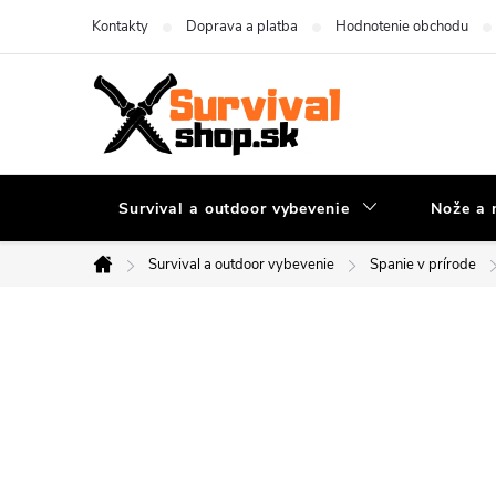
Prejsť
Kontakty
Doprava a platba
Hodnotenie obchodu
na
obsah
Survival a outdoor vybevenie
Nože a 
Survival a outdoor vybevenie
Spanie v prírode
Domov