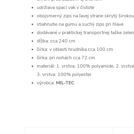
udržiava spací vak v čistote
obojsmerný zips na ľavej strane skrytý široko
stiahnutie na gumu a suchý zips pri hlave
dodávané v praktickej transportnej taške zelen
dĺžka: cca 240 cm
šírka: v oblasti hrudníka cca 100 cm
šírka: pri nohách cca 72 cm
materiál: 1. vrstva: 100% polyamide, 2. vrs
3. vrstva: 100% polyester
výrobca:
MIL-TEC