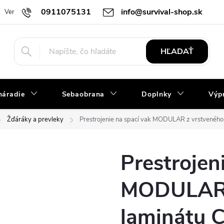
0911075131
info@survival-shop.sk
Vernostný program
B2B spolupráca
Slovník pojmov
Obchod
HĽADAŤ
náradie
Sebaobrana
Doplnky
Výpr
Žďáráky a prevleky
Prestrojenie na spací vak MODULAR z vrstvenéh
Prestrojen
MODULAR 
laminátu 