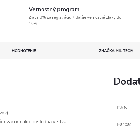
Vernostný program
Zľava 3% za registráciu + ďalšie vernostné zľavy do
10%
HODNOTENIE
ZNAČKA
MIL-TEC®
Dodat
EAN
:
vak)
m vakom ako posledná vrstva
Farba
: