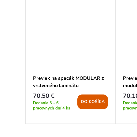
ULAR z
Prevlek na spacák MODULAR z
Prevl
E TARN
vrstveného laminátu
modul
WOODLAND
70,50 €
70,1
KOŠÍKA
DO KOŠÍKA
Dodanie 3 - 6
Dodanie
pracovných dní
4 ks
pracov