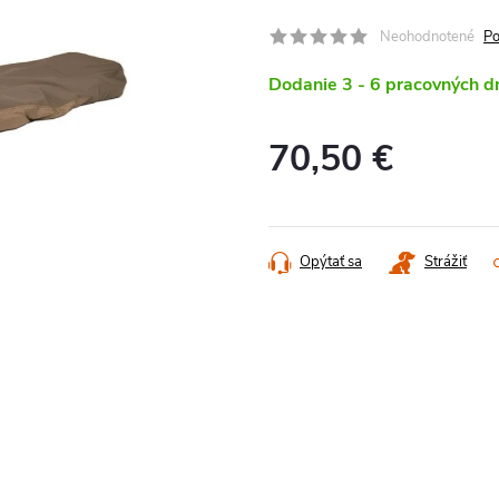
Neohodnotené
Po
Dodanie 3 - 6 pracovných d
70,50 €
Jednotková
cena:
Opýtať sa
Strážiť