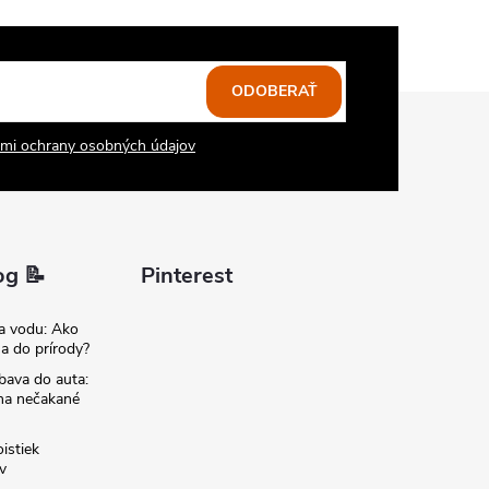
ODOBERAŤ
mi ochrany osobných údajov
og 📝
Pinterest
na vodu: Ako
sa do prírody?
bava do auta:
 na nečakané
istiek
v