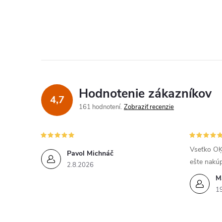
Hodnotenie zákazníkov
4,7
161 hodnotení
Zobraziť recenzie
Vseťko OĶ
Pavol Michnáč
ešte nakú
2.8.2026
M
1