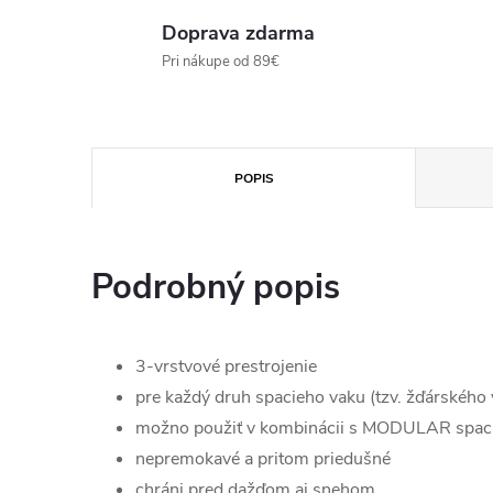
Doprava zdarma
Pri nákupe od 89€
POPIS
Podrobný popis
3-vrstvové prestrojenie
pre každý druh spacieho vaku (tzv. žďárského 
možno použiť v kombinácii s MODULAR spací
nepremokavé a pritom priedušné
chráni pred dažďom aj snehom