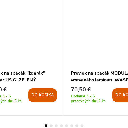
ek na spacák "ždárák"
Prevlek na spacák MODUL
ar US GI ZELENÝ
vrstveného laminátu WASP
Z1B
0 €
70,50 €
DO KOŠÍKA
DO KO
 3 - 6
Dodanie 3 - 6
ných dní
5 ks
pracovných dní
2 ks