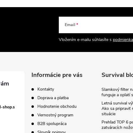
Email
Vložením e-mailu súhlasíte s
podmienka
Informácie pre vás
Survival bl
Kontakty
Slamkový filter 
funguje a oplatí 
Doprava a platba
Letná survival vý
Hodnotenie obchodu
l-shop.s
Ako sa pripraviť
situácie
Vernostný program
Prehľad TOP 6 po
B2B spolupráca
zatváracích nožo
Slovník pojmov