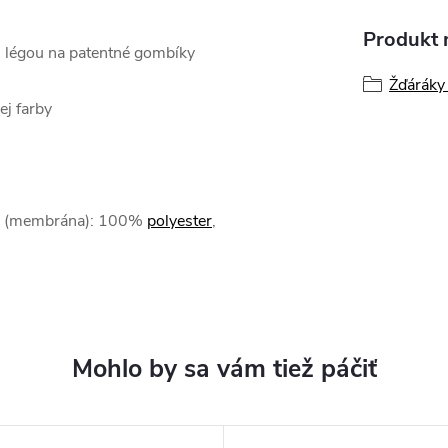
Produkt n
u légou na patentné gombíky
Žďáráky 
ej farby
tva (membrána): 100%
polyester
,