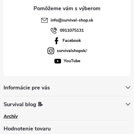
e
info
@
survival-shop.sk
0911075131
Facebook
survivalshopsk/
YouTube
Informácie pre vás
Survival blog 📝
Archív
Hodnotenie tovaru