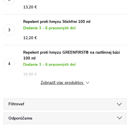
13,20 €
Repelent proti hmyzu Stichfrei 100 ml
Dodanie 3 - 6 pracovných dní
12,20 €
Repelent proti hmyzu GREENFIRST® na rastlinnej bázi
100 ml
Dodanie 3 - 6 pracovných dní
26,90 €
Zobraziť viac produktov
Filtrovať
R
Odporúčame
Najlacnejšie