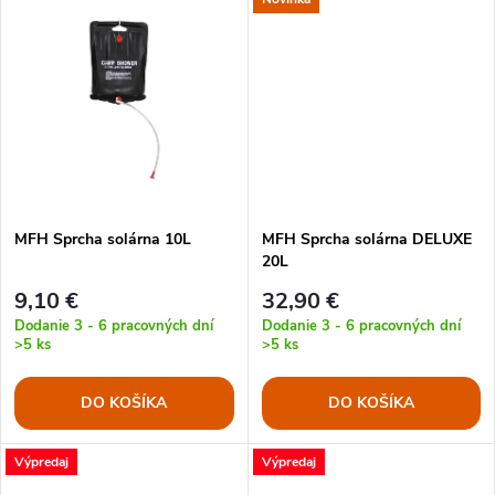
d
u
u
k
k
t
t
o
o
MFH Sprcha solárna 10L
MFH Sprcha solárna DELUXE
v
20L
v
9,10 €
32,90 €
Dodanie 3 - 6 pracovných dní
Dodanie 3 - 6 pracovných dní
>5 ks
>5 ks
DO KOŠÍKA
DO KOŠÍKA
Výpredaj
Výpredaj