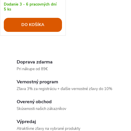
Dodanie 3 - 6 pracovných dní
5 ks
DO KOŠÍKA
O
v
Doprava zdarma
Pri nákupe od 89€
l
Vernostný program
á
Zľava 3% za registráciu + ďalšie vernostné zľavy do 10%
d
Overený obchod
a
Skúsenosti našich zákazníkov
c
Výpredaj
Atraktívne zľavy na vybrané produkty