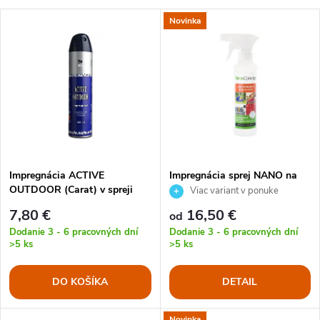
a
V
Novinka
Najdrahšie
d
ý
Najpredávanejšie
e
p
Abecedne
n
i
i
s
e
Impregnácia ACTIVE
Impregnácia sprej NANO na
OUTDOOR (Carat) v spreji
textil a kožu
Viac variant v ponuke
p
300ml
p
7,80 €
16,50 €
od
r
Dodanie 3 - 6 pracovných dní
Dodanie 3 - 6 pracovných dní
>5 ks
>5 ks
r
o
DO KOŠÍKA
DETAIL
o
d
Novinka