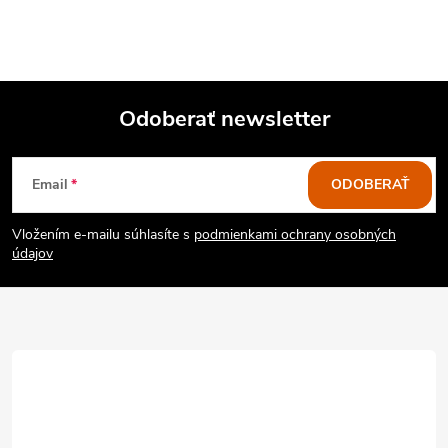
s
u
Odoberať newsletter
Z
Email
ODOBERAŤ
á
Vložením e-mailu súhlasíte s
podmienkami ochrany osobných
p
údajov
ä
t
i