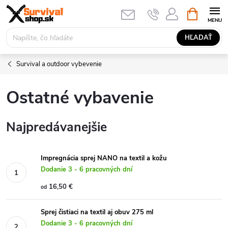
Prejsť
NÁKUPN
KOŠÍK
na
obsah
HĽADAŤ
Survival a outdoor vybevenie
Ostatné vybavenie
Najpredávanejšie
Impregnácia sprej NANO na textil a kožu
Dodanie 3 - 6 pracovných dní
16,50 €
od
Sprej čistiaci na textil aj obuv 275 ml
Dodanie 3 - 6 pracovných dní