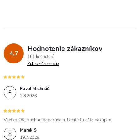
i
e
p
r
Hodnotenie zákazníkov
v
4,7
161 hodnotení
k
Zobraziť recenzie
y
v
Pavol Michnáč
2.8.2026
ý
p
Vseťko OĶ, obchod odporúčam. Určite tu ešte nakúpim.
i
Marek Š.
19.7.2026