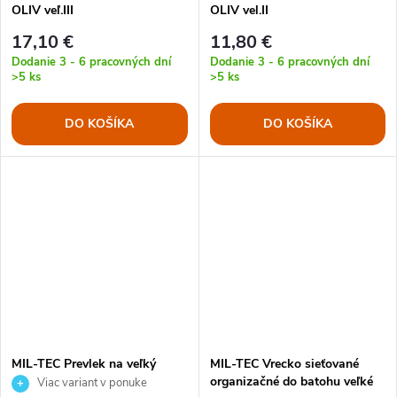
OLIV veľ.III
OLIV vel.II
17,10 €
11,80 €
Dodanie 3 - 6 pracovných dní
Dodanie 3 - 6 pracovných dní
>5 ks
>5 ks
DO KOŠÍKA
DO KOŠÍKA
MIL-TEC Prevlek na veľký
MIL-TEC Vrecko sieťované
batoh 36ltr. ASSAULT II
organizačné do batohu veľké
Viac variant v ponuke