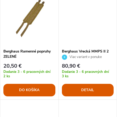
u
u
k
k
t
t
o
o
Berghaus Ramenné popruhy
Berghaus Vrecká MMPS II 2
v
ZELENÉ
kusy 20L
Viac variant v ponuke
v
20,50 €
80,90 €
Dodanie 3 - 6 pracovných dní
Dodanie 3 - 6 pracovných dní
2 ks
3 ks
DO KOŠÍKA
DETAIL