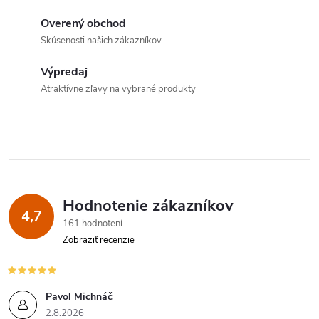
i
v
a
Overený obchod
e
Skúsenosti našich zákazníkov
n
p
i
Výpredaj
e
r
Atraktívne zľavy na vybrané produkty
v
k
y
v
Hodnotenie zákazníkov
4,7
161 hodnotení
ý
Zobraziť recenzie
p
i
Pavol Michnáč
2.8.2026