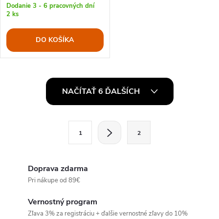
Dodanie 3 - 6 pracovných dní
2 ks
DO KOŠÍKA
O
NAČÍTAŤ 6 ĎALŠÍCH
v
l
S
1
2
t
á
r
d
á
Doprava zdarma
a
n
Pri nákupe od 89€
k
c
Vernostný program
o
Zľava 3% za registráciu + ďalšie vernostné zľavy do 10%