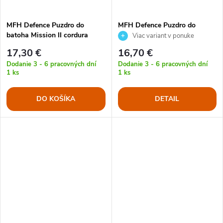
MFH Defence Puzdro do
MFH Defence Puzdro do
batoha Mission II cordura
batoha Mission III cordura
Viac variant v ponuke
ČIERNE
17,30 €
16,70 €
Dodanie 3 - 6 pracovných dní
Dodanie 3 - 6 pracovných dní
1 ks
1 ks
DO KOŠÍKA
DETAIL