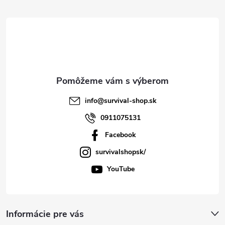
t
i
e
info
@
survival-shop.sk
0911075131
Facebook
survivalshopsk/
YouTube
Informácie pre vás