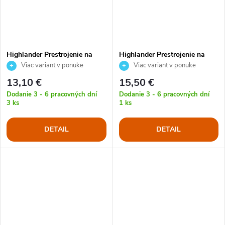
Highlander Prestrojenie na
Highlander Prestrojenie na
batoh 35 - 50L
batoh 50-70L
Viac variant v ponuke
Viac variant v ponuke
13,10 €
15,50 €
Dodanie 3 - 6 pracovných dní
Dodanie 3 - 6 pracovných dní
3 ks
1 ks
DETAIL
DETAIL