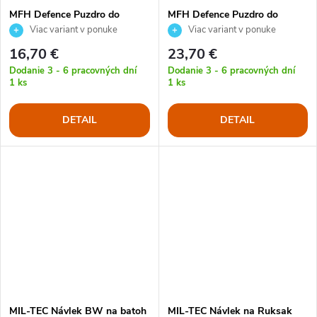
MFH Defence Puzdro do
MFH Defence Puzdro do
batoha Mission IV cordura
batohu Mission I cordura
Viac variant v ponuke
Viac variant v ponuke
16,70 €
23,70 €
Dodanie 3 - 6 pracovných dní
Dodanie 3 - 6 pracovných dní
1 ks
1 ks
DETAIL
DETAIL
MIL-TEC Návlek BW na batoh
MIL-TEC Návlek na Ruksak