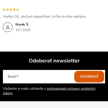
s
u
Vseťko OĶ, obchod odporúčam. Určite tu ešte nakúpim.
Marek Š.
19.7.2026
Odoberať newsletter
Z
Email
ODOBERAŤ
á
Vložením e-mailu súhlasíte s
podmienkami ochrany osobných
p
údajov
ä