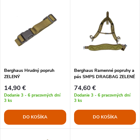
V
Najdrahšie
d
ý
Najpredávanejšie
e
p
Abecedne
n
i
i
s
e
Berghaus Hrudný popruh
Berghaus Ramenné popruhy a
ZELENÝ
pás SMPS DRAGBAG ZELENÉ
p
p
14,90 €
74,60 €
r
Dodanie 3 - 6 pracovných dní
Dodanie 3 - 6 pracovných dní
3 ks
3 ks
r
o
DO KOŠÍKA
DO KOŠÍKA
o
d
d