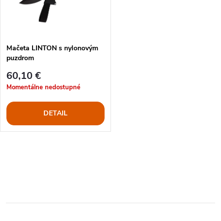
n
i
i
s
e
Mačeta LINTON s nylonovým
puzdrom
p
p
60,10 €
r
Momentálne nedostupné
r
o
DETAIL
o
d
d
O
u
u
v
k
l
k
t
á