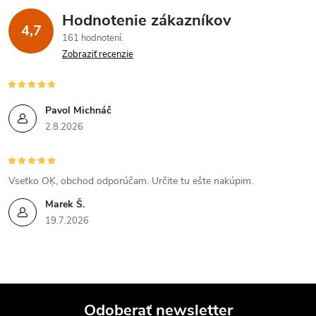
t
o
Hodnotenie zákazníkov
d
4,7
o
161 hodnotení
a
v
Zobraziť recenzie
v
c
i
Pavol Michnáč
2.8.2026
e
p
Vseťko OĶ, obchod odporúčam. Určite tu ešte nakúpim.
r
Marek Š.
v
19.7.2026
k
y
v
Odoberať newsletter