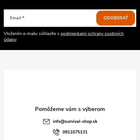
ý
Z
Email
ODOBERAŤ
p
á
i
Vložením e-mailu súhlasíte s
podmienkami ochrany osobných
p
údajov
s
ä
u
t
i
e
info
@
survival-shop.sk
0911075131