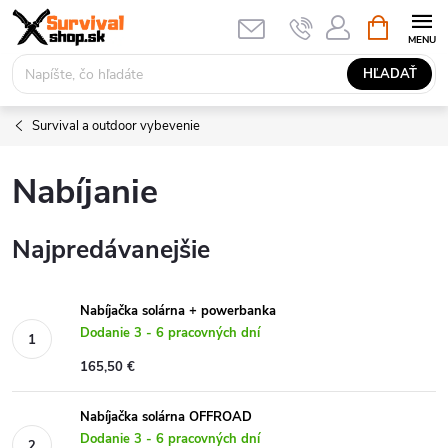
Prejsť
NÁKUPN
KOŠÍK
na
obsah
HĽADAŤ
Survival a outdoor vybevenie
Nabíjanie
Najpredávanejšie
Nabíjačka solárna + powerbanka
Dodanie 3 - 6 pracovných dní
165,50 €
Nabíjačka solárna OFFROAD
Dodanie 3 - 6 pracovných dní