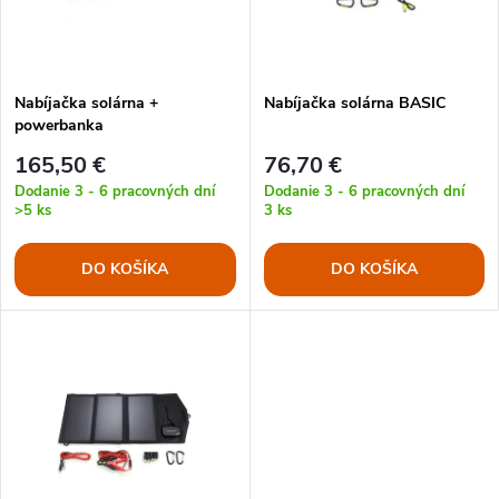
n
i
i
s
e
Nabíjačka solárna +
Nabíjačka solárna BASIC
powerbanka
p
p
165,50 €
76,70 €
r
Dodanie 3 - 6 pracovných dní
Dodanie 3 - 6 pracovných dní
>5 ks
3 ks
r
o
DO KOŠÍKA
DO KOŠÍKA
o
d
d
u
u
k
k
t