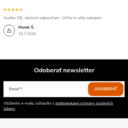
ý
p
Vseťko OĶ, obchod odporúčam. Určite tu ešte nakúpim.
i
Marek Š.
19.7.2026
s
u
Odoberať newsletter
Z
Email
ODOBERAŤ
á
Vložením e-mailu súhlasíte s
podmienkami ochrany osobných
p
údajov
ä