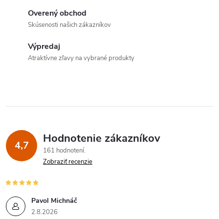
d
Overený obchod
a
Skúsenosti našich zákazníkov
c
Výpredaj
Atraktívne zľavy na vybrané produkty
i
e
p
r
Hodnotenie zákazníkov
v
4,7
161 hodnotení
k
Zobraziť recenzie
y
v
Pavol Michnáč
2.8.2026