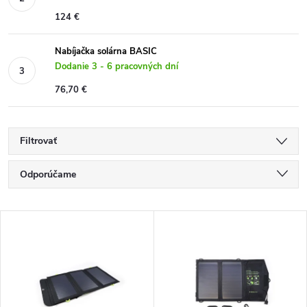
124 €
Nabíjačka solárna BASIC
Dodanie 3 - 6 pracovných dní
76,70 €
Filtrovať
R
Odporúčame
a
Najlacnejšie
V
Najdrahšie
d
ý
Najpredávanejšie
e
p
Abecedne