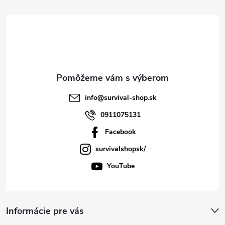
t
i
e
info
@
survival-shop.sk
0911075131
Facebook
survivalshopsk/
YouTube
Informácie pre vás