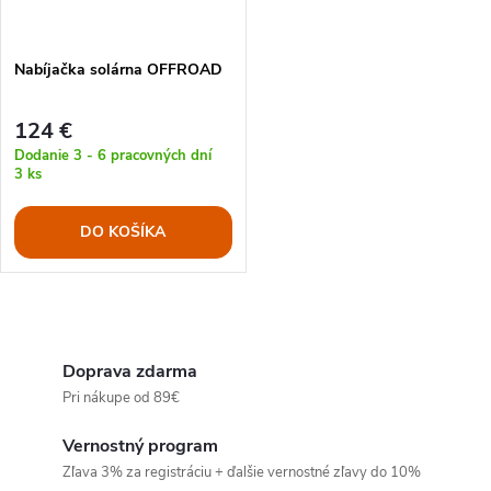
t
o
o
Nabíjačka solárna OFFROAD
v
v
124 €
Dodanie 3 - 6 pracovných dní
3 ks
DO KOŠÍKA
O
v
Doprava zdarma
Pri nákupe od 89€
l
Vernostný program
á
Zľava 3% za registráciu + ďalšie vernostné zľavy do 10%