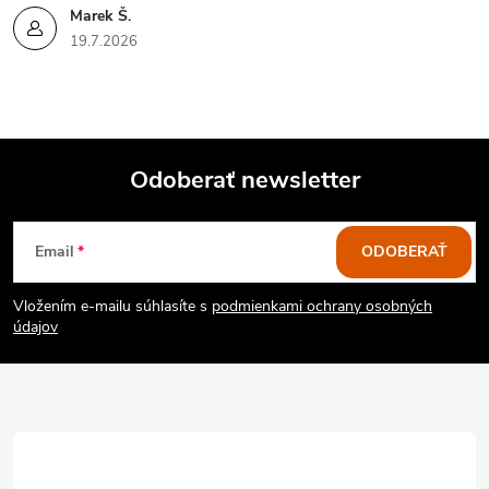
Marek Š.
19.7.2026
Odoberať newsletter
Z
Email
ODOBERAŤ
á
Vložením e-mailu súhlasíte s
podmienkami ochrany osobných
p
údajov
ä
t