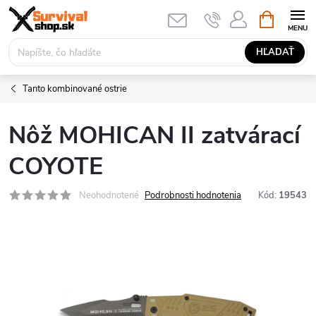
Prejsť
NÁKUPN
KOŠÍK
na
obsah
HĽADAŤ
Tanto kombinované ostrie
Nôž MOHICAN II zatvárací
COYOTE
Neohodnotené
Podrobnosti hodnotenia
Kód:
19543