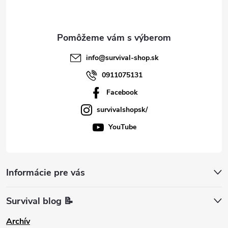
i
e
info
@
survival-shop.sk
0911075131
Facebook
survivalshopsk/
YouTube
Informácie pre vás
Survival blog 📝
Archív