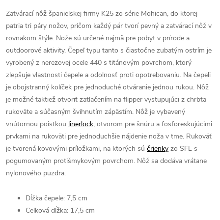
Zatvárací nôž španielskej firmy K25 zo série Mohican, do ktorej
patria tri páry nožov, pričom každý pár tvorí pevný a zatvárací nôž v
rovnakom štýle. Nože sú určené najmä pre pobyt v prírode a
outdoorové aktivity. Čepeľ typu tanto s čiastočne zubatým ostrím je
vyrobený z nerezovej ocele 440 s titánovým povrchom, ktorý
zlepšuje vlastnosti čepele a odolnosť proti opotrebovaniu. Na čepeli
je obojstranný kolíček pre jednoduché otváranie jednou rukou. Nôž
je možné taktiež otvoriť zatlačením na flipper vystupujúci z chrbta
rukoväte a súčasným švihnutím zápästím. Nôž je vybavený
vnútornou poistkou
linerlock
, otvorom pre šnúru a fosforeskujúcimi
prvkami na rukoväti pre jednoduchšie nájdenie noža v tme. Rukoväť
je tvorená kovovými príložkami, na ktorých sú
črienky
zo SFL s
pogumovaným protišmykovým povrchom. Nôž sa dodáva vrátane
nylonového puzdra.
Dĺžka čepele: 7,5 cm
Celková dĺžka: 17,5 cm