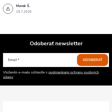
Marek Š.
19.7.2026
Odoberať newsletter
Z
Email
ODOBERAŤ
á
Vložením e-mailu súhlasíte s
podmienkami ochrany osobných
p
údajov
ä
t