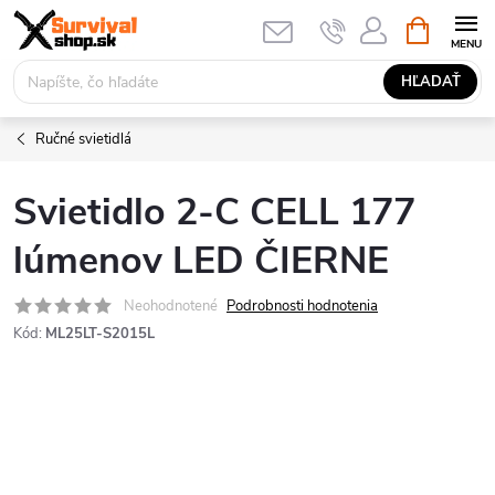
Prejsť
NÁKUPN
KOŠÍK
na
obsah
HĽADAŤ
Ručné svietidlá
Svietidlo 2-C CELL 177
lúmenov LED ČIERNE
Neohodnotené
Podrobnosti hodnotenia
Kód:
ML25LT-S2015L