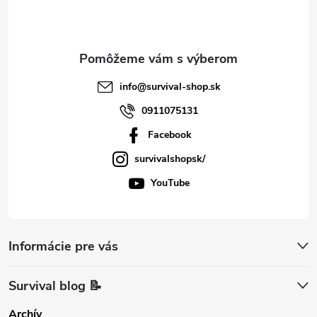
i
e
info
@
survival-shop.sk
0911075131
Facebook
survivalshopsk/
YouTube
Informácie pre vás
Survival blog 📝
Archív