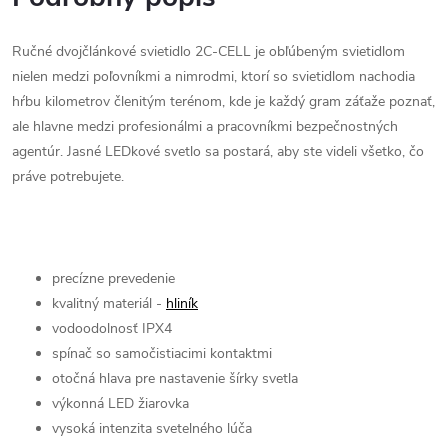
Ručné dvojčlánkové svietidlo 2C-CELL je obľúbeným svietidlom
nielen medzi poľovníkmi a nimrodmi, ktorí so svietidlom nachodia
hŕbu kilometrov členitým terénom, kde je každý gram záťaže poznať,
ale hlavne medzi profesionálmi a pracovníkmi bezpečnostných
agentúr. Jasné LEDkové svetlo sa postará, aby ste videli všetko, čo
práve potrebujete.
precízne prevedenie
kvalitný materiál -
hliník
vodoodolnosť IPX4
spínač so samočistiacimi kontaktmi
otočná hlava pre nastavenie šírky svetla
výkonná LED žiarovka
vysoká intenzita svetelného lúča