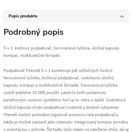
Popis produktu
Podrobný popis
5 v 1: knôtový podpaľovač, ferroceriová tyčinka, úložná kapsula,
kompas, multifunkčné škrtadlo
Podpaľovač Firestell 5 v 1 kombinuje päť užitočných funkcií:
ferroceriovú tyčinku, knôtový podpaľovač, vodotesnú úložnú
kapsulu, kompas a multifunkčné škrtadlo. Ferroceriová tyčinka
vydrží približne 20 000 použití, zatiaľ čo knôt potiahnutý
parafínovým voskom spoľahlivo horí aj vo vetre a daždi. Vodotesná
úložná kapsula chráni podpaľovací materiál a drobné vybavenie.
Plameň možno pohodlne regulovať pomocou tela podpaľovača,
takže je možné nastaviť jeho intenzitu. Integrovaný kompas pomáha
s orientáciou v prírode. Škrtadlo slúži nielen na založenie ohňa, ale aj