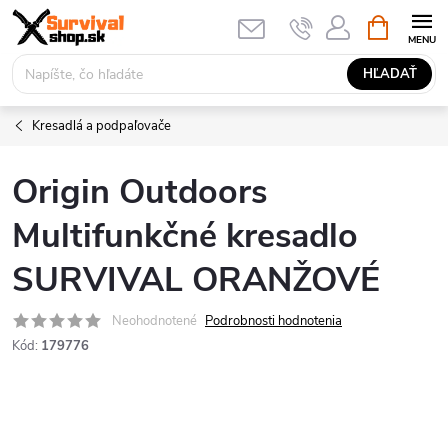
Prejsť
NÁKUPN
KOŠÍK
na
obsah
HĽADAŤ
Kresadlá a podpaľovače
Origin Outdoors
Multifunkčné kresadlo
SURVIVAL ORANŽOVÉ
Neohodnotené
Podrobnosti hodnotenia
Kód:
179776