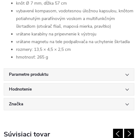
knôt Ø 7 mm, dĺžka 57 cm
vybavené kompasom, vodotesnou úložnou kapsulou, knôtom
potiahnutým parafínovým voskom a multifunkčným
škrtadlom (otvárač fliaš, mapová mierka, pravítko)
vrátane karabíny na pripevnenie k výstroju
vrátane magnetu na tele podpaľovača na uchytenie škrtadla
rozmery: 13,5 × 4,5 × 2,5 cm
hmotnosť: 265 g
Parametre produktu
Hodnotenie
Značka
Súvisiaci tovar