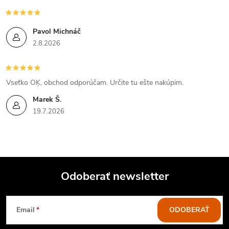
Pavol Michnáč
2.8.2026
Vseťko OĶ, obchod odporúčam. Určite tu ešte nakúpim.
Marek Š.
19.7.2026
Odoberať newsletter
Z
Email
ODOBERAŤ
á