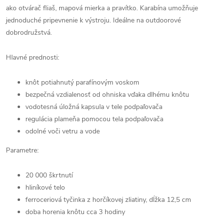
ako otvárač fliaš, mapová mierka a pravítko. Karabína umožňuje
jednoduché pripevnenie k výstroju. Ideálne na outdoorové
dobrodružstvá.
Hlavné prednosti:
knôt potiahnutý parafínovým voskom
bezpečná vzdialenosť od ohniska vďaka dlhému knôtu
vodotesná úložná kapsula v tele podpaľovača
regulácia plameňa pomocou tela podpaľovača
odolné voči vetru a vode
Parametre:
20 000 škrtnutí
hliníkové telo
ferroceriová tyčinka z horčíkovej zliatiny, dĺžka 12,5 cm
doba horenia knôtu cca 3 hodiny