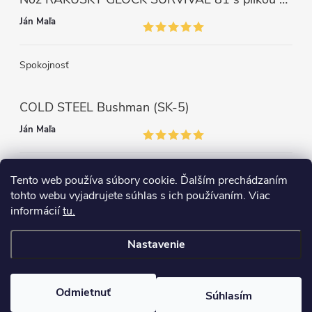
Ján Maľa
Spokojnosť
COLD STEEL Bushman (SK-5)
Ján Maľa
Môžem len povedať super,super a super nôž
Tento web používa súbory cookie. Ďalším prechádzaním
tohto webu vyjadrujete súhlas s ich používaním. Viac
informácií
tu.
Nastavenie
Copyright 2026
survival-shop
. Všetky práva vyhradené.
Odmietnuť
Súhlasím
Vytvoril Shoptet