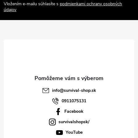
Vložením e-mailu súhlasíte s
podmienkami ochrany osobných
p
údajov
ä
t
i
e
info
@
survival-shop.sk
0911075131
Facebook
survivalshopsk/
YouTube