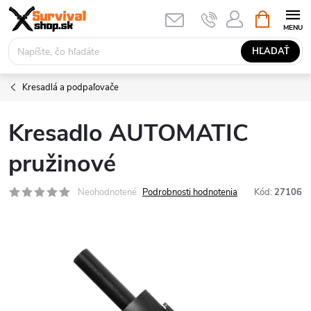
Prejsť
NÁKUPN
KOŠÍK
na
obsah
HĽADAŤ
Kresadlá a podpaľovače
Kresadlo AUTOMATIC
pružinové
Neohodnotené
Podrobnosti hodnotenia
Kód:
27106