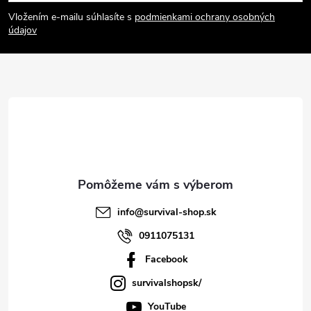
á
Vložením e-mailu súhlasíte s
podmienkami ochrany osobných
p
údajov
ä
t
i
e
info
@
survival-shop.sk
0911075131
Facebook
survivalshopsk/
YouTube