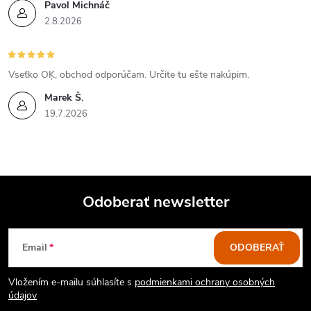
Pavol Michnáč
2.8.2026
Vseťko OĶ, obchod odporúčam. Určite tu ešte nakúpim.
Marek Š.
19.7.2026
Odoberať newsletter
Z
Email
ODOBERAŤ
á
Vložením e-mailu súhlasíte s
podmienkami ochrany osobných
p
údajov