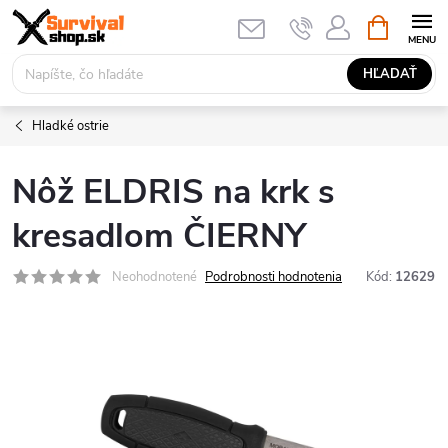
Prejsť
NÁKUPN
KOŠÍK
na
obsah
HĽADAŤ
Hladké ostrie
Nôž ELDRIS na krk s
kresadlom ČIERNY
Neohodnotené
Podrobnosti hodnotenia
Kód:
12629