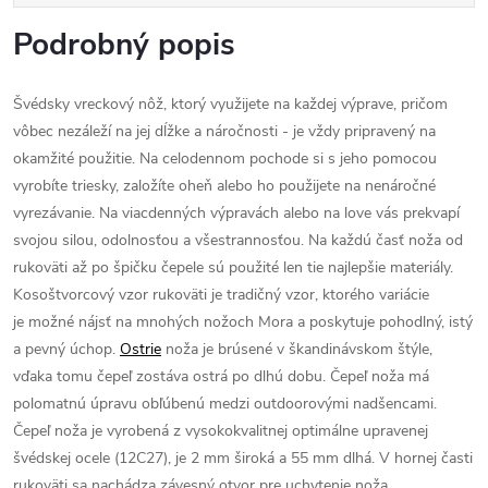
Podrobný popis
Švédsky vreckový nôž, ktorý využijete na každej výprave, pričom
vôbec nezáleží na jej dĺžke a náročnosti - je vždy pripravený na
okamžité použitie. Na celodennom pochode si s jeho pomocou
vyrobíte triesky, založíte oheň alebo ho použijete na nenáročné
vyrezávanie. Na viacdenných výpravách alebo na love vás prekvapí
svojou silou, odolnosťou a všestrannosťou. Na každú časť noža od
rukoväti až po špičku čepele sú použité len tie najlepšie materiály.
Kosoštvorcový vzor rukoväti je tradičný vzor, ktorého variácie
je možné nájsť na mnohých nožoch Mora a poskytuje pohodlný, istý
a pevný úchop.
Ostrie
noža je brúsené v škandinávskom štýle,
vďaka tomu čepeľ zostáva ostrá po dlhú dobu. Čepeľ noža má
polomatnú úpravu obľúbenú medzi outdoorovými nadšencami.
Čepeľ noža je vyrobená z vysokokvalitnej optimálne upravenej
švédskej ocele (12C27), je 2 mm široká a 55 mm dlhá. V hornej časti
rukoväti sa nachádza závesný otvor pre uchytenie noža