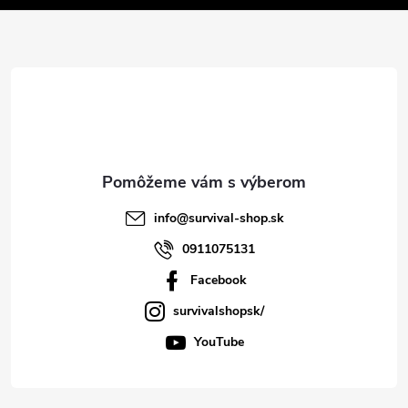
ä
t
i
e
info
@
survival-shop.sk
0911075131
Facebook
survivalshopsk/
YouTube