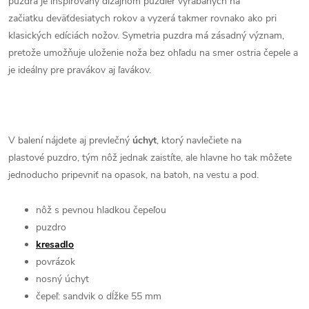
puzdra je inšpirovaný dizajnom puzdier vyrábaných na
začiatku deväťdesiatych rokov a vyzerá takmer rovnako ako pri
klasických edíciách nožov. Symetria puzdra má zásadný význam,
pretože umožňuje uloženie noža bez ohľadu na smer ostria čepele a
je ideálny pre pravákov aj ľavákov.
V balení nájdete aj prevlečný
úchyt
, ktorý navlečiete na
plastové puzdro, tým nôž jednak zaistíte, ale hlavne ho tak môžete
jednoducho pripevniť na opasok, na batoh, na vestu a pod.
nôž s pevnou hladkou čepeľou
puzdro
kresadlo
povrázok
nosný úchyt
čepeľ: sandvik o dĺžke 55 mm