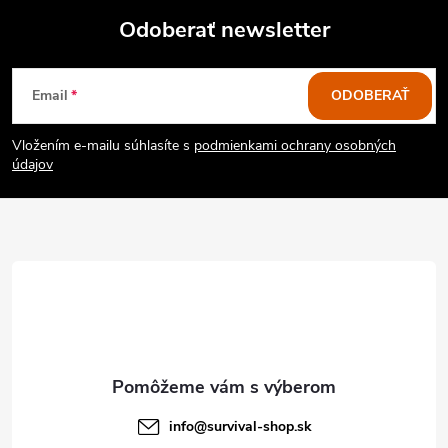
Odoberať newsletter
Z
Email
ODOBERAŤ
á
Vložením e-mailu súhlasíte s
podmienkami ochrany osobných
p
údajov
ä
t
i
e
info
@
survival-shop.sk