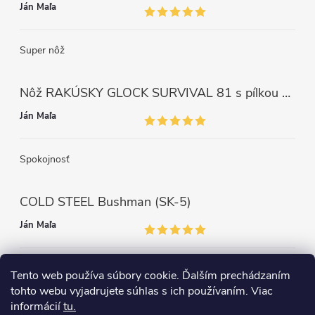
Ján Maľa
Super nôž
Nôž RAKÚSKY GLOCK SURVIVAL 81 s pílkou ZELENÝ
Ján Maľa
Spokojnosť
COLD STEEL Bushman (SK-5)
Ján Maľa
Môžem len povedať super,super a super nôž
Tento web používa súbory cookie. Ďalším prechádzaním
tohto webu vyjadrujete súhlas s ich používaním. Viac
informácií
tu.