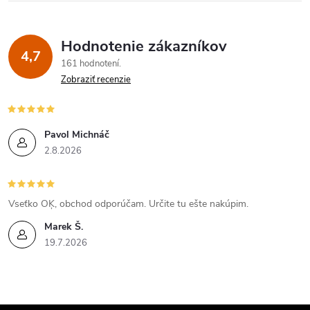
Hodnotenie zákazníkov
4,7
161 hodnotení
Zobraziť recenzie
Pavol Michnáč
2.8.2026
Vseťko OĶ, obchod odporúčam. Určite tu ešte nakúpim.
Marek Š.
19.7.2026