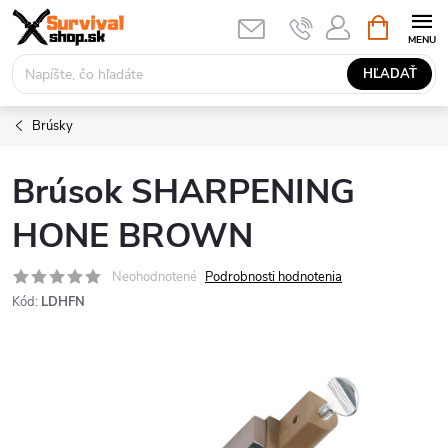
Prejsť
NÁKUPN
KOŠÍK
na
obsah
HĽADAŤ
Brúsky
Brúsok SHARPENING
HONE BROWN
Neohodnotené
Podrobnosti hodnotenia
Kód:
LDHFN