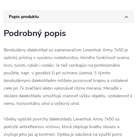
Popis produktu
Podrobný popis
Binokulárny ďalekohľad so zameriavačom Levenhuk Army 7x50 je
optický prístroj s vysokou svetelnosťou, ktorého funkčnosť ocenia
lovci, turisti, rybári i vodáci. Je tiež vynikajúci na profesionálne
použitie, napr. v geodézii či pri ochrane územia. S týmito
binokulárnymi ďalekohľadmi môžete pozorovať krajinu a vzdialené
ciele pri 7x zväčšení alebo vykonávať rôzne merania. Meradlá v
okuláre ďalekohľadu umožňujú stanoviť výšku objektu, vzdialenosť k
nemu, horizontálny uhol a výškový uhol.
Všetky optické povrchy ďalekohľadu Levenhuk Army 7x50 sú
pokryté antireflexnou vrstvou, ktorá zlepšuje kvalitu obrazu a
zvyšuje jeho jas aj kontrast. Optika je založená na využití porro