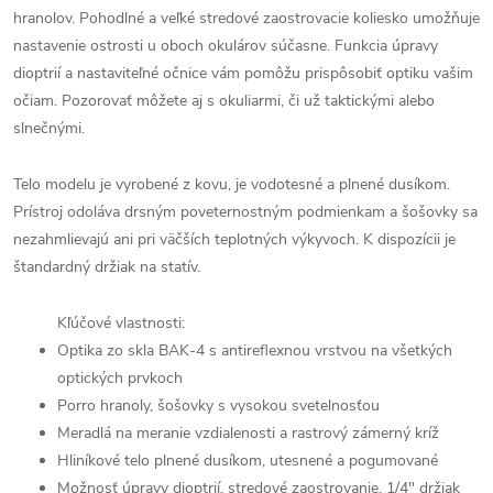
hranolov. Pohodlné a veľké stredové zaostrovacie koliesko umožňuje
nastavenie ostrosti u oboch okulárov súčasne. Funkcia úpravy
dioptrií a nastaviteľné očnice vám pomôžu prispôsobiť optiku vašim
očiam. Pozorovať môžete aj s okuliarmi, či už taktickými alebo
slnečnými.
Telo modelu je vyrobené z kovu, je vodotesné a plnené dusíkom.
Prístroj odoláva drsným poveternostným podmienkam a šošovky sa
nezahmlievajú ani pri väčších teplotných výkyvoch. K dispozícii je
štandardný držiak na statív.
Kľúčové vlastnosti:
Optika zo skla BAK-4 s antireflexnou vrstvou na všetkých
optických prvkoch
Porro hranoly, šošovky s vysokou svetelnosťou
Meradlá na meranie vzdialenosti a rastrový zámerný kríž
Hliníkové telo plnené dusíkom, utesnené a pogumované
Možnosť úpravy dioptrií, stredové zaostrovanie, 1/4" držiak