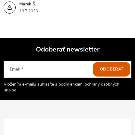
Marek Š.
19.7.2026
Odoberať newsletter
Z
Email
ODOBERAŤ
á
Vložením e-mailu súhlasíte s
podmienkami ochrany osobných
p
údajov
ä
t