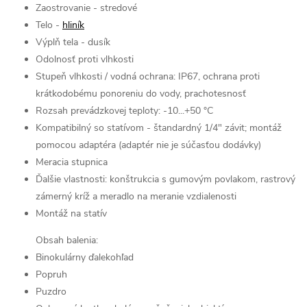
Zaostrovanie - stredové
Telo -
hliník
Výplň tela - dusík
Odolnosť proti vlhkosti
Stupeň vlhkosti / vodná ochrana: IP67, ochrana proti
krátkodobému ponoreniu do vody, prachotesnosť
Rozsah prevádzkovej teploty: -10...+50 °C
Kompatibilný so statívom - štandardný 1/4" závit; montáž
pomocou adaptéra (adaptér nie je súčasťou dodávky)
Meracia stupnica
Ďalšie vlastnosti: konštrukcia s gumovým povlakom, rastrový
zámerný kríž a meradlo na meranie vzdialenosti
Montáž na statív
Obsah balenia:
Binokulárny ďalekohľad
Popruh
Puzdro