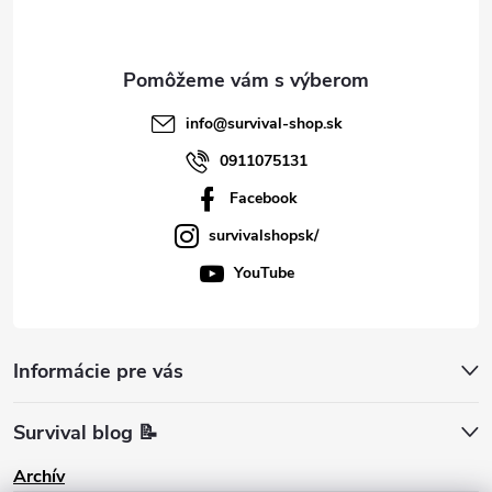
i
e
info
@
survival-shop.sk
0911075131
Facebook
survivalshopsk/
YouTube
Informácie pre vás
Survival blog 📝
Archív