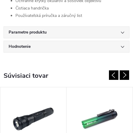
Ochranné krytky okulárov a šošoviek objektívu
Čistiaca handrička
Používateľská príručka a záručný list
Parametre produktu
Hodnotenie
Súvisiaci tovar