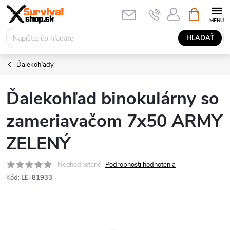
Prejsť
NÁKUPN
KOŠÍK
na
obsah
HĽADAŤ
Ďalekohľady
Ďalekohľad binokulárny so
zameriavačom 7x50 ARMY
ZELENÝ
Neohodnotené
Podrobnosti hodnotenia
Kód:
LE-81933