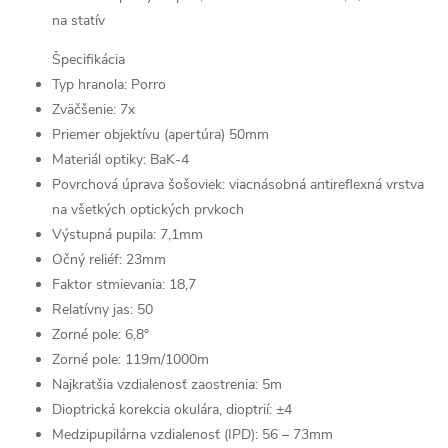
na statív
Špecifikácia
Typ hranola: Porro
Zväčšenie: 7x
Priemer objektívu (apertúra) 50mm
Materiál optiky: BaK-4
Povrchová úprava šošoviek: viacnásobná antireflexná vrstva
na všetkých optických prvkoch
Výstupná pupila: 7,1mm
Očný reliéf: 23mm
Faktor stmievania: 18,7
Relatívny jas: 50
Zorné pole: 6,8°
Zorné pole: 119m/1000m
Najkratšia vzdialenosť zaostrenia: 5m
Dioptrická korekcia okulára, dioptrií: ±4
Medzipupilárna vzdialenosť (IPD): 56 – 73mm