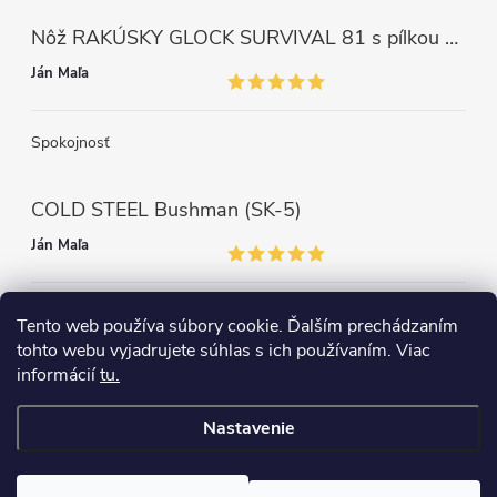
Nôž RAKÚSKY GLOCK SURVIVAL 81 s pílkou ZELENÝ
Ján Maľa
Spokojnosť
COLD STEEL Bushman (SK-5)
Ján Maľa
Môžem len povedať super,super a super nôž
Tento web používa súbory cookie. Ďalším prechádzaním
tohto webu vyjadrujete súhlas s ich používaním. Viac
informácií
tu.
Nastavenie
Copyright 2026
survival-shop
. Všetky práva vyhradené.