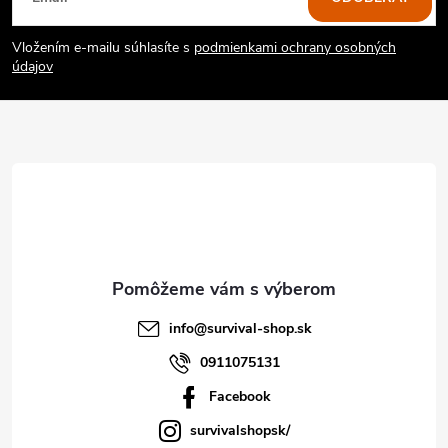
á
Vložením e-mailu súhlasíte s
podmienkami ochrany osobných
p
údajov
ä
t
i
e
info
@
survival-shop.sk
0911075131
Facebook
survivalshopsk/