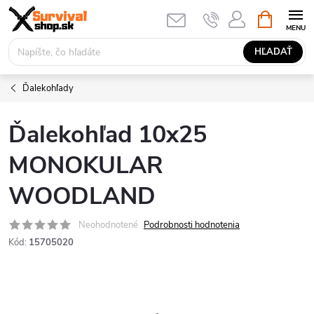
Prejsť
NÁKUPN
KOŠÍK
na
obsah
HĽADAŤ
Ďalekohľady
Ďalekohľad 10x25
MONOKULAR
WOODLAND
Neohodnotené
Podrobnosti hodnotenia
Kód:
15705020