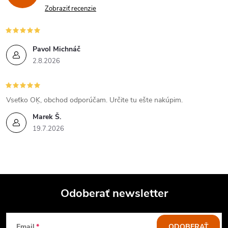
Zobraziť recenzie
Pavol Michnáč
2.8.2026
Vseťko OĶ, obchod odporúčam. Určite tu ešte nakúpim.
Marek Š.
19.7.2026
Odoberať newsletter
Z
Email
ODOBERAŤ