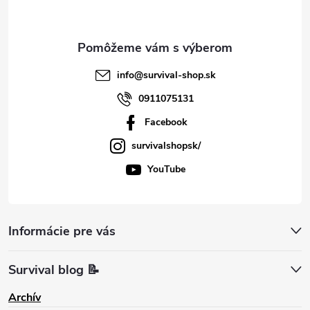
i
e
info
@
survival-shop.sk
0911075131
Facebook
survivalshopsk/
YouTube
Informácie pre vás
Survival blog 📝
Archív