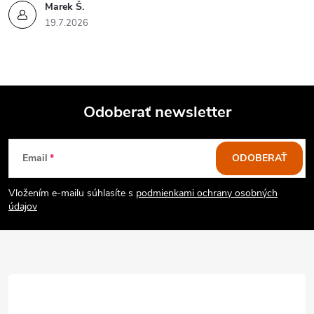
Marek Š.
19.7.2026
Odoberať newsletter
Z
Email
ODOBERAŤ
á
Vložením e-mailu súhlasíte s
podmienkami ochrany osobných
p
údajov
ä
t