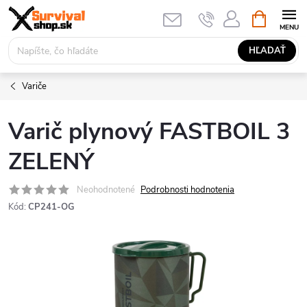
Prejsť
NÁKUPN
KOŠÍK
na
obsah
HĽADAŤ
Variče
Varič plynový FASTBOIL 3
ZELENÝ
Neohodnotené
Podrobnosti hodnotenia
Kód:
CP241-OG