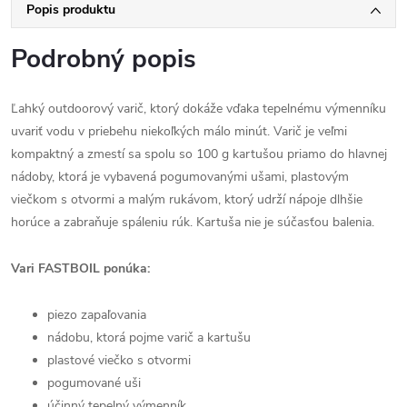
Popis produktu
Podrobný popis
Ľahký outdoorový varič, ktorý dokáže vďaka tepelnému výmenníku
uvariť vodu v priebehu niekoľkých málo minút. Varič je veľmi
kompaktný a zmestí sa spolu so 100 g kartušou priamo do hlavnej
nádoby, ktorá je vybavená pogumovanými ušami, plastovým
viečkom s otvormi a malým rukávom, ktorý udrží nápoje dlhšie
horúce a zabraňuje spáleniu rúk. Kartuša nie je súčasťou balenia.
Vari FASTBOIL ponúka:
piezo zapaľovania
nádobu, ktorá pojme varič a kartušu
plastové viečko s otvormi
pogumované uši
účinný tepelný výmenník