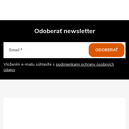
Odoberať newsletter
Z
Email
ODOBERAŤ
á
Vložením e-mailu súhlasíte s
podmienkami ochrany osobných
p
údajov
ä
t
i