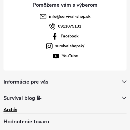
e
info
@
survival-shop.sk
0911075131
Facebook
survivalshopsk/
YouTube
Informácie pre vás
Survival blog 📝
Archív
Hodnotenie tovaru