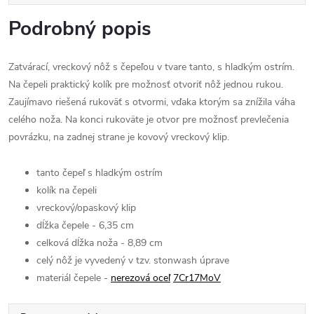
Podrobný popis
Zatvárací, vreckový nôž s čepeľou v tvare tanto, s hladkým ostrím.
Na čepeli praktický kolík pre možnosť otvoriť nôž jednou rukou.
Zaujímavo riešená rukoväť s otvormi, vďaka ktorým sa znížila váha
celého noža. Na konci rukoväte je otvor pre možnosť prevlečenia
povrázku, na zadnej strane je kovový vreckový klip.
tanto čepeľ s hladkým ostrím
kolík na čepeli
vreckový/opaskový klip
dĺžka čepele - 6,35 cm
celková dĺžka noža - 8,89 cm
celý nôž je vyvedený v tzv. stonwash úprave
materiál čepele -
nerezová oceľ
7Cr17MoV