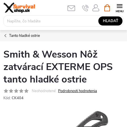
Prejsť
NÁKUPN
KOŠÍK
na
obsah
HĽADAŤ
Tanto hladké ostrie
Smith & Wesson Nôž
zatvárací EXTERME OPS
tanto hladké ostrie
Neohodnotené
Podrobnosti hodnotenia
Kód:
CK404