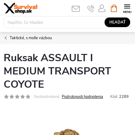
Prejsť
NÁKUPN
KOŠÍK
na
obsah
HĽADAŤ
Taktické, s molle väzbou
Ruksak ASSAULT I
MEDIUM TRANSPORT
COYOTE
Neohodnotené
Podrobnosti hodnotenia
Kód:
2289