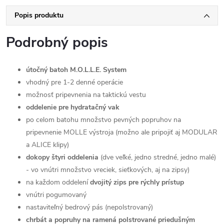
Popis produktu
Podrobný popis
útočný batoh M.O.L.L.E. System
vhodný pre 1-2 denné operácie
možnosť pripevnenia na taktickú vestu
oddelenie pre
hydratačný vak
po celom batohu množstvo pevných popruhov na
pripevnenie MOLLE výstroja (možno ale pripojiť aj MODULAR
a ALICE klipy)
dokopy štyri oddelenia
(dve veľké, jedno stredné, jedno malé)
- vo vnútri množstvo vreciek, sieťkových, aj na zipsy)
na každom oddelení
dvojitý zips pre rýchly prístup
vnútri pogumovaný
nastaviteľný bedrový pás (nepolstrovaný)
chrbát a popruhy na ramená polstrované priedušným