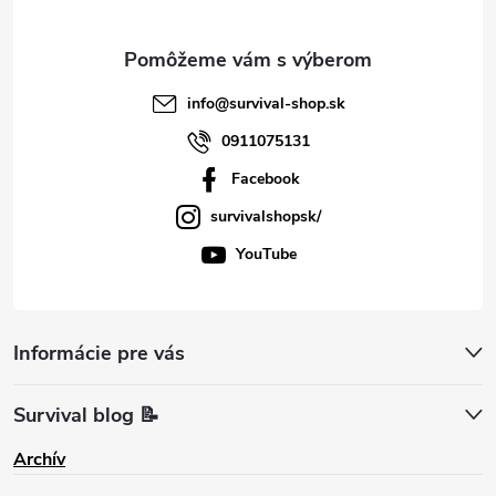
e
info
@
survival-shop.sk
0911075131
Facebook
survivalshopsk/
YouTube
Informácie pre vás
Survival blog 📝
Archív