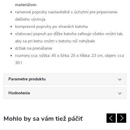
materiálom
ramenné popruhy nastaviteľné s úchytmi pre pripevnenie
ďalšieho výstroja
kompresné popruhy po stranách batoha
sťahovací popruh po dĺžke batoha zafixuje všetko vnútri tak,
aby sa pri behu vnútri v batohu nič nehýbalo
držiak na prenášanie
rozmery cca: výška: 45 x šírka: 25 x hĺbka: 23 cm, objem: cca
30 l
Parametre produktu
Hodnotenie