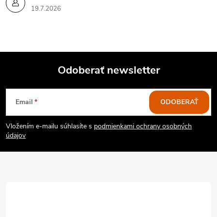
19.7.2026
Odoberať newsletter
Z
Email
ODOBERAŤ
á
Vložením e-mailu súhlasíte s
podmienkami ochrany osobných
p
údajov
ä
t
i