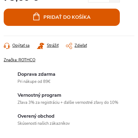
Jednotková
cena:
PRIDAŤ DO KOŠÍKA
Opýtať sa
Strážiť
Zdieľať
Značka:
ROTHCO
Doprava zdarma
Pri nákupe od 89€
Vernostný program
Zľava 3% za registráciu + ďalšie vernostné zľavy do 10%
Overený obchod
Skúsenosti našich zákazníkov