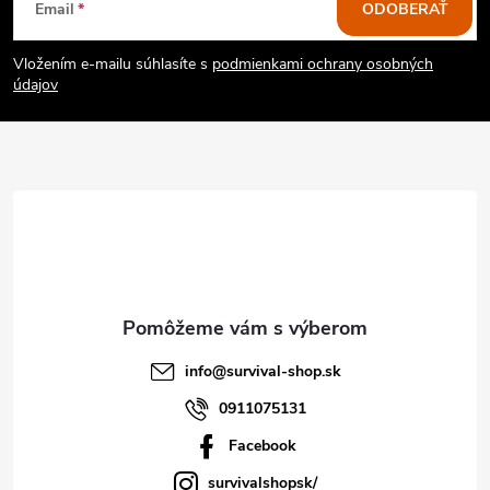
Email
ODOBERAŤ
á
Vložením e-mailu súhlasíte s
podmienkami ochrany osobných
p
údajov
ä
t
i
e
info
@
survival-shop.sk
0911075131
Facebook
survivalshopsk/