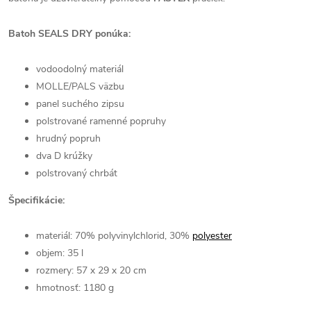
Batoh SEALS DRY ponúka:
vodoodolný materiál
MOLLE/PALS väzbu
panel suchého zipsu
polstrované ramenné popruhy
hrudný popruh
dva D krúžky
polstrovaný chrbát
Špecifikácie:
materiál: 70% polyvinylchlorid, 30%
polyester
objem: 35 l
rozmery: 57 x 29 x 20 cm
hmotnosť: 1180 g