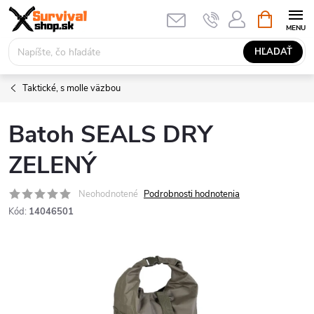
Prejsť
NÁKUPN
KOŠÍK
na
obsah
HĽADAŤ
Taktické, s molle väzbou
Batoh SEALS DRY
ZELENÝ
Neohodnotené
Podrobnosti hodnotenia
Kód:
14046501