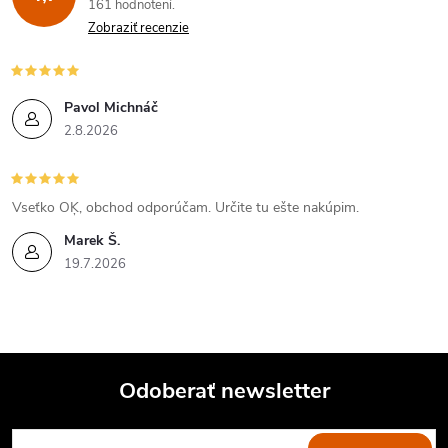
161 hodnotení
Zobraziť recenzie
Pavol Michnáč
2.8.2026
Vseťko OĶ, obchod odporúčam. Určite tu ešte nakúpim.
Marek Š.
19.7.2026
Odoberať newsletter
Z