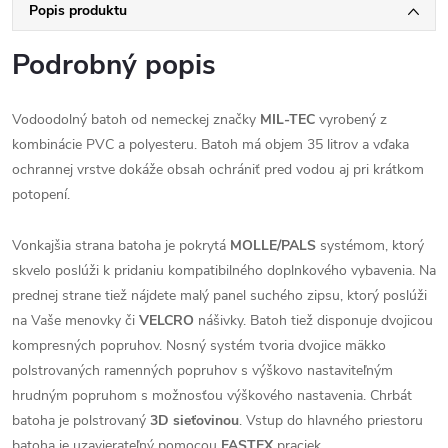
Popis produktu
Podrobný popis
Vodoodolný batoh od nemeckej značky
MIL-TEC
vyrobený z
kombinácie PVC a polyesteru. Batoh má objem 35 litrov a vďaka
ochrannej vrstve dokáže obsah ochrániť pred vodou aj pri krátkom
potopení.
Vonkajšia strana batoha je pokrytá
MOLLE/PALS
systémom, ktorý
skvelo poslúži k pridaniu kompatibilného doplnkového vybavenia. Na
prednej strane tiež nájdete malý panel suchého zipsu, ktorý poslúži
na Vaše menovky či
VELCRO
nášivky. Batoh tiež disponuje dvojicou
kompresných popruhov. Nosný systém tvoria dvojice mäkko
polstrovaných ramenných popruhov s výškovo nastaviteľným
hrudným popruhom s možnosťou výškového nastavenia. Chrbát
batoha je polstrovaný
3D sieťovinou
. Vstup do hlavného priestoru
batoha je uzavierateľný pomocou
FASTEX
praciek.