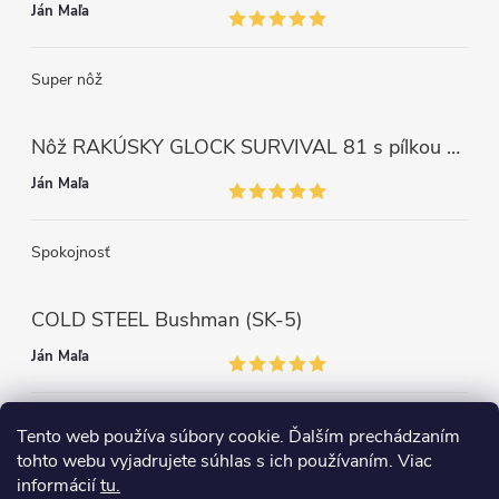
Ján Maľa
Super nôž
Nôž RAKÚSKY GLOCK SURVIVAL 81 s pílkou ZELENÝ
Ján Maľa
Spokojnosť
COLD STEEL Bushman (SK-5)
Ján Maľa
Môžem len povedať super,super a super nôž
Tento web používa súbory cookie. Ďalším prechádzaním
tohto webu vyjadrujete súhlas s ich používaním. Viac
informácií
tu.