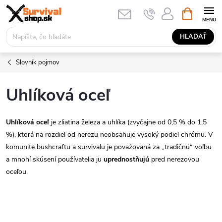
Prejsť
NÁKUPN
KOŠÍK
na
obsah
HĽADAŤ
Slovník pojmov
Uhlíková oceľ
Uhlíková oceľ
je zliatina železa a uhlíka (zvyčajne od 0,5 % do 1,5
%), ktorá na rozdiel od nerezu neobsahuje vysoký podiel chrómu. V
komunite bushcraftu a survivalu je považovaná za „tradičnú“ voľbu
a mnohí skúsení používatelia ju
uprednostňujú
pred nerezovou
oceľou.