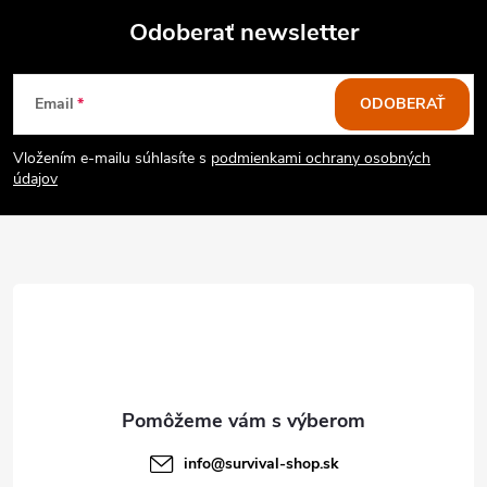
Odoberať newsletter
Z
Email
ODOBERAŤ
á
Vložením e-mailu súhlasíte s
podmienkami ochrany osobných
p
údajov
ä
t
i
e
info
@
survival-shop.sk