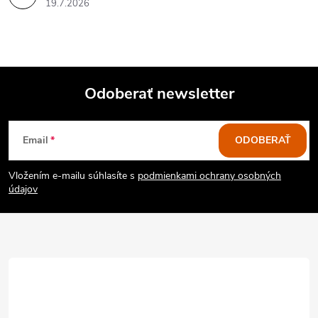
19.7.2026
Odoberať newsletter
Z
Email
ODOBERAŤ
á
Vložením e-mailu súhlasíte s
podmienkami ochrany osobných
p
údajov
ä
t
i