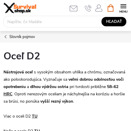
Prejsť
NÁKUPN
KOŠÍK
na
obsah
HĽADAŤ
Slovník pojmov
Oceľ D2
Nástrojová oceľ
s vysokým obsahom uhlíka a chrómu, označovaná
ako poloskorodujúca. Vyznačuje sa
veľmi dobrou odolnosťou voči
opotrebeniu
a
dlhou výdržou ostria
pri tvrdosti približne
58–62
HRC
. Oproti nerezovým oceliam je náchylnejšia na koróziu a horšie
sa brúsi, no ponúka
vyšší rezný výkon
.
Viac o oceli D2
TU