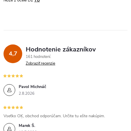
Nože z ocele D2
TU
Hodnotenie zákazníkov
4,7
161 hodnotení
Zobraziť recenzie
Pavol Michnáč
2.8.2026
Vseťko OĶ, obchod odporúčam. Určite tu ešte nakúpim.
Marek Š.