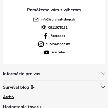
e
info
@
survival-shop.sk
0911075131
Facebook
survivalshopsk/
YouTube
Informácie pre vás
Survival blog 📝
Archív
Hodnotenie tovaru