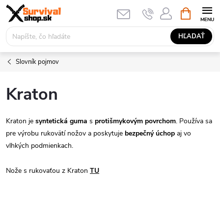
Prejsť
NÁKUPN
KOŠÍK
na
obsah
HĽADAŤ
Slovník pojmov
Kraton
Kraton je
syntetická guma
s
protišmykovým povrchom
. Používa sa
pre výrobu rukovätí nožov a poskytuje
bezpečný úchop
aj vo
vlhkých podmienkach.
Nože s rukovaťou z Kraton
TU