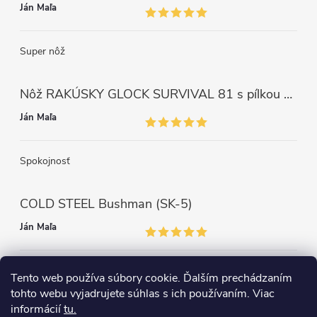
Ján Maľa
Super nôž
Nôž RAKÚSKY GLOCK SURVIVAL 81 s pílkou ZELENÝ
Ján Maľa
Spokojnosť
COLD STEEL Bushman (SK-5)
Ján Maľa
Môžem len povedať super,super a super nôž
Tento web používa súbory cookie. Ďalším prechádzaním
tohto webu vyjadrujete súhlas s ich používaním. Viac
informácií
tu.