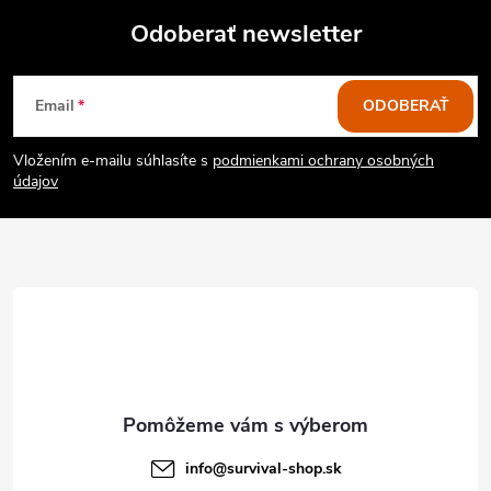
Odoberať newsletter
Z
Email
ODOBERAŤ
á
Vložením e-mailu súhlasíte s
podmienkami ochrany osobných
p
údajov
ä
t
i
e
info
@
survival-shop.sk