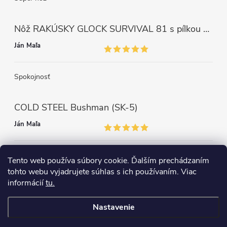
Nôž RAKÚSKY GLOCK SURVIVAL 81 s pílkou ZELENÝ
Ján Maľa
Spokojnosť
COLD STEEL Bushman (SK-5)
Ján Maľa
Môžem len povedať super,super a super nôž
Tento web používa súbory cookie. Ďalším prechádzaním
tohto webu vyjadrujete súhlas s ich používaním. Viac
informácií
tu.
Nastavenie