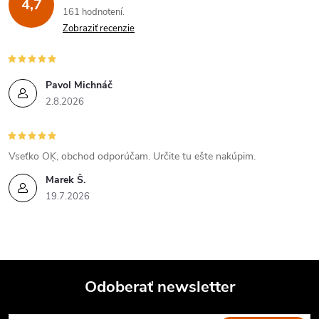
4,7
161 hodnotení
Zobraziť recenzie
Pavol Michnáč
2.8.2026
Vseťko OĶ, obchod odporúčam. Určite tu ešte nakúpim.
Marek Š.
19.7.2026
Odoberať newsletter