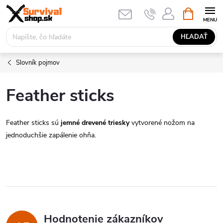
Prejsť
NÁKUPN
KOŠÍK
na
obsah
HĽADAŤ
Slovník pojmov
Feather sticks
Feather sticks sú
jemné drevené triesky
vytvorené nožom na
jednoduchšie zapálenie ohňa.
Hodnotenie zákazníkov