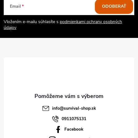
Z
Email
ODOBERAŤ
á
Vložením e-mailu súhlasíte s
podmienkami ochrany osobných
p
údajov
ä
t
i
e
info
@
survival-shop.sk
0911075131
Facebook