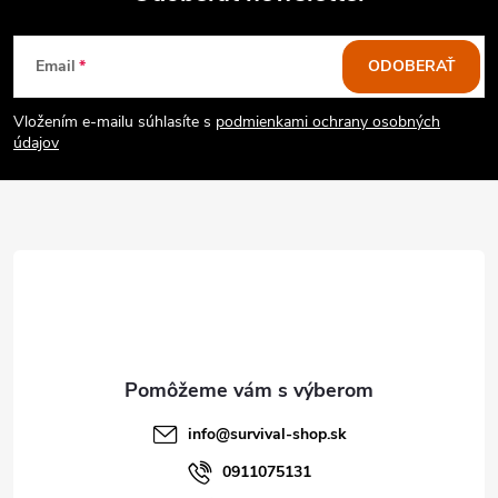
Z
Email
ODOBERAŤ
á
Vložením e-mailu súhlasíte s
podmienkami ochrany osobných
p
údajov
ä
t
i
e
info
@
survival-shop.sk
0911075131