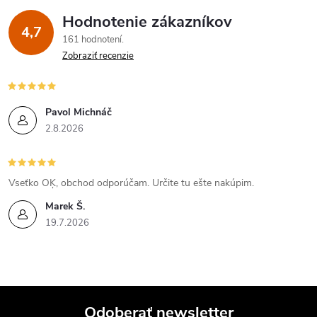
Hodnotenie zákazníkov
4,7
161 hodnotení
Zobraziť recenzie
Pavol Michnáč
2.8.2026
Vseťko OĶ, obchod odporúčam. Určite tu ešte nakúpim.
Marek Š.
19.7.2026
Odoberať newsletter