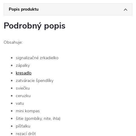
Popis produktu
Podrobný popis
Obsahuje:
signalizačné zrkadielko
zápalky
kresadlo
zatváracie špendlíky
sviečku
ceruzku
vatu
mini kompas
šitie (gombíky, nite, ihla)
píšťalku
rezací drôt