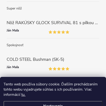
Super nôž
Nôž RAKÚSKY GLOCK SURVIVAL 81 s pílkou ZELENÝ
Ján Maľa
Spokojnosť
COLD STEEL Bushman (SK-5)
Ján Maľa
Môžem len povedať super,super a super nôž
Tento web používa súbory cookie. Ďalším prechádzaním
tohto webu vyjadrujete súhlas s ich používaním. Viac
informácií
tu.