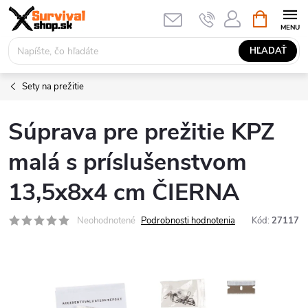
Prejsť
NÁKUPN
KOŠÍK
na
obsah
HĽADAŤ
Sety na prežitie
Súprava pre prežitie KPZ
malá s príslušenstvom
13,5x8x4 cm ČIERNA
Neohodnotené
Podrobnosti hodnotenia
Kód:
27117