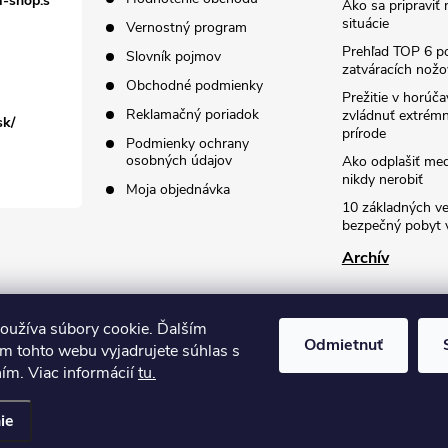
l-shop.s
Ako sa pripraviť
situácie
Vernostný program
Prehľad TOP 6 po
Slovník pojmov
zatváracích nožo
Obchodné podmienky
Prežitie v horúč
Reklamačný poriadok
zvládnuť extrémn
sk/
prírode
Podmienky ochrany
osobných údajov
Ako odplašiť me
nikdy nerobiť
Moja objednávka
10 základných ve
bezpečný pobyt v
Archív
oužíva súbory cookie. Ďalším
Odmietnuť
m tohto webu vyjadrujete súhlas s
ním. Viac informácií
tu.
ie