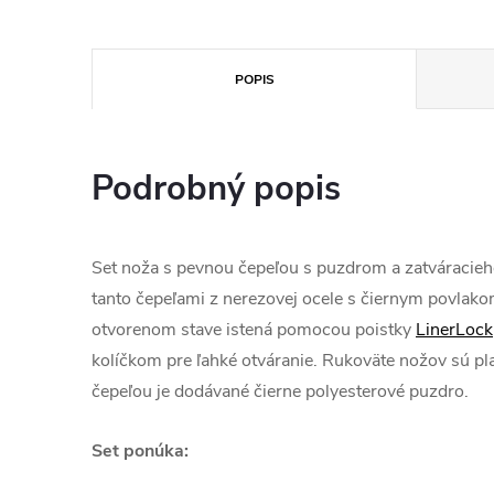
POPIS
Podrobný popis
Set noža s pevnou čepeľou s puzdrom a zatváracie
tanto čepeľami z nerezovej ocele s čiernym povlako
otvorenom stave istená pomocou poistky
LinerLock
kolíčkom pre ľahké otváranie. Rukoväte nožov sú pl
čepeľou je dodávané čierne polyesterové puzdro.
Set ponúka: