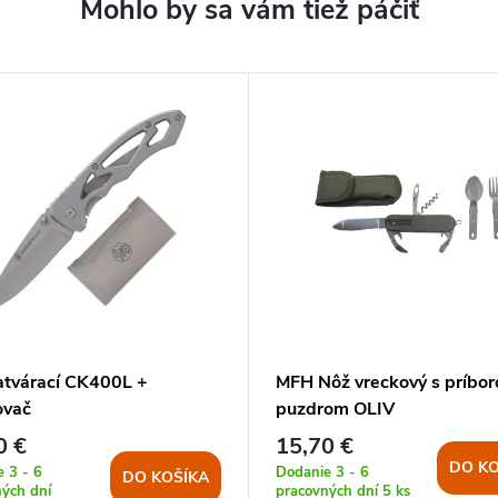
atvárací CK400L +
MFH Nôž vreckový s príbo
ovač
puzdrom OLIV
0 €
15,70 €
DO KO
 3 - 6
Dodanie 3 - 6
DO KOŠÍKA
ých dní
pracovných dní
5 ks