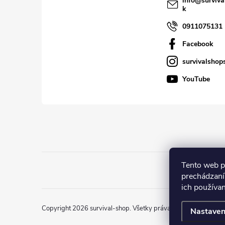
info
@
surviva
k
e
0911075131
Facebook
survivalshop
YouTube
Tento web p
prechádzaní
ich používa
Copyright 2026
survival-shop
. Všetky práva vyhradené.
Nastaven