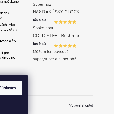
 na nečakané
Super nôž
Nôž RAKÚSKY GLOCK SURVIVAL 81 s pílkou ZELENÝ
istiek
v
Ján Maľa
avách: Ako
Spokojnosť
e teploty v
COLD STEEL Bushman (SK-5)
dveďa a čo
Ján Maľa
Môžem len povedať
cí pre
 divočine
super,super a super nôž
Súhlasím
Vytvoril Shoptet