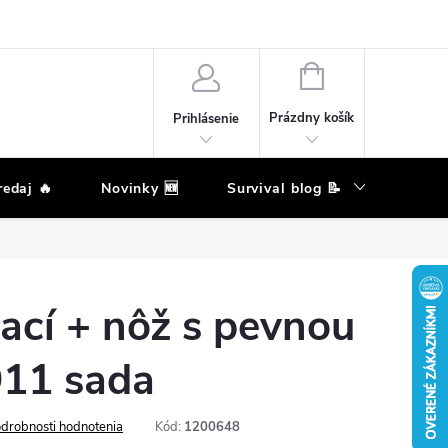
eklamačný poriadok
Podmienky ochrany osobných údajov
Moja ob
NÁKUPNÝ
KOŠÍK
Prázdny košík
Prihlásenie
edaj 🔥
Novinky 🆕
Survival blog 📝
Zna
ací + nôž s pevnou
911 sada
drobnosti hodnotenia
Kód:
1200648