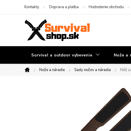
Prejsť
Kontakty
Doprava a platba
Hodnotenie obchodu
na
obsah
Survival a outdoor vybevenie
Nože a 
Nože a náradie
Sady nožov a náradia
Nôž z
Domov