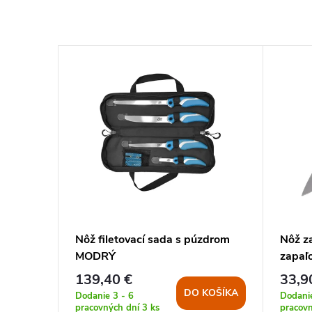
ielny
Nôž filetovací sada s púzdrom
Nôž z
MODRÝ
zapaľ
139,40 €
33,9
DO KOŠÍKA
Dodanie 3 - 6
Dodanie
KOŠÍKA
pracovných dní
3 ks
pracovn