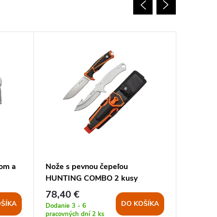
rom a
Nože s pevnou čepeľou
Set UNC
HUNTING COMBO 2 kusy
+ nôž p
ORANŽOVÉ
78,40 €
31,10 
ŠÍKA
DO KOŠÍKA
Dodanie 3 - 6
Dodanie 3
pracovných dní
2 ks
pracovnýc