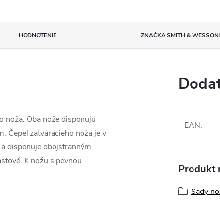
HODNOTENIE
ZNAČKA
SMITH & WESSON
Dodat
ho noža. Oba nože disponujú
EAN
:
m. Čepeľ zatváracieho noža je v
a disponuje obojstranným
astové. K nožu s pevnou
Produkt n
Sady no