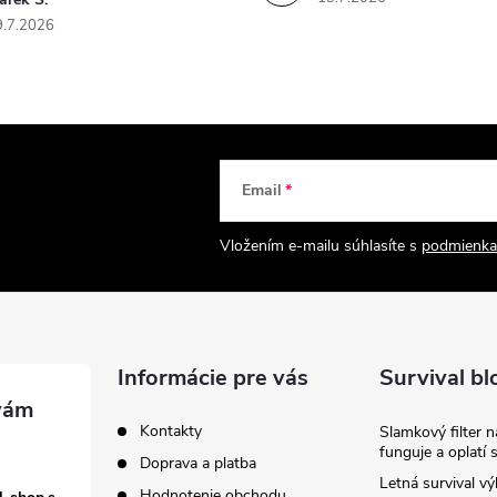
9.7.2026
Email
Vložením e-mailu súhlasíte s
podmienka
Informácie pre vás
Survival bl
Kontakty
Slamkový filter 
funguje a oplatí 
Doprava a platba
Letná survival vý
Hodnotenie obchodu