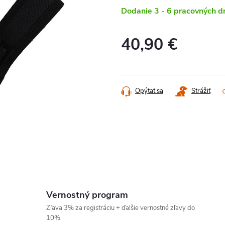
Dodanie 3 - 6 pracovných d
40,90 €
Jednotková
cena:
Opýtať sa
Strážiť
Vernostný program
Zľava 3% za registráciu + ďalšie vernostné zľavy do
10%