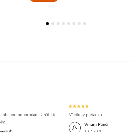
, obchod odporúčam. Určite tu
Všetko v poriadku
pim.
Viliam Pánči
13.7.2026
arek Š.