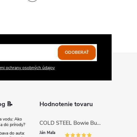
ODOBERAŤ
mi ochrany osobných údajov
og 📝
Hodnotenie tovaru
na vodu: Ako
COLD STEEL Bowie Bushman (SK-5)
sa do prírody?
Ján Maľa
bava do auta: