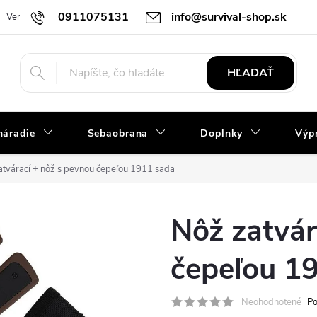
0911075131
info@survival-shop.sk
Vernostný program
Slovník pojmov
Obchodné podmienky
R
HĽADAŤ
náradie
Sebaobrana
Doplnky
Výpr
atvárací + nôž s pevnou čepeľou 1911 sada
Nôž zatvár
čepeľou 1
Neohodnotené
Po