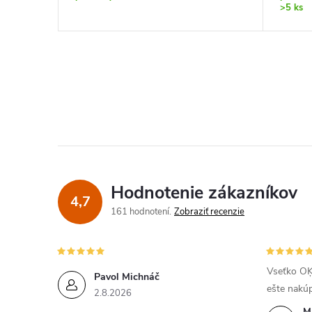
>5 ks
Hodnotenie zákazníkov
4,7
161 hodnotení
Zobraziť recenzie
Vseťko OĶ
Pavol Michnáč
ešte nakú
2.8.2026
M