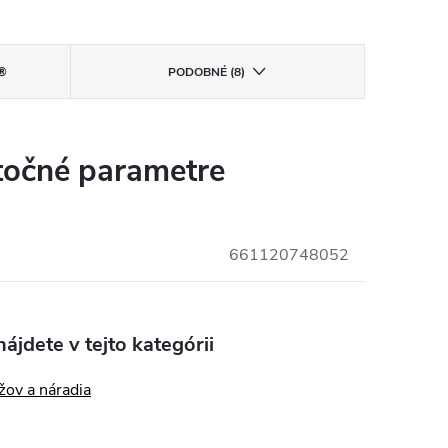
®
PODOBNÉ (8)
očné parametre
661120748052
ájdete v tejto kategórii
žov a náradia