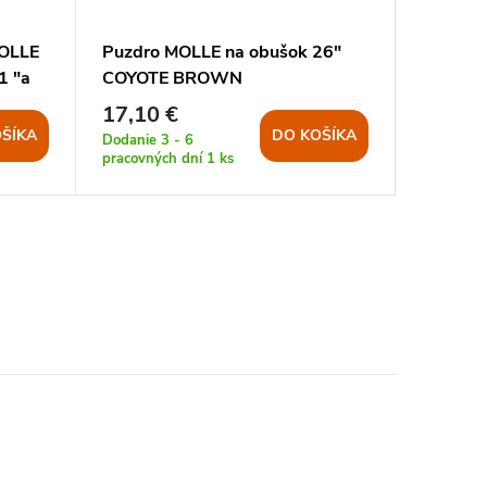
MOLLE
Puzdro MOLLE na obušok 26"
Puzdro 
1 "a
COYOTE BROWN
obušok
ČIERNE
17,10 €
20,70 
ŠÍKA
DO KOŠÍKA
Dodanie 3 - 6
Dodanie 3
pracovných dní
1 ks
pracovný