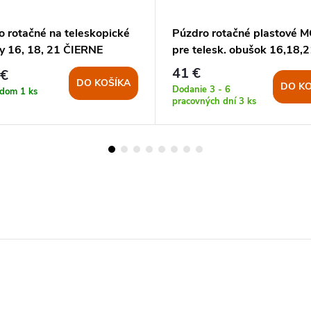
o rotačné na teleskopické
Púzdro rotačné plastové 
y 16, 18, 21 ČIERNE
pre telesk. obušok 16,18,2
baterku
41 €
 €
DO KOŠÍKA
DO KO
Dodanie 3 - 6
adom
1 ks
pracovných dní
3 ks