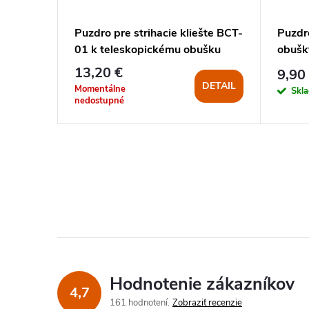
tidlo
Puzdro pre strihacie kliešte BCT-
Puzdr
01 k teleskopickému obušku
obušk
13,20 €
9,90
KOŠÍKA
DETAIL
Momentálne
Skl
nedostupné
Hodnotenie zákazníkov
4,7
161 hodnotení
Zobraziť recenzie