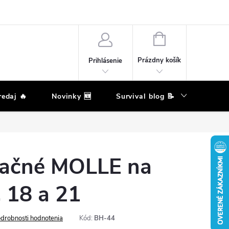
eklamačný poriadok
Podmienky ochrany osobných údajov
Moja ob
NÁKUPNÝ
KOŠÍK
Prázdny košík
Prihlásenie
edaj 🔥
Novinky 🆕
Survival blog 📝
Zna
tačné MOLLE na
 18 a 21
drobnosti hodnotenia
Kód:
BH-44