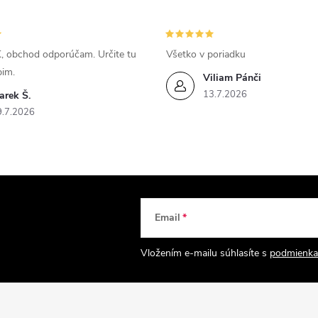
, obchod odporúčam. Určite tu
Všetko v poriadku
pim.
Viliam Pánči
13.7.2026
arek Š.
9.7.2026
Email
Vložením e-mailu súhlasíte s
podmienka