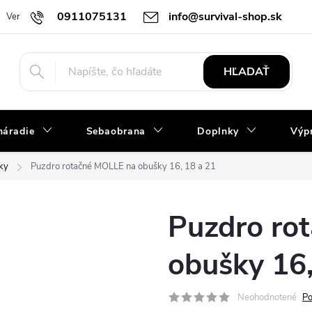
0911075131
info@survival-shop.sk
Vernostný program
Slovník pojmov
Obchodné podmienky
R
HĽADAŤ
náradie
Sebaobrana
Doplnky
Výpr
ky
Puzdro rotačné MOLLE na obušky 16, 18 a 21
Puzdro ro
obušky 16,
Neohodnotené
Po