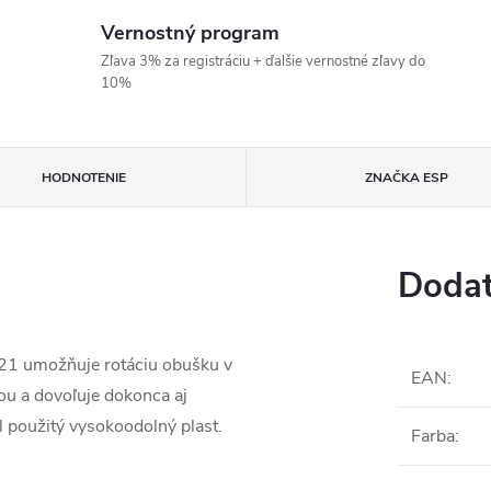
Vernostný program
Zľava 3% za registráciu + ďalšie vernostné zľavy do
10%
HODNOTENIE
ZNAČKA
ESP
Dodat
 21 umožňuje rotáciu obušku v
EAN
:
u a dovoľuje dokonca aj
 použitý vysokoodolný plast.
Farba
: