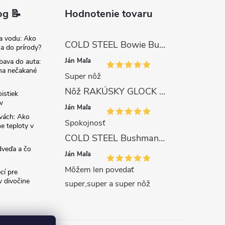
og 📝
Hodnotenie tovaru
na vodu: Ako
COLD STEEL Bowie Bushman (SK-5)
sa do prírody?
Ján Maľa
bava do auta:
 na nečakané
Super nôž
Nôž RAKÚSKY GLOCK SURVIVAL 81 s pílkou ZELENÝ
istiek
v
Ján Maľa
avách: Ako
Spokojnosť
e teploty v
COLD STEEL Bushman (SK-5)
dveďa a čo
Ján Maľa
Môžem len povedať
cí pre
 divočine
super,super a super nôž