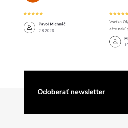
Vseťko OĶ
Pavol Michnáč
ešte nakú
2.8.2026
M
1
Z
Odoberať newsletter
á
p