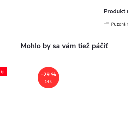
Produkt n
Puzdrá 
aj
–29 %
14 €