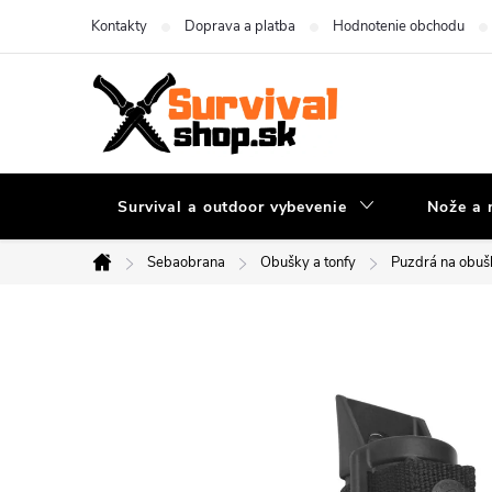
Prejsť
Kontakty
Doprava a platba
Hodnotenie obchodu
na
obsah
Survival a outdoor vybevenie
Nože a 
Sebaobrana
Obušky a tonfy
Puzdrá na obuš
Domov