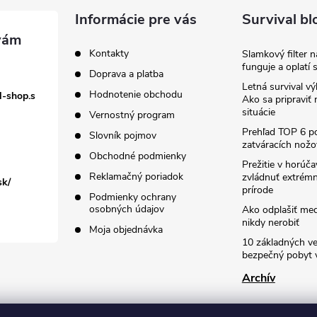
Informácie pre vás
Survival bl
Kontakty
Slamkový filter 
funguje a oplatí 
Doprava a platba
Letná survival vý
Hodnotenie obchodu
l-shop.s
Ako sa pripraviť
situácie
Vernostný program
Prehľad TOP 6 po
Slovník pojmov
zatváracích nožo
Obchodné podmienky
Prežitie v horúč
Reklamačný poriadok
zvládnuť extrémn
sk/
prírode
Podmienky ochrany
osobných údajov
Ako odplašiť me
nikdy nerobiť
Moja objednávka
10 základných ve
bezpečný pobyt v
Archív