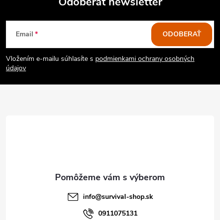
Odoberať newsletter
Z
Email
ODOBERAŤ
á
Vložením e-mailu súhlasíte s
podmienkami ochrany osobných
p
údajov
ä
t
i
e
info
@
survival-shop.sk
0911075131