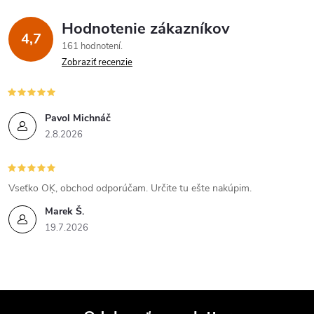
Hodnotenie zákazníkov
4,7
161 hodnotení
Zobraziť recenzie
Pavol Michnáč
2.8.2026
Vseťko OĶ, obchod odporúčam. Určite tu ešte nakúpim.
Marek Š.
19.7.2026