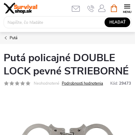
Prejsť
NÁKUPN
KOŠÍK
na
obsah
HĽADAŤ
Putá
Putá policajné DOUBLE
LOCK pevné STRIEBORNÉ
Neohodnotené
Podrobnosti hodnotenia
Kód:
29473