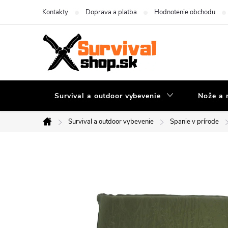
Prejsť
Kontakty
Doprava a platba
Hodnotenie obchodu
na
obsah
Survival a outdoor vybevenie
Nože a 
Survival a outdoor vybevenie
Spanie v prírode
Domov