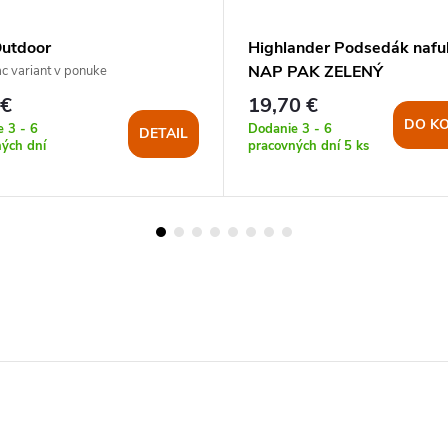
utdoor
Highlander Podsedák nafu
žka/podsedák THERMAL
NAP PAK ZELENÝ
c variant v ponuke
 €
19,70 €
DO KO
 3 - 6
Dodanie 3 - 6
DETAIL
ých dní
pracovných dní
5 ks