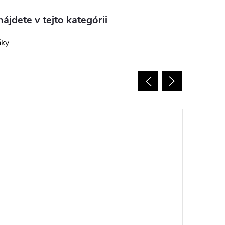
ájdete v tejto kategórii
áky