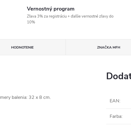
Vernostný program
Zľava 3% za registráciu + ďalšie vernostné zľavy do
10%
HODNOTENIE
ZNAČKA
MFH
Dodat
mery balenia: 32 x 8 cm.
EAN
:
Farba
: