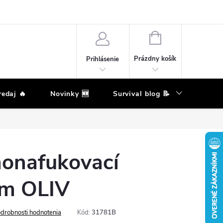
eklamačný poriadok
Podmienky ochrany osobných údajov
Moja ob
NÁKUPNÝ
KOŠÍK
Prázdny košík
Prihlásenie
edaj 🔥
Novinky 🆕
Survival blog 📝
Zna
onafukovací
cm OLIV
drobnosti hodnotenia
Kód:
31781B