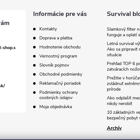
Informácie pre vás
Survival bl
Kontakty
Slamkový filter 
funguje a oplatí 
Doprava a platba
Letná survival vý
Hodnotenie obchodu
l-shop.s
Ako sa pripraviť
situácie
Vernostný program
Prehľad TOP 6 po
Slovník pojmov
zatváracích nožo
Obchodné podmienky
Prežitie v horúč
Reklamačný poriadok
zvládnuť extrémn
sk/
prírode
Podmienky ochrany
osobných údajov
Ako odplašiť me
nikdy nerobiť
Moja objednávka
10 základných ve
bezpečný pobyt v
Archív