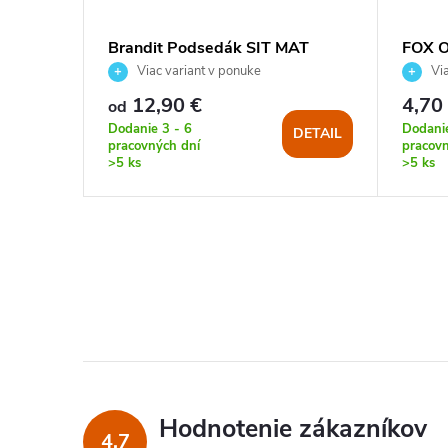
dací s
Brandit Podsedák SIT MAT
FOX O
skladacia
Podlo
Viac variant v ponuke
Via
12,90 €
4,70
od
Dodanie 3 - 6
Dodanie
KOŠÍKA
DETAIL
pracovných dní
pracovn
>5 ks
>5 ks
Hodnotenie zákazníkov
4,7