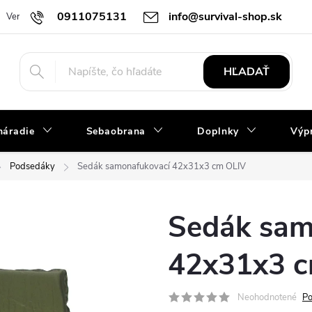
0911075131
info@survival-shop.sk
Vernostný program
Slovník pojmov
Obchodné podmienky
R
HĽADAŤ
náradie
Sebaobrana
Doplnky
Výpr
Podsedáky
Sedák samonafukovací 42x31x3 cm OLIV
Sedák sam
42x31x3 
Neohodnotené
Po