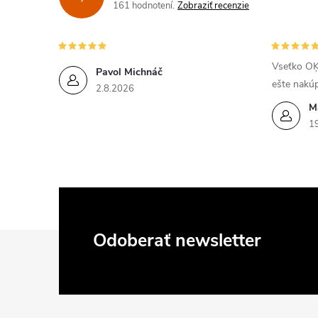
161 hodnotení
Zobraziť recenzie
Vseťko OĶ
Pavol Michnáč
ešte nakú
2.8.2026
M
1
Z
Odoberať newsletter
á
p