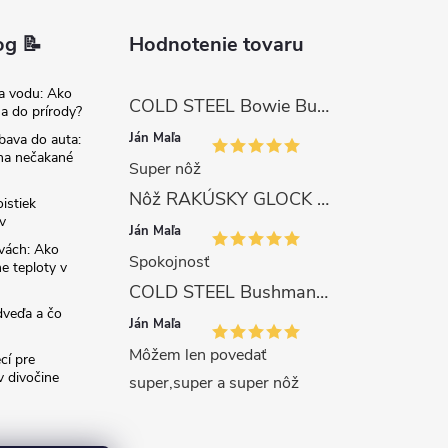
og 📝
Hodnotenie tovaru
na vodu: Ako
COLD STEEL Bowie Bushman (SK-5)
sa do prírody?
Ján Maľa
bava do auta:
 na nečakané
Super nôž
Nôž RAKÚSKY GLOCK SURVIVAL 81 s pílkou ZELENÝ
istiek
v
Ján Maľa
avách: Ako
Spokojnosť
e teploty v
COLD STEEL Bushman (SK-5)
dveďa a čo
Ján Maľa
Môžem len povedať
cí pre
 divočine
super,super a super nôž