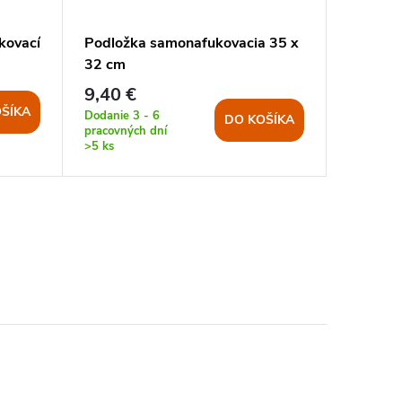
kovací
Podložka samonafukovacia 35 x
Podsed
32 cm
MOLLE 
9,40 €
7,80 €
ŠÍKA
Dodanie 3 - 6
Dodanie 3
DO KOŠÍKA
pracovných dní
pracovnýc
>5 ks
>5 ks