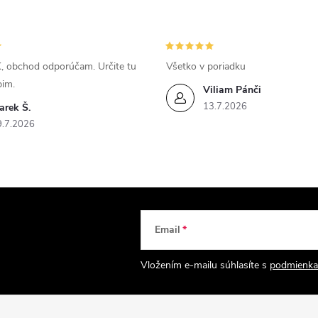
, obchod odporúčam. Určite tu
Všetko v poriadku
pim.
Viliam Pánči
13.7.2026
arek Š.
9.7.2026
Email
Vložením e-mailu súhlasíte s
podmienka