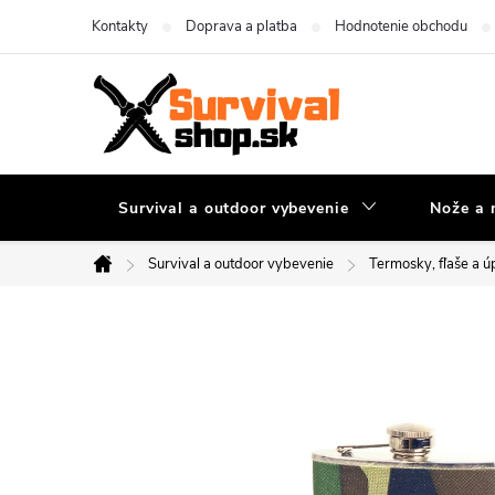
Prejsť
Kontakty
Doprava a platba
Hodnotenie obchodu
na
obsah
Survival a outdoor vybevenie
Nože a 
Survival a outdoor vybevenie
Termosky, fľaše a 
Domov