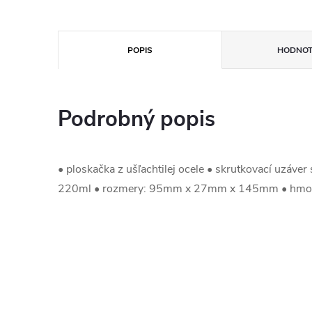
POPIS
HODNOT
Podrobný popis
• ploskačka z ušľachtilej ocele • skrutkovací uzáver 
220ml • rozmery: 95mm x 27mm x 145mm • hmot