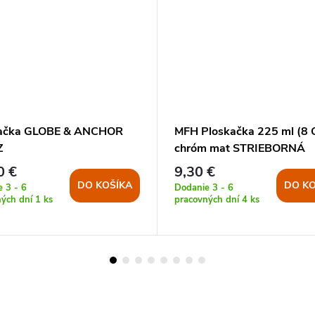
kačka GLOBE & ANCHOR
MFH Ploskačka 225 ml (8 
Z
chróm mat STRIEBORNÁ
0 €
9,30 €
DO KOŠÍKA
DO KO
 3 - 6
Dodanie 3 - 6
ných dní
1 ks
pracovných dní
4 ks