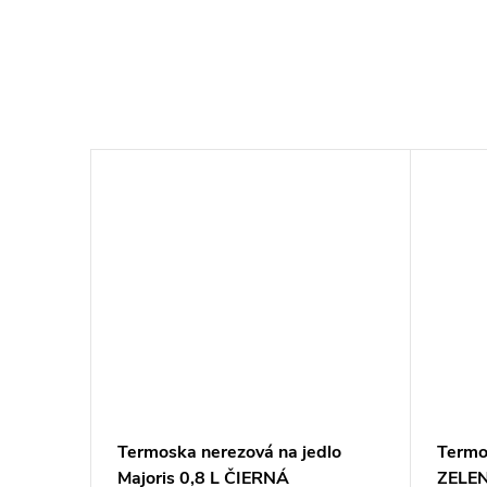
vá s
Termoska nerezová na jedlo
Termo
Majoris 0,8 L ČIERNÁ
ZELE