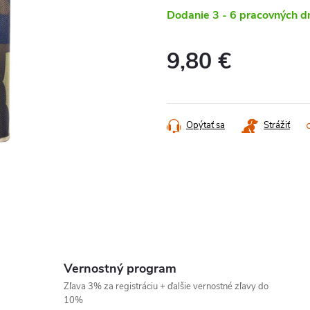
Dodanie 3 - 6 pracovných d
9,80 €
Jednotková
cena:
Opýtať sa
Strážiť
Vernostný program
Zľava 3% za registráciu + ďalšie vernostné zľavy do
10%