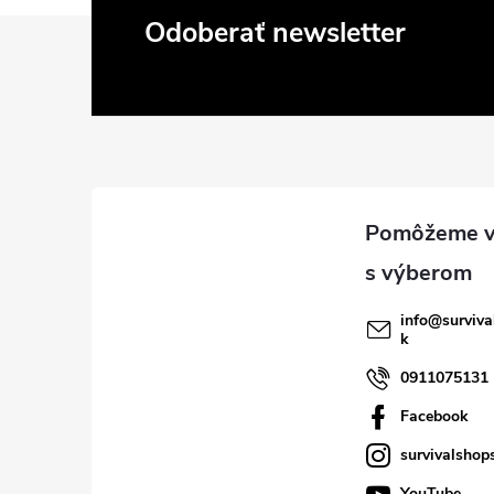
Z
Odoberať newsletter
á
p
ä
t
i
info
@
surviva
k
e
0911075131
Facebook
survivalshop
YouTube