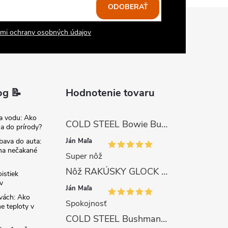
ODOBERAŤ
mi ochrany osobných údajov
og 📝
Hodnotenie tovaru
na vodu: Ako
COLD STEEL Bowie Bushman (SK-5)
sa do prírody?
Ján Maľa
bava do auta:
 na nečakané
Super nôž
Nôž RAKÚSKY GLOCK SURVIVAL 81 s pílkou ZELENÝ
istiek
v
Ján Maľa
avách: Ako
Spokojnosť
e teploty v
COLD STEEL Bushman (SK-5)