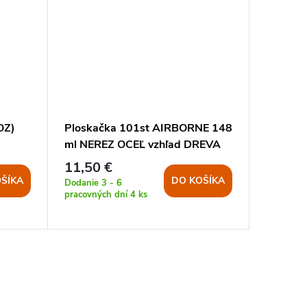
OZ)
Ploskačka 101st AIRBORNE 148
Ploska
ml NEREZ OCEĽ vzhľad DREVA
ml NER
11,50 €
11,50 
ŠÍKA
DO KOŠÍKA
Dodanie 3 - 6
Dodanie 3
pracovných dní
4 ks
pracovný