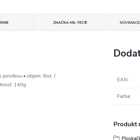
ENIE
ZNAČKA
MIL-TEC®
SÚVISIAC
Dodat
s poistkou • objem: 8oz. /
EAN
:
nosť: 140g
Farba
:
Produkt n
Ploskač