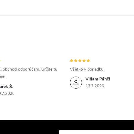
, obchod odporúčam. Určite tu
Všetko v poriadku
pim.
Viliam Pánči
13.7.2026
arek Š.
9.7.2026