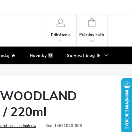
eklamačný poriadok
Podmienky ochrany osobných údajov
Moja ob
NÁKUPNÝ
KOŠÍK
Prázdny košík
Prihlásenie
edaj 🔥
Novinky 🆕
Survival blog 📝
Zna
ka WOODLAND
 / 220ml
drobnosti hodnotenia
Kód:
14521020-008