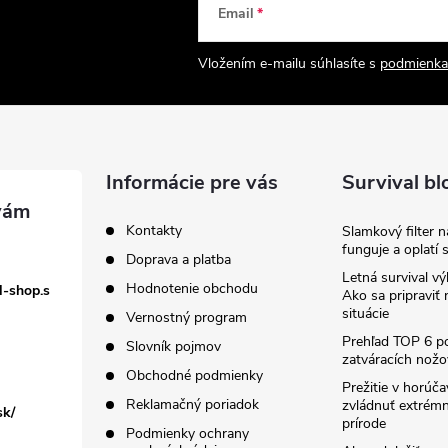
Email
Vložením e-mailu súhlasíte s
podmienka
Informácie pre vás
Survival bl
Kontakty
Slamkový filter 
funguje a oplatí 
Doprava a platba
Letná survival vý
Hodnotenie obchodu
l-shop.s
Ako sa pripraviť
situácie
Vernostný program
Prehľad TOP 6 po
Slovník pojmov
zatváracích nožo
Obchodné podmienky
Prežitie v horúč
Reklamačný poriadok
zvládnuť extrémn
sk/
prírode
Podmienky ochrany