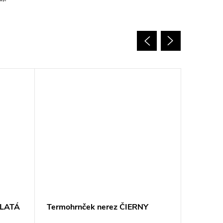
ZLATÁ
Termohrnček nerez ČIERNY
Termos