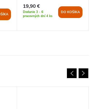
19,90 €
17,40 
Dodanie 3 - 6
Dodanie 3
DO KOŠÍKA
ŠÍKA
pracovných dní
4 ks
pracovnýc
>5 ks