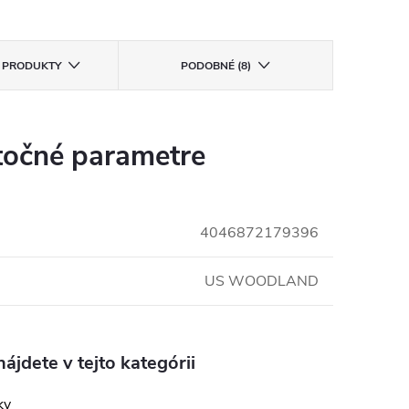
E PRODUKTY
PODOBNÉ (8)
očné parametre
4046872179396
US WOODLAND
ájdete v tejto kategórii
ky