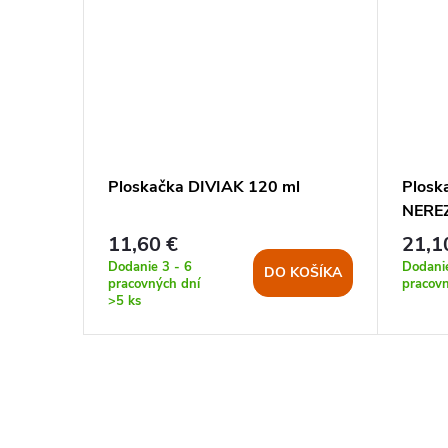
sky
Ploskačka DIVIAK 120 ml
Plos
NERE
11,60 €
21,1
KOŠÍKA
Dodanie 3 - 6
Dodanie
DO KOŠÍKA
pracovných dní
pracov
>5 ks