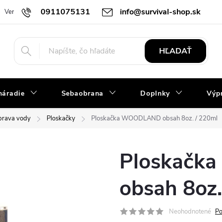
0911075131
info@survival-shop.sk
Vernostný program
Slovník pojmov
Obchodné podmienky
R
HĽADAŤ
náradie
Sebaobrana
Doplnky
Výpr
úprava vody
Ploskačky
Ploskačka WOODLAND obsah 8oz. / 220ml
Ploskač
obsah 8oz.
Neohodnotené
Po