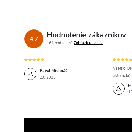
Hodnotenie zákazníkov
4,7
161 hodnotení
Zobraziť recenzie
Vseťko OĶ
Pavol Michnáč
ešte nakú
2.8.2026
M
1