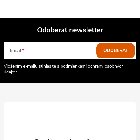
Odoberať newsletter
Z
Email
ODOBERAŤ
á
Vložením e-mailu súhlasíte s
podmienkami ochrany osobných
p
údajov
ä
t
i
e