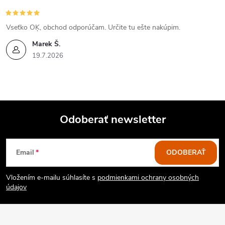
Vseťko OĶ, obchod odporúčam. Určite tu ešte nakúpim.
Marek Š.
19.7.2026
Odoberať newsletter
Z
Email
ODOBERAŤ
á
Vložením e-mailu súhlasíte s
podmienkami ochrany osobných
p
údajov
ä