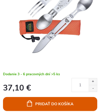
Dodanie 3 - 6 pracovných dní
>5 ks
37,10 €
Jednotková
cena:
PRIDAŤ DO KOŠÍKA