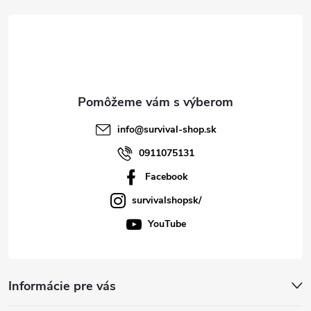
t
i
e
info
@
survival-shop.sk
0911075131
Facebook
survivalshopsk/
YouTube
Informácie pre vás