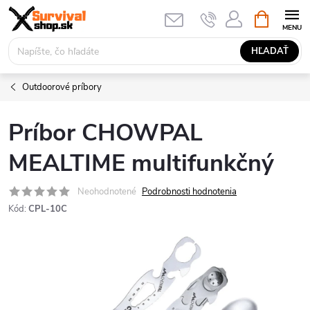
Prejsť
NÁKUPN
KOŠÍK
na
obsah
HĽADAŤ
Outdoorové príbory
Príbor CHOWPAL
MEALTIME multifunkčný
Neohodnotené
Podrobnosti hodnotenia
Kód:
CPL-10C