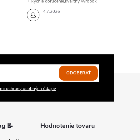
+ Rychle doručenie,kvalitný výrobok
4.7.2026
ODOBERAŤ
mi ochrany osobných údajov
og 📝
Hodnotenie tovaru