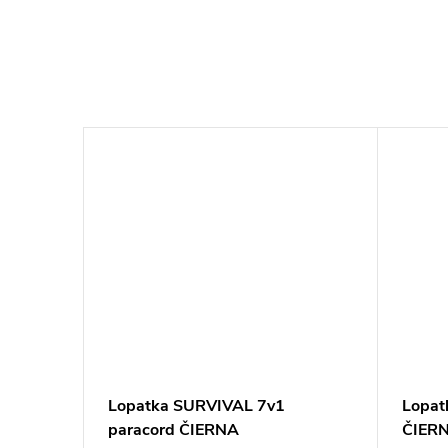
acia
Lopatka SURVIVAL 7v1
Lopat
paracord ČIERNA
ČIER