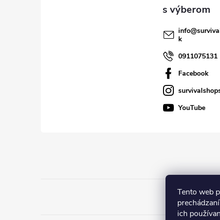
t
i
info
@
surviva
k
e
0911075131
Facebook
survivalshop
YouTube
Tento web p
prechádzaní
ich používa