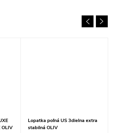
LUXE
Lopatka poľná US 3dielna extra
Lopatka 
 OLIV
stabilná OLIV
vyťahov