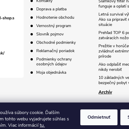
Kontakty
Slamkový filter 
funguje a oplatí 
Doprava a platba
Letná survival vý
Hodnotenie obchodu
l-shop.s
Ako sa pripraviť
situácie
Vernostný program
Prehľad TOP 6 po
Slovník pojmov
zatváracích nožo
Obchodné podmienky
Prežitie v horúč
Reklamačný poriadok
zvládnuť extrémn
sk/
prírode
Podmienky ochrany
osobných údajov
Ako odplašiť me
nikdy nerobiť
Moja objednávka
10 základných ve
bezpečný pobyt v
Archív
oužíva súbory cookie. Ďalším
Odmietnuť
m tohto webu vyjadrujete súhlas s
ním. Viac informácií
tu.