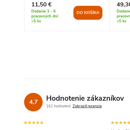
11,50 €
49,3
Dodanie 3 - 6
Dodanie
KOŠÍKA
DO KOŠÍKA
pracovných dní
pracovn
>5 ks
>5 ks
Hodnotenie zákazníkov
4,7
161 hodnotení
Zobraziť recenzie