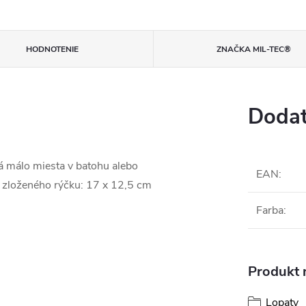
HODNOTENIE
ZNAČKA
MIL-TEC®
Dodat
rá málo miesta v batohu alebo
EAN
:
r zloženého rýčku: 17 x 12,5 cm
Farba
:
Produkt n
Lopaty