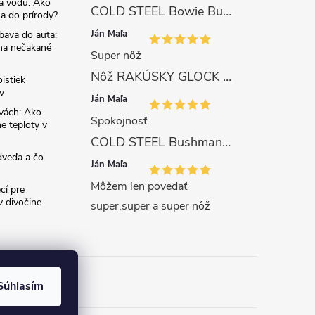
na vodu: Ako
COLD STEEL Bowie Bushman (SK-5)
sa do prírody?
Ján Maľa
bava do auta:
 na nečakané
Super nôž
Nôž RAKÚSKY GLOCK SURVIVAL 81 s pílkou ZELENÝ
istiek
v
Ján Maľa
avách: Ako
Spokojnosť
e teploty v
COLD STEEL Bushman (SK-5)
dveďa a čo
Ján Maľa
Môžem len povedať
cí pre
 divočine
super,super a super nôž
Súhlasím