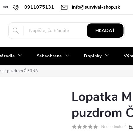
0911075131
info@survival-shop.sk
Vernostný program
Slovník pojmov
Obchodné podmienky
R
HĽADAŤ
náradie
Sebaobrana
Doplnky
Výpr
cia s puzdrom ČIERNA
Lopatka MI
puzdrom 
Neohodnotené
Po