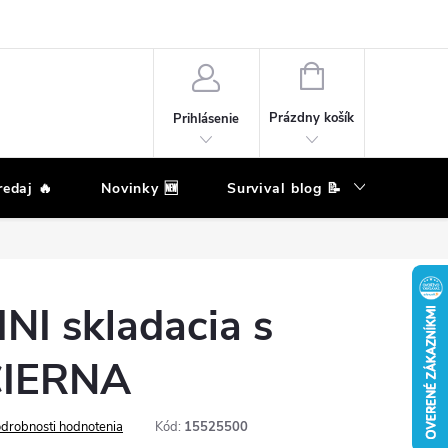
eklamačný poriadok
Podmienky ochrany osobných údajov
Moja ob
NÁKUPNÝ
KOŠÍK
Prázdny košík
Prihlásenie
edaj 🔥
Novinky 🆕
Survival blog 📝
Zna
NI skladacia s
ČIERNA
drobnosti hodnotenia
Kód:
15525500