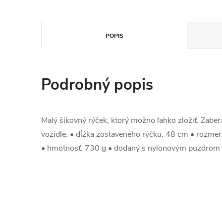
POPIS
Podrobný popis
Malý šikovný rýček, ktorý možno ľahko zložiť. Zabe
vozidle. • dĺžka zostaveného rýčku: 48 cm • rozme
• hmotnosť: 730 g • dodaný s nylonovým puzdrom