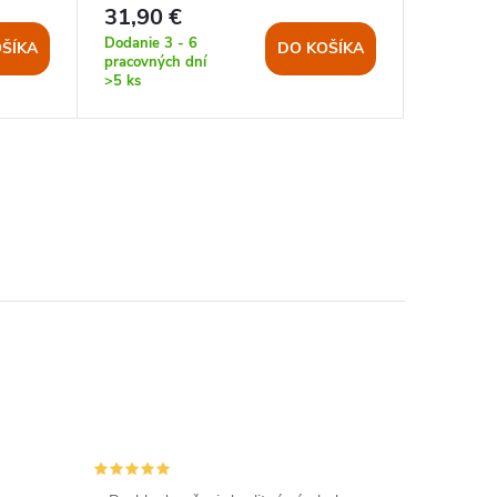
31,90 €
41 €
Dodanie 3 - 6
Dodanie 3
ŠÍKA
DO KOŠÍKA
pracovných dní
pracovnýc
>5 ks
>5 ks