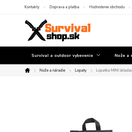
Prejsť
Kontakty
Doprava a platba
Hodnotenie obchodu
na
obsah
Survival a outdoor vybevenie
Nože a 
Nože a náradie
Lopaty
Lopatka MINI sklada
Domov