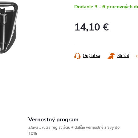
Dodanie 3 - 6 pracovných d
14,10 €
Jednotková
cena:
Opýtať sa
Strážiť
Vernostný program
Zľava 3% za registráciu + ďalšie vernostné zľavy do
10%