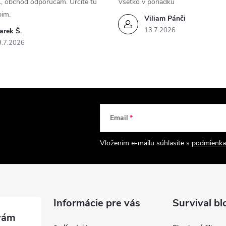
, obchod odporúčam. Určite tu
Všetko v poriadku
pim.
Viliam Pánči
13.7.2026
arek Š.
9.7.2026
Email
Vložením e-mailu súhlasíte s
podmienka
Informácie pre vás
Survival bl