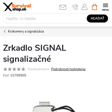
Prejsť
NÁKUPN
KOŠÍK
na
obsah
HĽADAŤ
Krokomery a signalizácia
Zrkadlo SIGNAL
signalizačné
Neohodnotené
Podrobnosti hodnotenia
Kód:
15799900