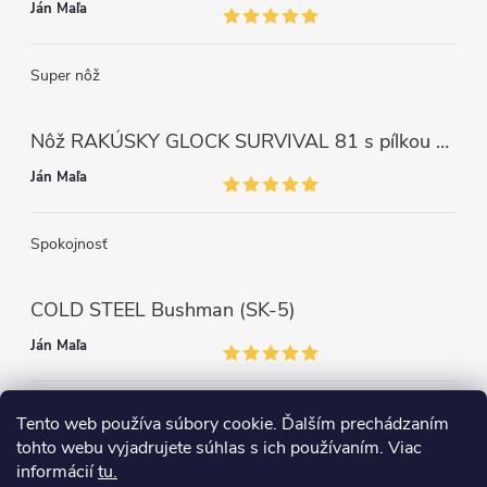
Ján Maľa
Super nôž
Nôž RAKÚSKY GLOCK SURVIVAL 81 s pílkou ZELENÝ
Ján Maľa
Spokojnosť
COLD STEEL Bushman (SK-5)
Ján Maľa
Môžem len povedať super,super a super nôž
Tento web používa súbory cookie. Ďalším prechádzaním
tohto webu vyjadrujete súhlas s ich používaním. Viac
informácií
tu.