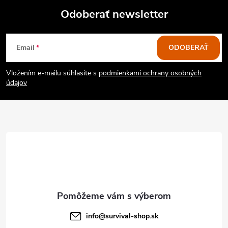
Odoberať newsletter
Z
Email
ODOBERAŤ
á
Vložením e-mailu súhlasíte s
podmienkami ochrany osobných
p
údajov
ä
t
i
e
info
@
survival-shop.sk