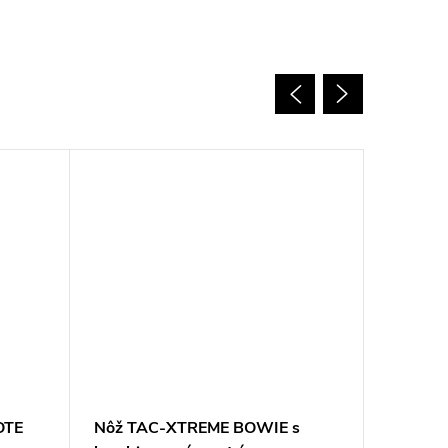
OTE
Nôž TAC-XTREME BOWIE s
Nôž TA