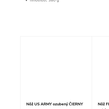
hmotnosť: 380 g
–28 %
36 €
zdro
Nôž US ARMY ozubený ČIERNY
Nôž F