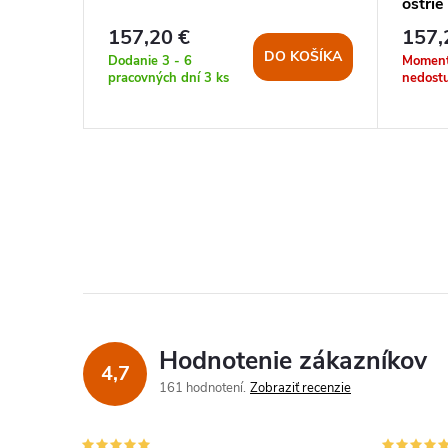
ostri
157,20 €
157,
KOŠÍKA
DO KOŠÍKA
Dodanie 3 - 6
Moment
pracovných dní
3 ks
nedost
Hodnotenie zákazníkov
4,7
161 hodnotení
Zobraziť recenzie