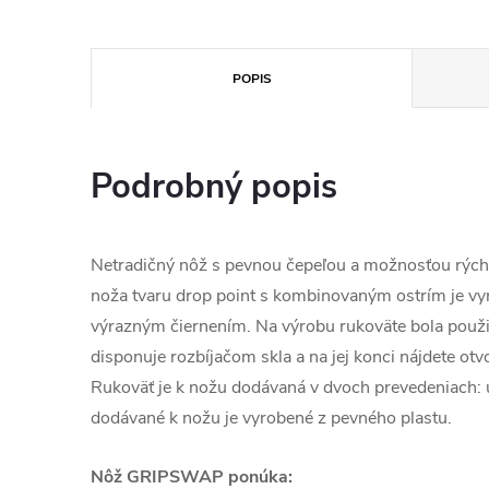
POPIS
Podrobný popis
Netradičný nôž s pevnou čepeľou a možnosťou rých
noža tvaru drop point s kombinovaným ostrím je vy
výrazným čiernením. Na výrobu rukoväte bola použi
disponuje rozbíjačom skla a na jej konci nájdete otv
Rukoväť je k nožu dodávaná v dvoch prevedeniach: 
dodávané k nožu je vyrobené z pevného plastu.
Nôž GRIPSWAP ponúka: