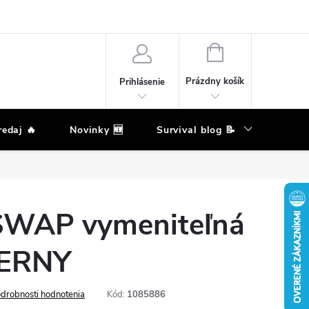
né podmienky
Reklamačný poriadok
Podmienky ochrany osobných
NÁKUPNÝ
KOŠÍK
Prázdny košík
Prihlásenie
edaj 🔥
Novinky 🆕
Survival blog 📝
Zna
SWAP vymeniteľná
IERNY
drobnosti hodnotenia
Kód:
1085886