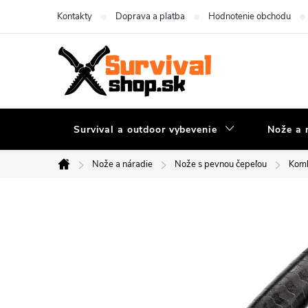
Prejsť
Kontakty
Doprava a platba
Hodnotenie obchodu
na
obsah
Survival a outdoor vybevenie
Nože a 
Nože a náradie
Nože s pevnou čepeľou
Komb
Domov