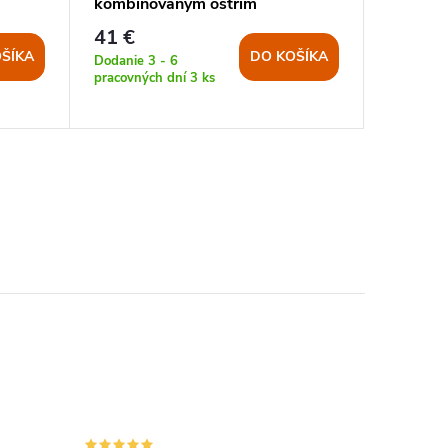
kombinovaným ostrím
kombin
PIESKOVÝ
41 €
41 €
ŠÍKA
DO KOŠÍKA
Dodanie 3 - 6
Dodanie 3
pracovných dní
3 ks
pracovnýc
>5 ks