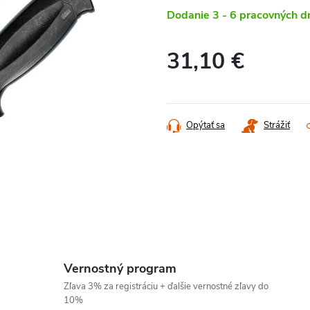
Dodanie 3 - 6 pracovných d
31,10 €
Jednotková
cena:
Opýtať sa
Strážiť
Vernostný program
Zľava 3% za registráciu + ďalšie vernostné zľavy do
10%