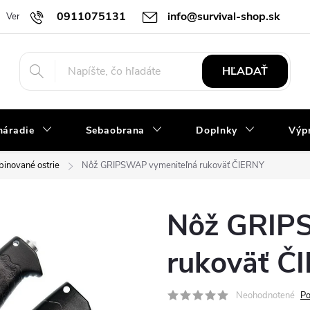
0911075131
info@survival-shop.sk
Vernostný program
B2B spolupráca
Slovník pojmov
Obchod
HĽADAŤ
náradie
Sebaobrana
Doplnky
Výpr
inované ostrie
Nôž GRIPSWAP vymeniteľná rukoväť ČIERNY
Nôž GRIP
rukoväť Č
Neohodnotené
Po