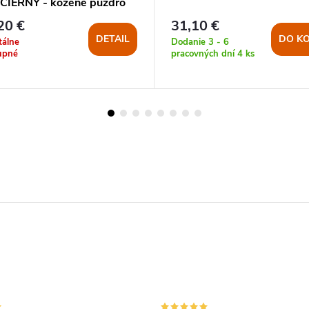
e ČIERNY - kožené puzdro
20 €
31,10 €
DETAIL
DO KO
álne
Dodanie 3 - 6
upné
pracovných dní
4 ks