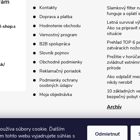
Kontakty
Slamkový filter 
funguje a oplatí 
Doprava a platba
Letná survival vý
Hodnotenie obchodu
l-shop.s
Ako sa pripraviť
situácie
Vernostný program
Prehľad TOP 6 po
B2B spolupráca
zatváracích nožo
Slovník pojmov
Prežitie v horúč
Obchodné podmienky
zvládnuť extrémn
sk/
prírode
Reklamačný poriadok
Ako odplašiť me
Podmienky ochrany
nikdy nerobiť
osobných údajov
10 základných ve
Moja objednávka
bezpečný pobyt v
Archív
oužíva súbory cookie. Ďalším
Odmietnuť
m tohto webu vyjadrujete súhlas s