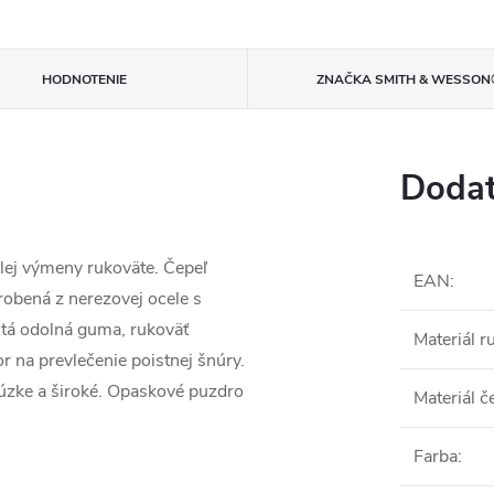
HODNOTENIE
ZNAČKA
SMITH & WESSON
Dodat
lej výmeny rukoväte. Čepeľ
EAN
:
robená z nerezovej ocele s
tá odolná guma, rukoväť
Materiál r
or na prevlečenie poistnej šnúry.
úzke a široké. Opaskové puzdro
Materiál č
Farba
: