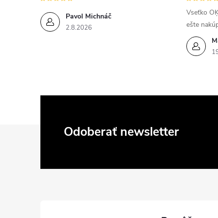
Vseťko OĶ
Pavol Michnáč
ešte nakú
2.8.2026
M
1
Z
Odoberať newsletter
á
p
ä