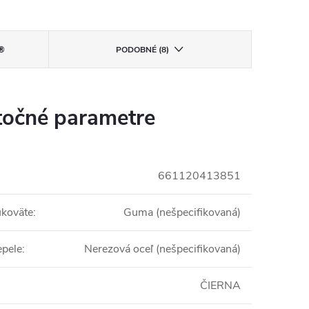
®
PODOBNÉ (8)
očné parametre
661120413851
ukoväte
:
Guma (nešpecifikovaná)
epele
:
Nerezová oceľ (nešpecifikovaná)
ČIERNA