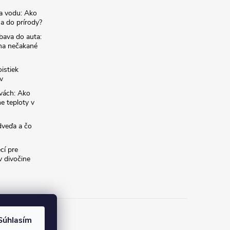
na vodu: Ako
sa do prírody?
bava do auta:
 na nečakané
istiek
v
avách: Ako
e teploty v
dveďa a čo
cí pre
 divočine
Súhlasím