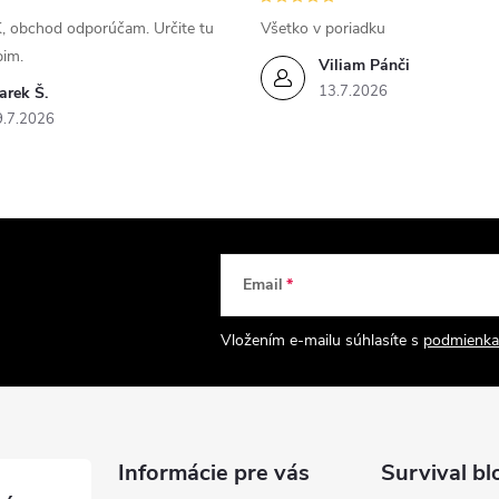
, obchod odporúčam. Určite tu
Všetko v poriadku
pim.
Viliam Pánči
13.7.2026
arek Š.
9.7.2026
Email
Vložením e-mailu súhlasíte s
podmienka
Informácie pre vás
Survival bl