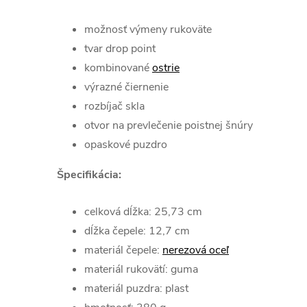
možnosť výmeny rukoväte
tvar drop point
kombinované
ostrie
výrazné čiernenie
rozbíjač skla
otvor na prevlečenie poistnej šnúry
opaskové puzdro
Špecifikácia:
celková dĺžka: 25,73 cm
dĺžka čepele: 12,7 cm
materiál čepele:
nerezová oceľ
materiál rukovätí: guma
materiál puzdra: plast