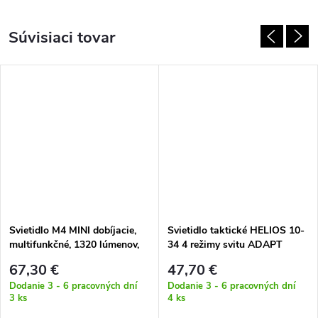
Súvisiaci tovar
Svietidlo M4 MINI dobíjacie,
Svietidlo taktické HELIOS 10-
multifunkčné, 1320 lúmenov,
34 4 režimy svitu ADAPT
652 metrov, IP68 PIESKOVÁ
67,30 €
47,70 €
Dodanie 3 - 6 pracovných dní
Dodanie 3 - 6 pracovných dní
3 ks
4 ks