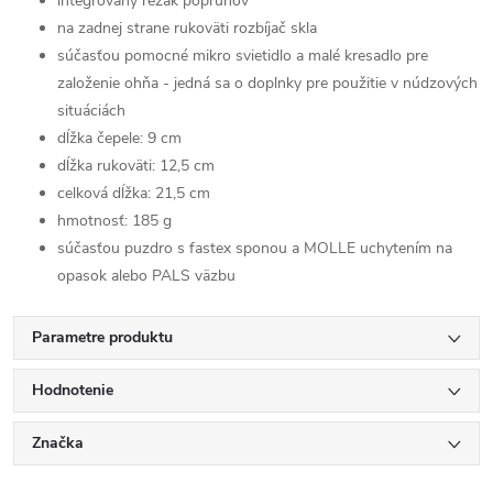
integrovaný rezák popruhov
na zadnej strane rukoväti rozbíjač skla
súčasťou pomocné mikro svietidlo a malé kresadlo pre
založenie ohňa - jedná sa o doplnky pre použitie v núdzových
situáciách
dĺžka čepele: 9 cm
dĺžka rukoväti: 12,5 cm
celková dĺžka: 21,5 cm
hmotnosť: 185 g
súčasťou puzdro s fastex sponou a MOLLE uchytením na
opasok alebo PALS väzbu
Parametre produktu
Hodnotenie
Značka