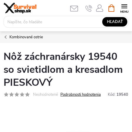
Prejsť
NÁKUPN
KOŠÍK
na
obsah
HĽADAŤ
Kombinované ostrie
Nôž záchranársky 19540
so svietidlom a kresadlom
PIESKOVÝ
Neohodnotené
Podrobnosti hodnotenia
Kód:
19540