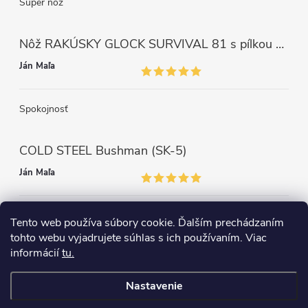
Super nôž
Nôž RAKÚSKY GLOCK SURVIVAL 81 s pílkou ZELENÝ
Ján Maľa
Spokojnosť
COLD STEEL Bushman (SK-5)
Ján Maľa
Môžem len povedať super,super a super nôž
Tento web používa súbory cookie. Ďalším prechádzaním
tohto webu vyjadrujete súhlas s ich používaním. Viac
informácií
tu.
Nastavenie