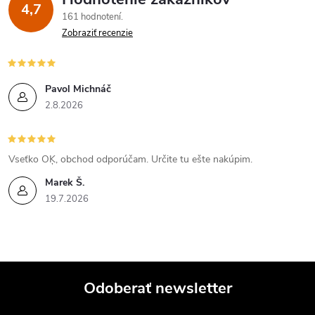
4,7
161 hodnotení
Zobraziť recenzie
Pavol Michnáč
2.8.2026
Vseťko OĶ, obchod odporúčam. Určite tu ešte nakúpim.
Marek Š.
19.7.2026
Odoberať newsletter