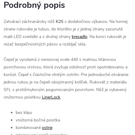
Podrobný popis
Zatvárací záchranársky nôž
K25
s dodatočnou výbavou. Na hornej
strane rukoväte je tubus, do ktorého je z jednej strany zasunuté
malé LED svietidlo a z druhej strany
kresadlo
. Na konci rukoväti je
rezač bezpečnostných pásov a rozbíjač skla.
Čepeľ je vyrobená z nerezovej ocele 440 s matnou titánovou
povrchovou vrstvou, ktorá zvyšuje odolnosť proti opotrebovaniu a
korózii. Čepeľ s čiastočne vlnitým ostrím. Pre jednoduché otváranie
jednou rukou je na čepeli obojstranný kolíček. Rukoväť z materiálu
SFL s protišmykovým pogumovaným povrchom. Nôž je vybavený
vnútornou poistkou
LinerLock
.
bez klipu
vnútorná bočná poistka
kombinované
ostrie