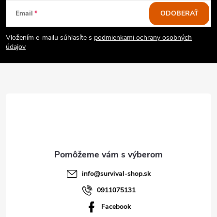
Z
Email
ODOBERAŤ
á
Vložením e-mailu súhlasíte s
podmienkami ochrany osobných
p
údajov
ä
t
i
e
info
@
survival-shop.sk
0911075131
Facebook