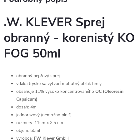
.W. KLEVER Sprej
obranný - korenistý KO
FOG 50ml
obranný pepřový sprej
vďaka tryske sa vytvorí mohutný oblak hmly
obsahuje 11% vysoko koncentrovaného
OC (Oleoresin
Capsicum)
dosah: 4m
jednorazový (nemožno plniť)
rozmery: 11cm x 3,5 cm
objem: 50ml
výrobca:
FW Klever GmbH