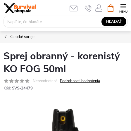
Prejsť
NÁKUPN
KOŠÍK
na
obsah
HĽADAŤ
Klasické spreje
Sprej obranný - korenistý
KO FOG 50ml
Neohodnotené
Podrobnosti hodnotenia
Kód:
SVS-24479