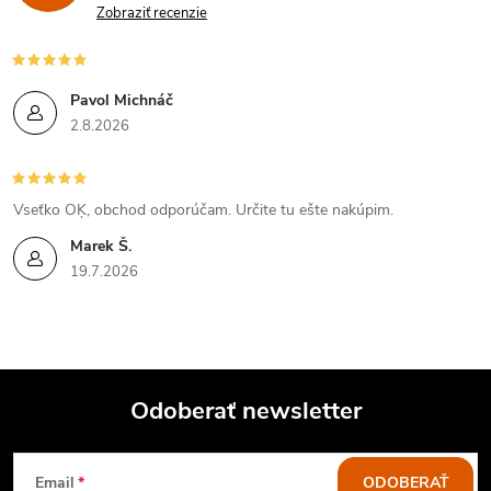
Zobraziť recenzie
Pavol Michnáč
2.8.2026
Vseťko OĶ, obchod odporúčam. Určite tu ešte nakúpim.
Marek Š.
19.7.2026
Odoberať newsletter
Z
Email
ODOBERAŤ