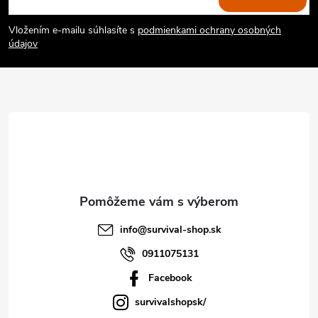
á
Vložením e-mailu súhlasíte s
podmienkami ochrany osobných
p
údajov
ä
t
i
e
info
@
survival-shop.sk
0911075131
Facebook
survivalshopsk/