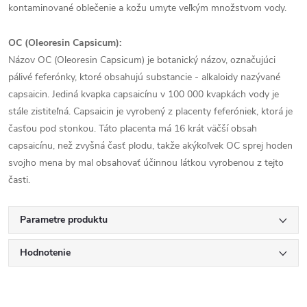
kontaminované oblečenie a kožu umyte veľkým množstvom vody.
OC (Oleoresin Capsicum):
Názov OC (Oleoresin Capsicum) je botanický názov, označujúci
pálivé feferónky, ktoré obsahujú substancie - alkaloidy nazývané
capsaicin. Jediná kvapka capsaicínu v 100 000 kvapkách vody je
stále zistiteľná. Capsaicin je vyrobený z placenty feferóniek, ktorá je
časťou pod stonkou. Táto placenta má 16 krát väčší obsah
capsaicínu, než zvyšná časť plodu, takže akýkoľvek OC sprej hoden
svojho mena by mal obsahovať účinnou látkou vyrobenou z tejto
časti.
Parametre produktu
Hodnotenie