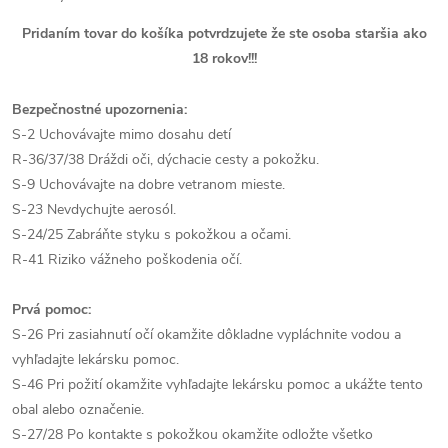
Pridaním tovar do košíka potvrdzujete že ste osoba staršia ako
18 rokov!!!
Bezpečnostné upozornenia:
S-2 Uchovávajte mimo dosahu detí
R-36/37/38 Dráždi oči, dýchacie cesty a pokožku.
S-9 Uchovávajte na dobre vetranom mieste.
S-23 Nevdychujte aerosól.
S-24/25 Zabráňte styku s pokožkou a očami.
R-41 Riziko vážneho poškodenia očí.
Prvá pomoc:
S-26 Pri zasiahnutí očí okamžite dôkladne vypláchnite vodou a
vyhľadajte lekársku pomoc.
S-46 Pri požití okamžite vyhľadajte lekársku pomoc a ukážte tento
obal alebo označenie.
S-27/28 Po kontakte s pokožkou okamžite odložte všetko