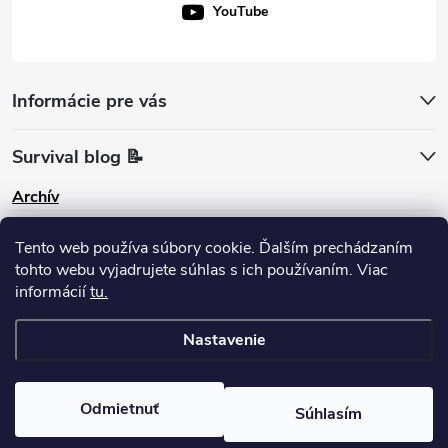
YouTube
Informácie pre vás
Survival blog 📝
Archív
Pinterest
Tento web používa súbory cookie. Ďalším prechádzaním
tohto webu vyjadrujete súhlas s ich používaním. Viac
informácií
tu.
Nastavenie
Copyright 2026
survival-shop
. Všetky práva vyhradené.
Odmietnuť
Súhlasím
Vytvoril Shoptet