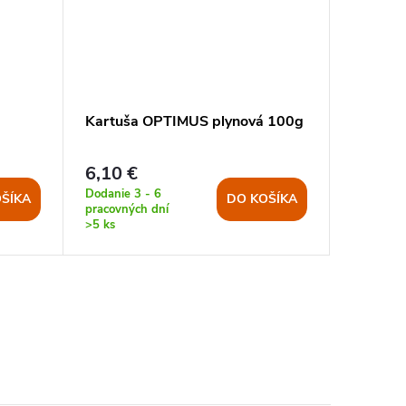
Kartuša OPTIMUS plynová 100g
Kartuša
CV470 
6,10 €
10,20 
Dodanie 3 - 6
Dodanie 3
ŠÍKA
DO KOŠÍKA
pracovných dní
pracovnýc
>5 ks
>5 ks