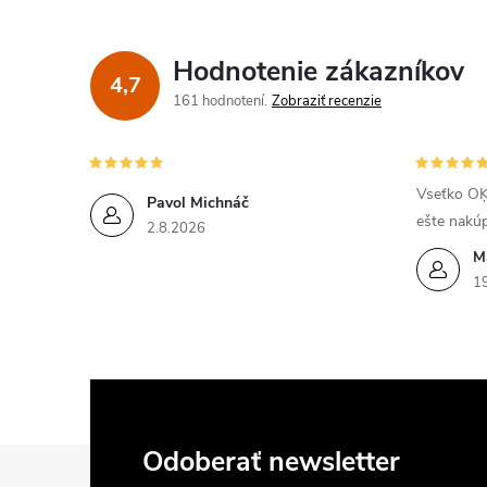
Hodnotenie zákazníkov
4,7
161 hodnotení
Zobraziť recenzie
Vseťko OĶ
Pavol Michnáč
ešte nakú
2.8.2026
M
1
Z
Odoberať newsletter