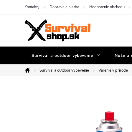
Prejsť
Kontakty
Doprava a platba
Hodnotenie obchodu
na
obsah
Survival a outdoor vybevenie
Nože a 
Survival a outdoor vybevenie
Varenie v prírode
Domov