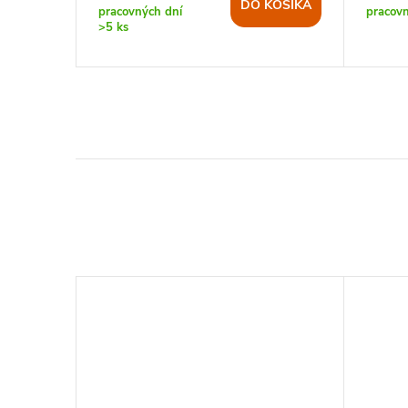
KOŠÍKA
DO KOŠÍKA
pracovných dní
pracov
>5 ks