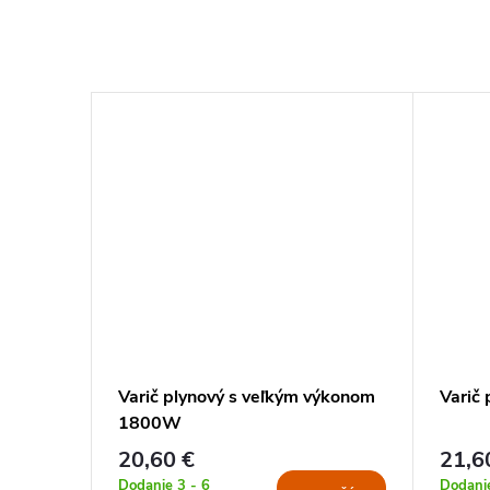
rič
Varič plynový s veľkým výkonom
Varič
1800W
20,60 €
21,6
Dodanie 3 - 6
Dodanie