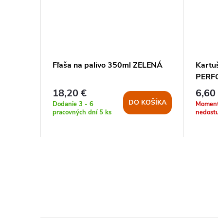
 C500
Fľaša na palivo 350ml ZELENÁ
Kartu
PERF
18,20 €
6,60
DO KOŠÍKA
Dodanie 3 - 6
Moment
KOŠÍKA
pracovných dní
5 ks
nedost