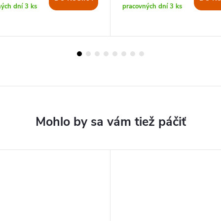
ných dní
3 ks
pracovných dní
3 ks