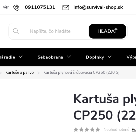
0911075131
info@survival-shop.sk
Vernostný program
Slovník pojmov
Obchodné podmienky
R
HĽADAŤ
náradie
Sebaobrana
Doplnky
Výpr
Kartuše a palivo
Kartuša plynová šróbovacia CP250 (220 G)
Kartuša pl
CP250 (22
Neohodnotené
Po