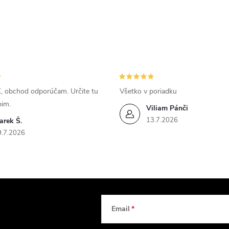
, obchod odporúčam. Určite tu
Všetko v poriadku
pim.
Viliam Pánči
13.7.2026
arek Š.
9.7.2026
Email