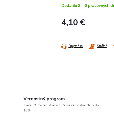
Dodanie 3 - 6 pracovných d
4,10 €
Jednotková
cena:
Opýtať sa
Strážiť
Vernostný program
Zľava 3% za registráciu + ďalšie vernostné zľavy do
10%