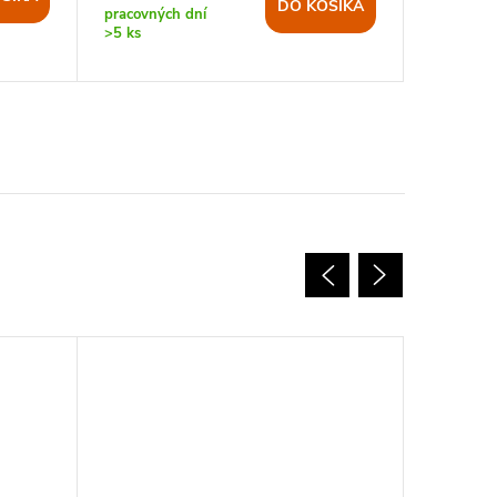
DO KOŠÍKA
pracovných dní
nedostup
>5 ks