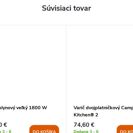
Súvisiaci tovar
 plynový veľký 1800 W
Varič dvojplatničkový Cam
Kitchen® 2
0 €
74,60 €
 3 - 6
Dodanie 3 - 6
DO KOŠÍKA
DO KO