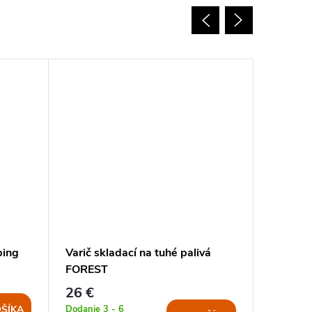
ping
Varič skladací na tuhé palivá
Varič N
FOREST
NEREZ
26 €
25,50 
Dodanie 3 - 6
Momentál
ŠÍKA