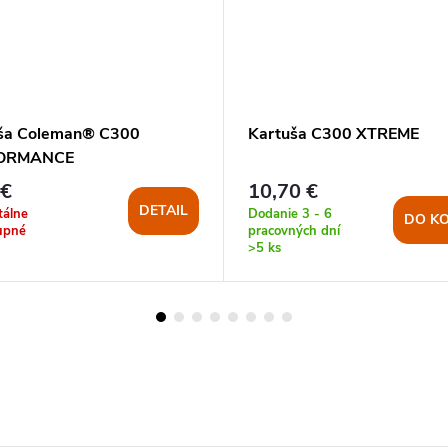
ša Coleman® C300
Kartuša C300 XTREME
ORMANCE
 €
10,70 €
DETAIL
álne
Dodanie 3 - 6
DO KO
upné
pracovných dní
>5 ks