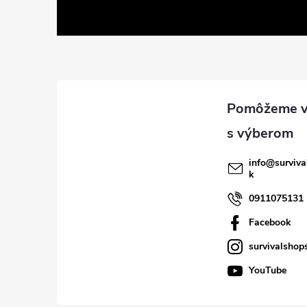
á
p
ä
t
i
info
@
surviva
k
e
0911075131
Facebook
survivalshop
YouTube