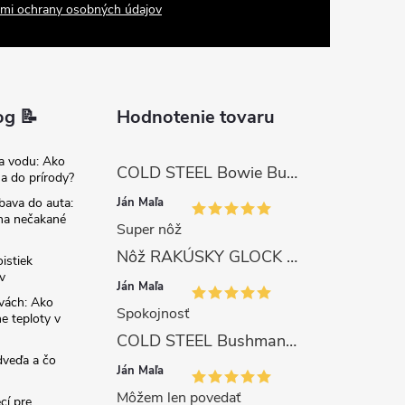
mi ochrany osobných údajov
og 📝
Hodnotenie tovaru
na vodu: Ako
COLD STEEL Bowie Bushman (SK-5)
sa do prírody?
Ján Maľa
bava do auta:
 na nečakané
Super nôž
Nôž RAKÚSKY GLOCK SURVIVAL 81 s pílkou ZELENÝ
istiek
v
Ján Maľa
avách: Ako
Spokojnosť
e teploty v
COLD STEEL Bushman (SK-5)
dveďa a čo
Ján Maľa
Môžem len povedať
cí pre