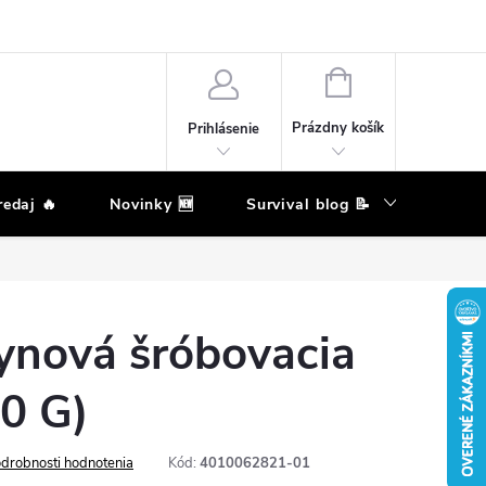
eklamačný poriadok
Podmienky ochrany osobných údajov
Moja ob
NÁKUPNÝ
KOŠÍK
Prázdny košík
Prihlásenie
edaj 🔥
Novinky 🆕
Survival blog 📝
Zna
ynová šróbovacia
0 G)
drobnosti hodnotenia
Kód:
4010062821-01