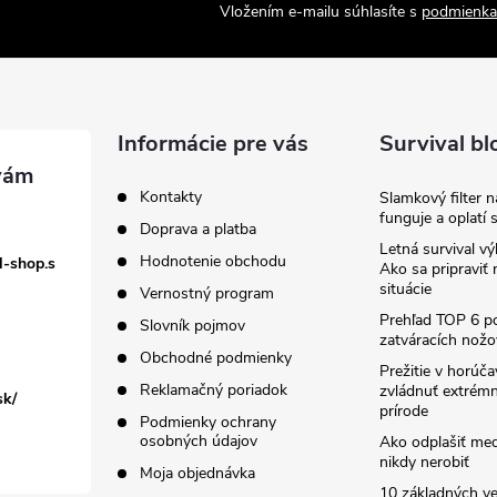
Vložením e-mailu súhlasíte s
podmienka
Informácie pre vás
Survival bl
Kontakty
Slamkový filter 
funguje a oplatí 
Doprava a platba
Letná survival vý
Hodnotenie obchodu
l-shop.s
Ako sa pripraviť
situácie
Vernostný program
Prehľad TOP 6 po
Slovník pojmov
zatváracích nožo
Obchodné podmienky
Prežitie v horúč
Reklamačný poriadok
zvládnuť extrémn
sk/
prírode
Podmienky ochrany
osobných údajov
Ako odplašiť me
nikdy nerobiť
Moja objednávka
10 základných ve