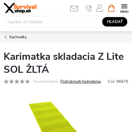
Prejsť
NÁKUPN
KOŠÍK
na
obsah
HĽADAŤ
Karimatky
Karimatka skladacia Z Lite
SOL ŽLTÁ
Neohodnotené
Podrobnosti hodnotenia
Kód:
06670