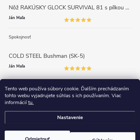
Nôž RAKÚSKY GLOCK SURVIVAL 81 s pílkou ZELENÝ
Ján Maľa
Spokojnosť
COLD STEEL Bushman (SK-5)
Ján Maľa
Môžem len povedať super,super a super nôž
Tento web používa súbory cookie. Ďalším prechádzaním
tohto webu vyjadrujete súhlas s ich používaním. Viac
informácií
tu.
Nastavenie
Copyright 2026
survival-shop
. Všetky práva vyhradené.
Odmietnuť