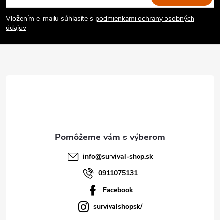
á
Vložením e-mailu súhlasíte s
podmienkami ochrany osobných
p
údajov
ä
t
i
e
info
@
survival-shop.sk
0911075131
Facebook
survivalshopsk/