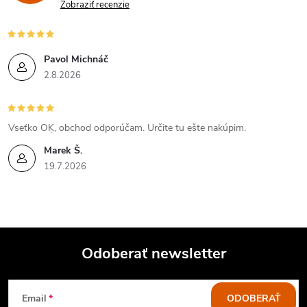
Zobraziť recenzie
Pavol Michnáč
2.8.2026
Vseťko OĶ, obchod odporúčam. Určite tu ešte nakúpim.
Marek Š.
19.7.2026
Odoberať newsletter
Z
Email
ODOBERAŤ