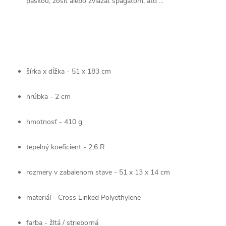
páskou, zošiť alebo zviazať špagátom, atď ...
šírka x dĺžka - 51 x 183 cm
hrúbka - 2 cm
hmotnosť - 410 g
tepelný koeficient - 2,6 R
rozmery v zabalenom stave - 51 x 13 x 14 cm
materiál - Cross Linked Polyethylene
farba - žltá / strieborná