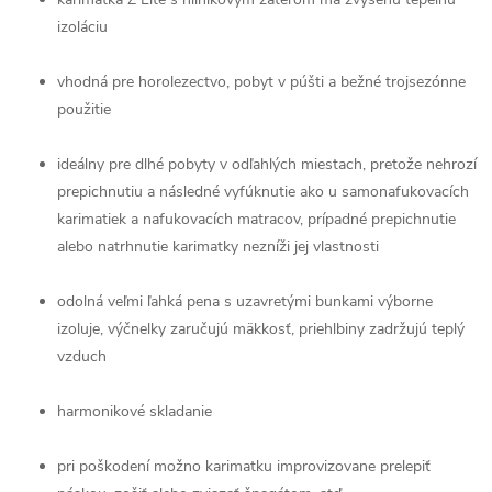
izoláciu
vhodná pre horolezectvo, pobyt v púšti a bežné trojsezónne
použitie
ideálny pre dlhé pobyty v odľahlých miestach, pretože nehrozí
prepichnutiu a následné vyfúknutie ako u samonafukovacích
karimatiek a nafukovacích matracov, prípadné prepichnutie
alebo natrhnutie karimatky nezníži jej vlastnosti
odolná veľmi ľahká pena s uzavretými bunkami výborne
izoluje, výčnelky zaručujú mäkkosť, priehlbiny zadržujú teplý
vzduch
harmonikové skladanie
pri poškodení možno karimatku improvizovane prelepiť