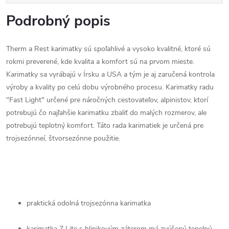
Podrobný popis
Therm a Rest karimatky sú spoľahlivé a vysoko kvalitné, ktoré sú
rokmi preverené, kde kvalita a komfort sú na prvom mieste.
Karimatky sa vyrábajú v Írsku a USA a tým je aj zaručená kontrola
výroby a kvality po celú dobu výrobného procesu. Karimatky radu
"Fast Light" určené pre náročných cestovateľov, alpinistov, ktorí
potrebujú čo najľahšie karimatku zbaliť do malých rozmerov, ale
potrebujú teplotný komfort. Táto rada karimatiek je určená pre
trojsezónneí, štvorsezónne použitie.
praktická odolná trojsezónna karimatka
karimatka Z Lite s hlinikovým záterom má zvýšenú tepelnú