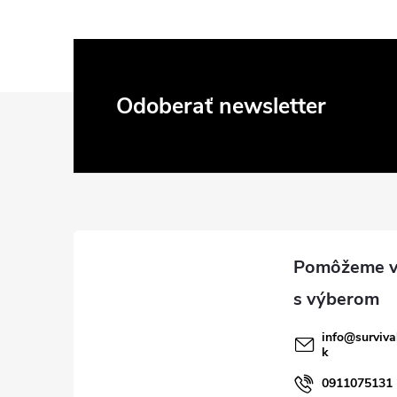
Z
Odoberať newsletter
á
p
ä
t
i
info
@
surviva
k
e
0911075131