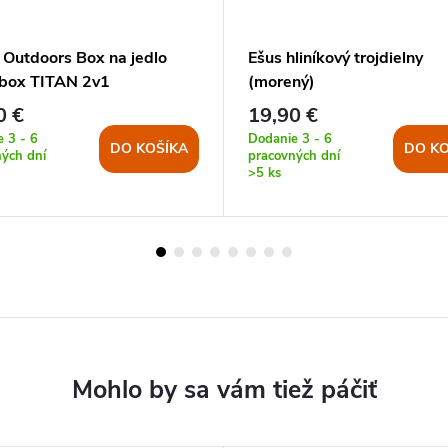
 Outdoors Box na jedlo
Ešus hliníkový trojdielny
box TITAN 2v1
(morený)
0 €
19,90 €
 3 - 6
Dodanie 3 - 6
DO KOŠÍKA
DO KO
ých dní
pracovných dní
>5 ks