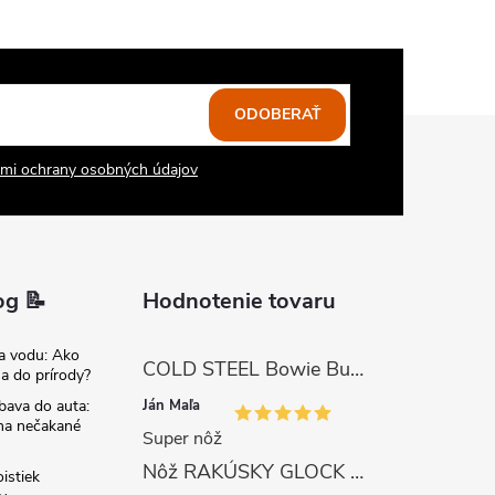
ODOBERAŤ
mi ochrany osobných údajov
og 📝
Hodnotenie tovaru
na vodu: Ako
COLD STEEL Bowie Bushman (SK-5)
sa do prírody?
Ján Maľa
bava do auta:
 na nečakané
Super nôž
Nôž RAKÚSKY GLOCK SURVIVAL 81 s pílkou ZELENÝ
istiek