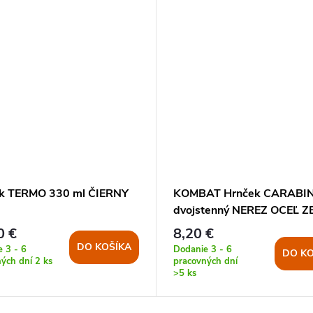
k TERMO 330 ml ČIERNY
KOMBAT Hrnček CARABI
dvojstenný NEREZ OCEĽ Z
0 €
8,20 €
DO KOŠÍKA
 3 - 6
Dodanie 3 - 6
DO KO
ných dní
2 ks
pracovných dní
>5 ks