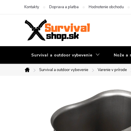
Prejsť
Kontakty
Doprava a platba
Hodnotenie obchodu
na
obsah
Survival a outdoor vybevenie
Nože a 
Survival a outdoor vybevenie
Varenie v prírode
Domov