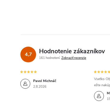
Hodnotenie zákazníkov
4,7
161 hodnotení
Zobraziť recenzie
Vseťko OĶ
Pavol Michnáč
ešte nakú
2.8.2026
M
1