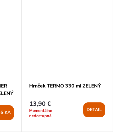
NER
Hrnček TERMO 330 ml ZELENÝ
Kanvič
ELENÝ
na 3 šá
13,90 €
18,20 
DETAIL
Momentálne
Dodanie 3
ŠÍKA
nedostupné
pracovnýc
>5 ks