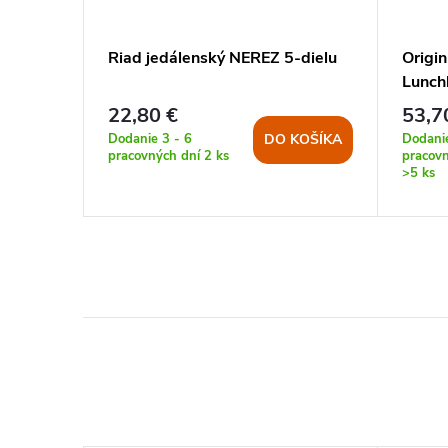
estovná
Riad jedálenský NEREZ 5-dielu
Origin
Lunch
22,80 €
53,7
Dodanie 3 - 6
Dodanie
KOŠÍKA
DO KOŠÍKA
pracovných dní
2 ks
pracovn
>5 ks