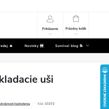
eklamačný poriadok
Podmienky ochrany osobných údajov
Moja ob
NÁKUPNÝ
KOŠÍK
Prázdny košík
Prihlásenie
edaj 🔥
Novinky 🆕
Survival blog 📝
Zna
kladacie uši
drobnosti hodnotenia
Kód:
33372