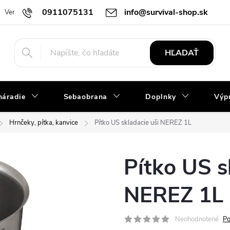
0911075131
info@survival-shop.sk
Vernostný program
Slovník pojmov
Obchodné podmienky
R
HĽADAŤ
náradie
Sebaobrana
Doplnky
Výpr
Hrnčeky, pítka, kanvice
Pítko US skladacie uši NEREZ 1L
Pítko US s
NEREZ 1L
Neohodnotené
Po