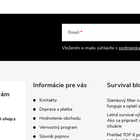
Email
Vložením e-mailu súhlasíte s
podmienka
Informácie pre vás
Survival bl
Kontakty
Slamkový filter 
funguje a oplatí 
Doprava a platba
Letná survival vý
Hodnotenie obchodu
l-shop.s
Ako sa pripraviť
situácie
Vernostný program
Prehľad TOP 6 po
Slovník pojmov