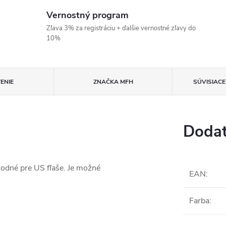
Vernostný program
Zľava 3% za registráciu + ďalšie vernostné zľavy do
10%
ENIE
ZNAČKA
MFH
SÚVISIAC
Dodat
hodné pre US fľaše. Je možné
EAN
:
Farba
: