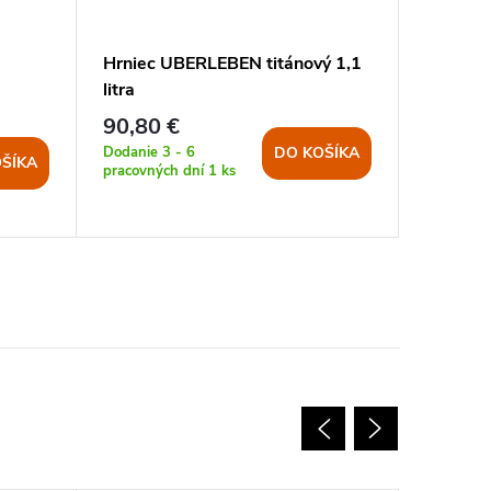
Hrniec UBERLEBEN titánový 1,1
Riad K2 
litra
obalom
90,80 €
39,80 
Dodanie 3 - 6
Dodanie 3
DO KOŠÍKA
ŠÍKA
pracovných dní
1 ks
pracovnýc
>5 ks