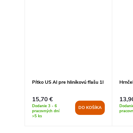
25L
Pítko US Al pre hliníkovú fľašu 1l
Hrnče
15,70 €
13,9
Dodanie 3 - 6
Dodanie
KOŠÍKA
DO KOŠÍKA
pracovných dní
pracov
>5 ks